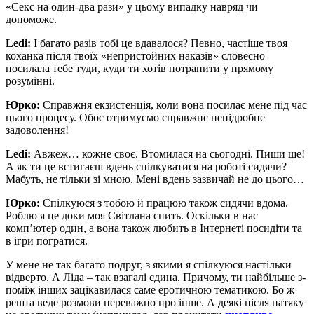
«Секс на один-два рази» у цьому випадку навряд чи
допоможе.
Ledi:
І багато разів тобі це вдавалося? Певно, частіше твоя
коханка після твоїх «непристойних наказів» словесно
посилала тебе туди, куди ти хотів потрапити у прямому
розумінні.
Юрко:
Справжня екзистенція, коли вона посилає мене під час
цього процесу. Обоє отримуємо справжнє непідробне
задоволення!
Ledi:
Авжеж… кожне своє. Втомилася на сьогодні. Пиши ще!
А як ти це встигаєш вдень спілкуватися на роботі сидячи?
Мабуть, не тільки зі мною. Мені вдень зазвичай не до цього…
Юрко:
Спілкуюся з тобою й працюю також сидячи вдома.
Роблю я це доки моя Світлана спить. Оскільки в нас
комп’ютер один, а вона також любить в Інтернеті посидіти та
в ігри погратися.
У мене не так багато подруг, з якими я спілкуюся настільки
відверто. А Ліда – так взагалі єдина. Причому, ти найбільше з-
поміж інших зацікавилася саме еротичною тематикою. Бо ж
решта веде розмови переважно про інше. А деякі після натяку