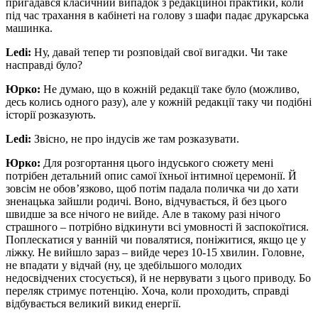
пригадався класичний випадок з редакційної практики, коли
під час трахання в кабінеті на голову з шафи падає друкарська
машинка.
Ledi:
Ну, давай тепер ти розповідай свої вигадки. Чи таке
насправді було?
Юрко:
Не думаю, що в кожній редакції таке було (можливо,
десь колись одного разу), але у кожній редакції таку чи подібні
історії розказують.
Ledi:
Звісно, не про індусів же там розказувати.
Юрко:
Для розгортання цього індуського сюжету мені
потрібен детальний опис самої їхньої інтимної церемонії. Й
зовсім не обов’язково, щоб потім падала поличка чи до хати
зненацька зайшли родичі. Воно, відчувається, й без цього
швидше за все нічого не вийде. Але в такому разі нічого
страшного – потрібно відкинути всі умовності й заспокоїтися.
Поплескатися у ванній чи повалятися, поніжитися, якщо це у
ліжку. Не вийшло зараз – вийде через 10-15 хвилин. Головне,
не впадати у відчай (ну, це здебільшого молодих
недосвідчених стосується), й не нервувати з цього приводу. Бо
переляк стримує потенцію. Хоча, коли проходить, справді
відбувається великий викид енергії.