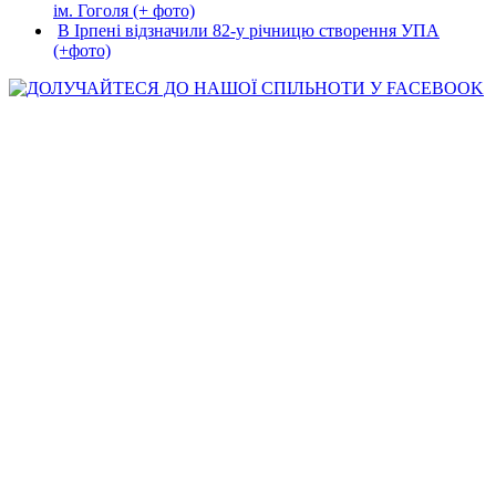
ім. Гоголя (+ фото)
В Ірпені відзначили 82-у річницю створення УПА
(+фото)