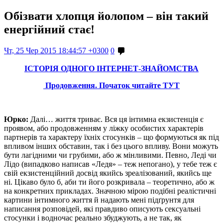
Обізвати хлопця йолопом – він такий
енергійний стає!
Чт, 25 Чер 2015 18:44:57 +0300
0
ІСТОРІЯ ОДНОГО ІНТЕРНЕТ-ЗНАЙОМСТВА
Продовження. Початок
читайте ТУТ
Юрко:
Далі… життя триває. Вся ця інтимна екзистенція є
проявом, або продовженням у ліжку особистих характерів
партнерів та характеру їхніх стосунків – що формуються як під
впливом інших обставин, так і без цього впливу. Вони можуть
бути лагідними чи грубими, або ж мінливими. Певно, Леді чи
Лідо (випадково написав «Ледя» – теж непогано), у тебе теж є
свій екзистенційний досвід якийсь зреалізований, якийсь ще
ні. Цікаво було б, аби ти його розкривала – теоретично, або ж
на конкретних прикладах. Значною мірою подібні реалістичні
картини інтимного життя й надають мені підґрунтя для
написання розповідей, які правдиво описують сексуальні
стосунки і водночас реально збуджують, а не так, як