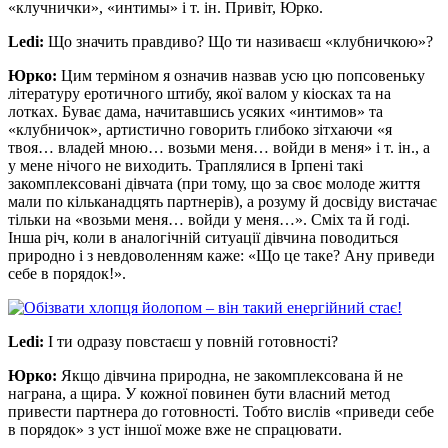
«клучнички», «интимы» і т. ін. Привіт, Юрко.
Ledi:
Що значить правдиво? Що ти називаєш «клубничкою»?
Юрко:
Цим терміном я означив назвав усю цю попсовеньку
літературу еротичного штибу, якої валом у кіосках та на
лотках. Буває дама, начитавшись усяких «интимов» та
«клубничок», артистично говорить глибоко зітхаючи «я
твоя… владей мною… возьми меня… войди в меня» і т. ін., а
у мене нічого не виходить. Траплялися в Ірпені такі
закомплексовані дівчата (при тому, що за своє молоде життя
мали по кільканадцять партнерів), а розуму й досвіду вистачає
тільки на «возьми меня… войди у меня…». Сміх та й годі.
Інша річ, коли в аналогічній ситуації дівчина поводиться
природно і з невдоволенням каже: «Що це таке? Ану приведи
себе в порядок!».
Ledi:
І ти одразу повстаєш у повній готовності?
Юрко:
Якщо дівчина природна, не закомплексована й не
награна, а щира. У кожної повинен бути власний метод
привести партнера до готовності. Тобто вислів «приведи себе
в порядок» з уст іншої може вже не спрацювати.