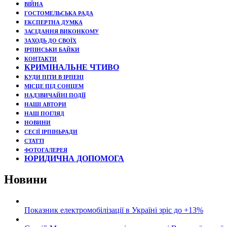
ВІЙНА
ГОСТОМЕЛЬСЬКА РАДА
ЕКСПЕРТНА ДУМКА
ЗАСІДАННЯ ВИКОНКОМУ
ЗАХОДЬ ДО СВОЇХ
ІРПІНСЬКИ БАЙКИ
КОНТАКТИ
КРИМІНАЛЬНЕ ЧТИВО
КУДИ ПІТИ В ІРПЕНІ
МІСЦЕ ПІД СОНЦЕМ
НАДЗВИЧАЙНІ ПОДЇЇ
НАШІ АВТОРИ
НАШ ПОГЛЯД
НОВИНИ
СЕСІЇ ІРПІНЬРАДИ
СТАТТІ
ФОТОГАЛЕРЕЯ
ЮРИДИЧНА ДОПОМОГА
Новини
Показник електромобілізації в Україні зріс до +13%