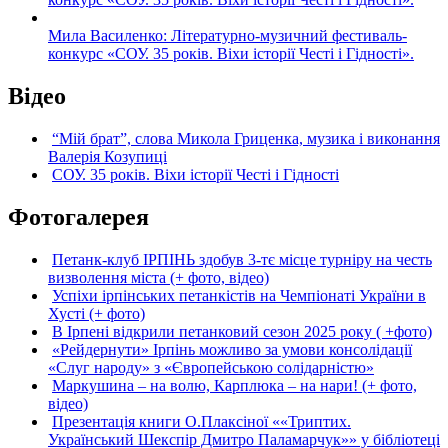
Мила Василенко: Літературно-музичний фестиваль-
конкурс «СОУ. 35 років. Віхи історії Честі і Гідності».
Відео
“Мій брат”, слова Микола Гриценка, музика і виконання
Валерія Козупиці
СОУ. 35 років. Віхи історії Честі і Гідності
Фотогалерея
Петанк-клуб ІРПІНЬ здобув 3-тє місце турніру на честь
визволення міста (+ фото, відео)
Успіхи ірпінських петанкістів на Чемпіонаті України в
Хусті (+ фото)
В Ірпені відкрили петанковий сезон 2025 року ( +фото)
«Рейдернути» Ірпінь можливо за умови консолідації
«Слуг народу» з «Європейською солідарністю»
Маркушина – на волю, Карплюка – на нари! (+ фото,
відео)
Презентація книги О.Плаксіної ««Триптих.
Український Шекспір Дмитро Паламарчук»» у бібліотеці