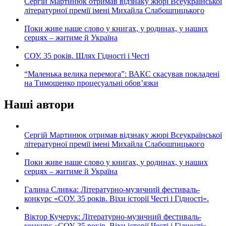
Сергій Мартинюк отримав відзнаку жюрі Всеукраїнської
літературної премії імені Михайла Слабошпицького
Поки живе наше слово у книгах, у родинах, у наших
серцях – житиме й Україна
СОУ. 35 років. Шлях Гідності і Честі
“Маленька велика перемога”: ВАКС скасував покладені
на Тимошенко процесуальні обов’язки
Наші автори
Сергій Мартинюк отримав відзнаку жюрі Всеукраїнської
літературної премії імені Михайла Слабошпицького
Поки живе наше слово у книгах, у родинах, у наших
серцях – житиме й Україна
Галина Сливка: Літературно-музичний фестиваль-
конкурс «СОУ. 35 років. Віхи історії Честі і Гідності».
Віктор Кучерук: Літературно-музичний фестиваль-
конкурс «СОУ. 35 років. Віхи історії Честі і Гідності».