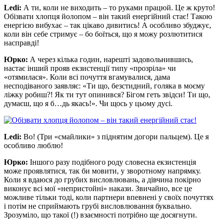
Ledi:
А ти, коли не виходить – то руками працюй. Це ж круто!
Обізвати хлопця йолопом – він такий енергійний стає! Такою
енергією вибухає – так цікаво дивитись! А особливо збуджує,
коли він себе стримує – бо боїться, що я можу розлютитися
насправді!
Юрко:
А через кілька годин, нарешті задовольнившись,
настає інший прояв екзистенції типу «прозріла» чи
«отямилася». Коли всі почуття вгамувалися, дама
несподіваного заявляє: «Ти що, безстидний, голяка в моєму
ліжку робиш?! Як ти тут опинився? Бігом геть звідси! Ти що,
думаєш, що я б…дь якась!». Чи щось у цьому дусі.
Ledi:
Во! (Три «смайлики» з піднятим догори пальцем). Це я
особливо люблю!
Юрко:
Іншого разу подібного роду словесна екзистенція
може проявлятися, так би мовити, у зворотному напрямку.
Коли я вдаюся до грубих висловлювань, а дівчина покірно
виконує всі мої «непристойні» накази. Звичайно, все це
можливе тільки тоді, коли партнери впевнені у своїх почуттях
і потім не сприймають грубі висловлювання буквально.
Зрозуміло, що такої (!) взаємності потрібно ще досягнути.