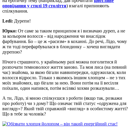
на еротичну тему (наприклад, дав прочитати
цнотливе
оповідання у стилі 19 століття
) взагалі припиняють
спілкування.
Ledi:
Дурепи!
Юрко:
От саме за таким принципом я і визначаю дуреп, а не
за кольором волосся – від народження чи внаслідок
фарбування. Бо – це ж «расизм» в коханні. До речі, Лідо, чому
ж ти тоді перефарбувалася в блондинку – хочеш виглядати
дурепою?
Нічого страшного, у крайньому разі можна поголитися й
розпочати темноволосе життя заново. Та моя лиса (на певний
час) знайома, за якою бігали наввипередки, одружилася, коли
волосся відросло. Тільки з якимось іншим хлопцем – не з тих
моїх знайомих, що бігали за нею. Вони потім на її весілля
поїхали, один напився, потім всілякі хохми розказували…
А ти, Лідо, зі мною спілкуєшся з роботи (якщо так, розкажи
про роботу) чи з дому? Що означає твій статус «одружена для
вигляду»? Який твій справжній «вигляд» в особистому житті?
Що в тебе за чоловік?