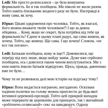
Ledi:
Ми просто розписалися – це була вимушена
формальність. Бо я так пообіцяла. Ми ніколи не жили разом.
Тобто навіть близькими жодного разу не були. Насправді я
живу сама, як хочу.
Юрко:
Цікаві одкровення про чоловіка. Тобто, як взагалі,
його можна вважати твоїм чоловіком?! І що за дивна
обіцянка… Кому, якщо не секрет, була потрібна від тебе ця
формальність? Єдине в цьому плані радує, що сама живеш, як
хочеш. Тобто, що живеш. Що сама. І що хочеш! Словом, «не
все так погано».
Ledi:
Батькам пообіцяла, кому ж іще?! Домовилися, що
переїду від них лише, якщо вийду заміж. Дуже вже серйозно
пообіцяла, ось і довелося таким чином виплутуватися. Ми з
ним навіть інколи батьків відвідуємо. Щось, правда, давненько
вже не були…
Чому ти не розвиваєш далі мою історію на індуську тему?
Юрко:
Вона видається награною, вигаданою. Оскільки
падіння полички на голову можна приплести до будь-якої
інтимної церемонії-прелюдії. Тобто цей прикрий випадок
може перервати як церемонію для принцеси, так і звичайний
«робітничо-селянський» секс на швидкоруч. Одразу