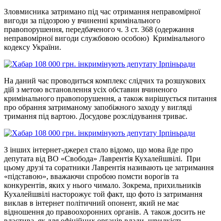
Зловмисника затримано під час отримання неправомірної
вигоди за підозрою у вчиненні кримінального
правопорушення, передбаченого ч. 3 ст. 368 (одержання
неправомірної вигоди службовою особою) Кримінального
кодексу України.
На даний час проводиться комплекс слідчих та розшукових
дій з метою встановлення усіх обставин вчиненого
кримінального правопорушення, а також вирішується питання
про обрання затриманому запобіжного заходу у вигляді
тримання під вартою. Досудове розслідування триває.
З інших інтернет-джерел стало відомо, що мова йде про
депутата від ВО «Свобода» Лаврентія Кухалейшвілі. При
цьому друзі та соратники Лаврентія називають це затримання
«підставою», вважаючи спробою помсти ворогів та
конкурентів, яких у нього чимало. Зокрема, прихильників
Кухалейшвілі насторожує той факт, що фото із затримання
виклав в інтернет політичний опонент, який не має
відношення до правоохоронних органів. А також досить не
властива, як для офіційних органів влади, швидкість