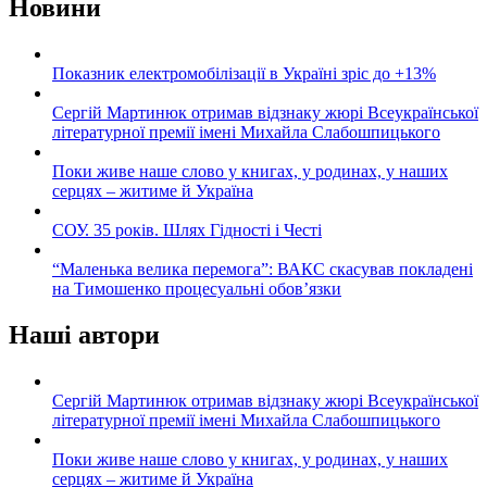
Новини
Показник електромобілізації в Україні зріс до +13%
Сергій Мартинюк отримав відзнаку жюрі Всеукраїнської
літературної премії імені Михайла Слабошпицького
Поки живе наше слово у книгах, у родинах, у наших
серцях – житиме й Україна
СОУ. 35 років. Шлях Гідності і Честі
“Маленька велика перемога”: ВАКС скасував покладені
на Тимошенко процесуальні обов’язки
Наші автори
Сергій Мартинюк отримав відзнаку жюрі Всеукраїнської
літературної премії імені Михайла Слабошпицького
Поки живе наше слово у книгах, у родинах, у наших
серцях – житиме й Україна