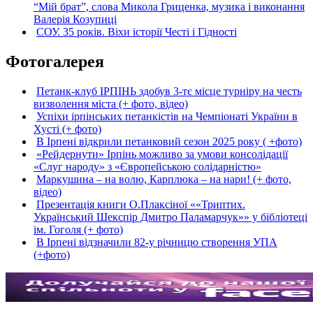
“Мій брат”, слова Микола Гриценка, музика і виконання
Валерія Козупиці
СОУ. 35 років. Віхи історії Честі і Гідності
Фотогалерея
Петанк-клуб ІРПІНЬ здобув 3-тє місце турніру на честь
визволення міста (+ фото, відео)
Успіхи ірпінських петанкістів на Чемпіонаті України в
Хусті (+ фото)
В Ірпені відкрили петанковий сезон 2025 року ( +фото)
«Рейдернути» Ірпінь можливо за умови консолідації
«Слуг народу» з «Європейською солідарністю»
Маркушина – на волю, Карплюка – на нари! (+ фото,
відео)
Презентація книги О.Плаксіної ««Триптих.
Український Шекспір Дмитро Паламарчук»» у бібліотеці
ім. Гоголя (+ фото)
В Ірпені відзначили 82-у річницю створення УПА
(+фото)