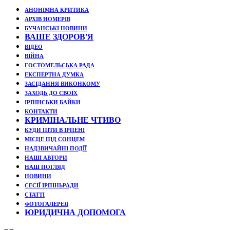
АНОНІМНА КРИТИКА
АРХІВ НОМЕРІВ
БУЧАНСЬКІ НОВИНИ
ВАШЕ ЗДОРОВ'Я
ВІДЕО
ВІЙНА
ГОСТОМЕЛЬСЬКА РАДА
ЕКСПЕРТНА ДУМКА
ЗАСІДАННЯ ВИКОНКОМУ
ЗАХОДЬ ДО СВОЇХ
ІРПІНСЬКИ БАЙКИ
КОНТАКТИ
КРИМІНАЛЬНЕ ЧТИВО
КУДИ ПІТИ В ІРПЕНІ
МІСЦЕ ПІД СОНЦЕМ
НАДЗВИЧАЙНІ ПОДЇЇ
НАШІ АВТОРИ
НАШ ПОГЛЯД
НОВИНИ
СЕСІЇ ІРПІНЬРАДИ
СТАТТІ
ФОТОГАЛЕРЕЯ
ЮРИДИЧНА ДОПОМОГА