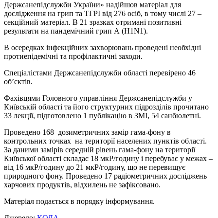
Держсанепідслужби України» надійшов матеріал для
дослідження на грип та ТГРІ від 276 осіб, в тому числі 27 –
секційний матеріал. В 21 зразках отримані позитивні
результати на пандемічний грип А (H1N1).
В осередках інфекційних захворювань проведені необхідні
протиепідемічні та профілактичні заходи.
Спеціалістами Держсанепідслужби області перевірено 46
об’єктів.
Фахівцями Головного управління Держсанепідслужби у
Київській області та його структурних підрозділів прочитано
33 лекції, підготовлено 1 публікацію в ЗМІ, 54 санбюлетні.
Проведено 168 дозиметричних замір гама-фону в
контрольних точках на території населених пунктів області.
За даними замірів середній рівень гама-фону на території
Київської області складає 18 мкР/годину і перебуває у межах –
від 16 мкР/годину до 21 мкР/годину, що не перевищує
природного фону. Проведено 17 радіометричних досліджень
харчових продуктів, відхилень не зафіксовано.
Матеріал подається в порядку інформування.
Джерело:
КОДА