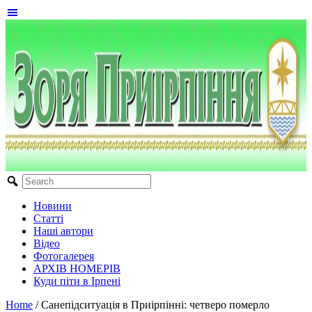
Новини
Статті
Наші автори
Відео
Фотогалерея
АРХІВ НОМЕРІВ
Куди піти в Ірпені
Home
/
Санепідситуація в Приірпінні: четверо померло