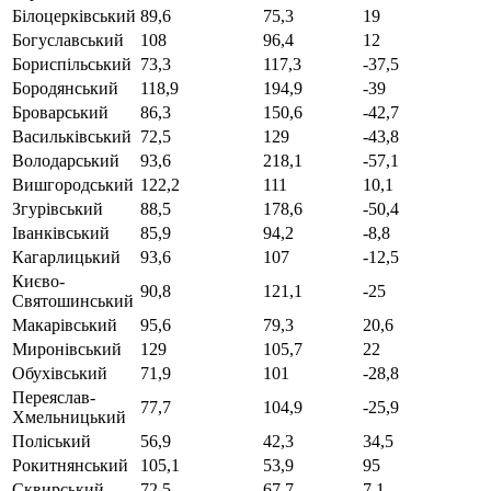
Білоцерківський
89,6
75,3
19
Богуславський
108
96,4
12
Бориспільський
73,3
117,3
-37,5
Бородянський
118,9
194,9
-39
Броварський
86,3
150,6
-42,7
Васильківський
72,5
129
-43,8
Володарський
93,6
218,1
-57,1
Вишгородський
122,2
111
10,1
Згурівський
88,5
178,6
-50,4
Іванківський
85,9
94,2
-8,8
Кагарлицький
93,6
107
-12,5
Києво-
90,8
121,1
-25
Святошинський
Макарівський
95,6
79,3
20,6
Миронівський
129
105,7
22
Обухівський
71,9
101
-28,8
Переяслав-
77,7
104,9
-25,9
Хмельницький
Поліський
56,9
42,3
34,5
Рокитнянський
105,1
53,9
95
Сквирський
72,5
67,7
7,1