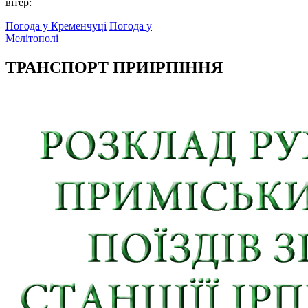
вітер:
Погода у Кременчуці
Погода у
Мелітополі
ТРАНСПОРТ ПРИІРПІННЯ