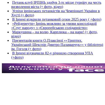
Петанк-клуб ІРПІНЬ здобув 3-тє місце турніру на честь
визволення міста (+ фото, відео)
Успіхи ірпінських петанкістів на Чемпіонаті України в
Хусті (+ фото)
В Ірпені відкрили петанковий сезон 2025 року ( +фото)
«Рейдернути» Ірпінь можливо за умови консолідації
«Слуг народу» з «Європейською солідарністю»
Маркушина – на волю, Карплюка – на нари! (+ фото,
відео)
Презентація книги О.Плаксіної ««Триптих.
Український Шекспір Дмитро Паламарчук»» у бібліотеці
ім. Гоголя (+ фото)
В Ірпені відзначили 82-у річницю створення УПА
(+фото)