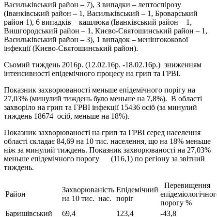
Васильківський район – 7), 3 випадки – лептоспірозу
(Іванківський район – 1, Васильківський – 1, Броварський
район 1), 6 випадків – кашлюка (Іванківський район – 1,
Вишгородський район – 1, Києво-Святошинський район – 1,
Васильківський район – 3), 1 випадок – менінгококової
інфекції (Києво-Святошинський район).
Сьомий тиждень 2016р. (12.02.16р. -18.02.16р.) зниженням
інтенсивності епідемічного процесу на грип та ГРВІ.
Показник захворюваності меньше епідемічного порігу на
27,03% (минулий тиждень було меньше на 7,8%). В області
захворіло на грип та ГРВІ інфекції 15436 осіб (за минулий
тиждень 18674 осіб, меньше на 18%).
Показник захворюваності на грип та ГРВІ серед населення
області складає 84,69 на 10 тис. населення, що на 18% меньше
ніж за минулий тиждень. Показник захворюваності на 27,03%
меньше епідемічного порогу (116,1) по регіону за звітний
тиждень.
Перевищення
Захворюваність
Епідемічний
Район
епідеміологічног
на 10 тис. нас.
поріг
порогу %
Баришівський
69,4
123,4
-43,8