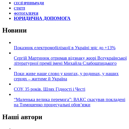
СЕСІЇ ІРПІНЬРАДИ
СТАТТІ
ФОТОГАЛЕРЕЯ
ЮРИДИЧНА ДОПОМОГА
Новини
Показник електромобілізації в Україні зріс до +13%
Сергій Мартинюк отримав відзнаку жюрі Всеукраїнської
літературної премії імені Михайла Слабошпицького
Поки живе наше слово у книгах, у родинах, у наших
серцях – житиме й Україна
СОУ. 35 років. Шлях Гідності і Честі
“Маленька велика перемога”: ВАКС скасував покладені
на Тимошенко процесуальні обов’язки
Наші автори