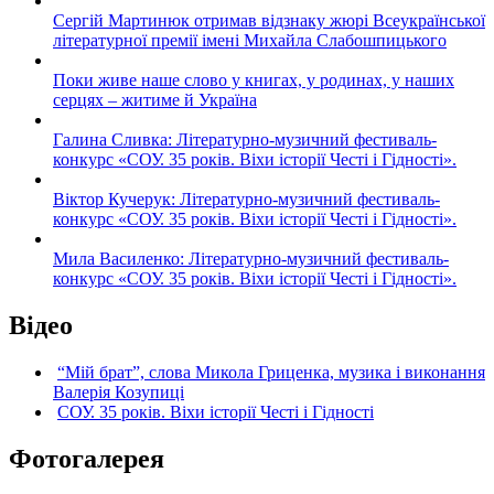
Сергій Мартинюк отримав відзнаку жюрі Всеукраїнської
літературної премії імені Михайла Слабошпицького
Поки живе наше слово у книгах, у родинах, у наших
серцях – житиме й Україна
Галина Сливка: Літературно-музичний фестиваль-
конкурс «СОУ. 35 років. Віхи історії Честі і Гідності».
Віктор Кучерук: Літературно-музичний фестиваль-
конкурс «СОУ. 35 років. Віхи історії Честі і Гідності».
Мила Василенко: Літературно-музичний фестиваль-
конкурс «СОУ. 35 років. Віхи історії Честі і Гідності».
Відео
“Мій брат”, слова Микола Гриценка, музика і виконання
Валерія Козупиці
СОУ. 35 років. Віхи історії Честі і Гідності
Фотогалерея