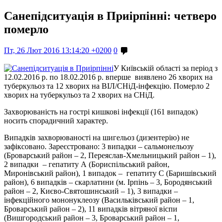
Санепідситуація в Приірпінні: четверо
померло
Пт, 26 Лют 2016 13:14:20 +0200
0
У Київській області за період з
12.02.2016 р. по 18.02.2016 р. вперше виявлено 26 хворих на
туберкульоз та 12 хворих на ВІЛ/СНіД-інфекцію. Померло 2
хворих на туберкульоз та 2 хворих на СНіД.
Захворюваність на гострі кишкові інфекції (161 випадок)
носить спорадичний характер.
Випадків захворюваності на шигельоз (дизентерію) не
зафіксовано. Зареєстровано: 3 випадки – сальмонельозу
(Броварський район – 2, Переяслав-Хмельницький район – 1),
2 випадки – гепатиту А (Бориспільський район,
Миронівський район), 1 випадок – гепатиту С (Баришівський
район), 6 випадків – скарлатини (м. Ірпінь – 3, Бородянський
район – 2, Києво-Святошинський – 1), 3 випадки –
інфекційного мононуклеозу (Васильківський район – 1,
Броварський район – 2), 11 випадків вітряної віспи
(Вишгородський район – 3, Броварський район – 1,