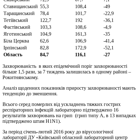
Ставищанський
55,3
108,4
-49
Таращанський
78,4
101,7
-22,9
Тетіївський
122,7
192
-36,1
Фастівський
103,3
108,6
-4,9
Яготинський
104,9
161,3
-35
Біла Церква
62,6
106,9
-41,4
Ірпінський
82,8
172,9
-52,1
Область
84,7
116,1
-27
Захворюваність в яких епідемічний поріг захворюваності
більше 1,5 рази, за 7 тиждень залишилась в одному районі –
Рокитнянському.
Аналіз щоденних показників приросту захворюваності мають
тенденцію до зменшення.
Всього серед померлих від ускладнень тяжких гострих
респіраторних інфекцій лабораторно підтверджено 16
результатів захворювань на грип (грип типу А, в 13 випадках
підтверджено штам H1N1).
За період січень-лютий 2016 року до вірусологічної
лабораторії ДУ «Київський обласний лабораторний центр