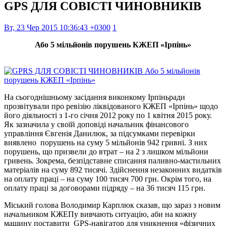
GPS ДЛЯ СОВІСТІ ЧИНОВНИКІВ
Вт, 23 Чер 2015 10:36:43 +0300
1
Або 5 мільйонів порушень КЖЕП «Ірпінь»
На сьогоднішньому засідання виконкому Ірпіньради
прозвітували про ревізію ліквідованого КЖЕП «Ірпінь» щодо
його діяльності з 1-го січня 2012 року по 1 квітня 2015 року.
Як зазначила у своїй доповіді начальник фінансового
управління Євгенія Данилюк, за підсумками перевірки
виявлено порушень на суму 5 мільйонів 942 гривні. З них
порушень, що призвели до втрат – на 2 з лишком мільйони
гривень. Зокрема, безпідставне списання паливно-мастильних
матеріалів на суму 892 тисячі. Здійснення незаконних видатків
на оплату праці – на суму 100 тисяч 700 грн. Окрім того, на
оплату праці за договорами підряду – на 36 тисяч 115 грн.
Міський голова Володимир Карплюк сказав, що зараз з новим
начальником КЖЕПу вивчають ситуацію, аби на кожну
машину поставити GPS-навігатор для уникнення «фізичних