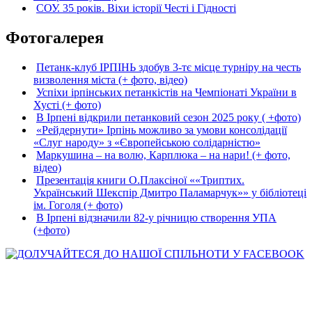
СОУ. 35 років. Віхи історії Честі і Гідності
Фотогалерея
Петанк-клуб ІРПІНЬ здобув 3-тє місце турніру на честь
визволення міста (+ фото, відео)
Успіхи ірпінських петанкістів на Чемпіонаті України в
Хусті (+ фото)
В Ірпені відкрили петанковий сезон 2025 року ( +фото)
«Рейдернути» Ірпінь можливо за умови консолідації
«Слуг народу» з «Європейською солідарністю»
Маркушина – на волю, Карплюка – на нари! (+ фото,
відео)
Презентація книги О.Плаксіної ««Триптих.
Український Шекспір Дмитро Паламарчук»» у бібліотеці
ім. Гоголя (+ фото)
В Ірпені відзначили 82-у річницю створення УПА
(+фото)