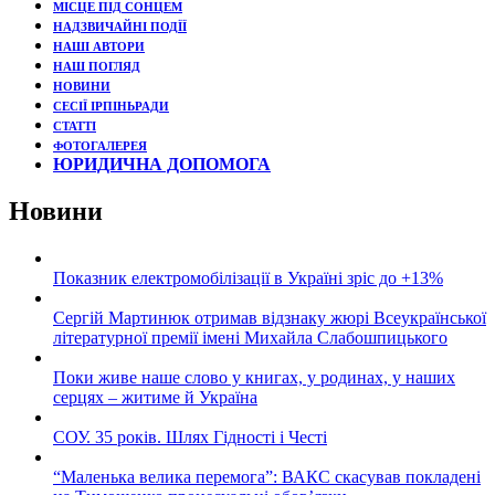
МІСЦЕ ПІД СОНЦЕМ
НАДЗВИЧАЙНІ ПОДЇЇ
НАШІ АВТОРИ
НАШ ПОГЛЯД
НОВИНИ
СЕСІЇ ІРПІНЬРАДИ
СТАТТІ
ФОТОГАЛЕРЕЯ
ЮРИДИЧНА ДОПОМОГА
Новини
Показник електромобілізації в Україні зріс до +13%
Сергій Мартинюк отримав відзнаку жюрі Всеукраїнської
літературної премії імені Михайла Слабошпицького
Поки живе наше слово у книгах, у родинах, у наших
серцях – житиме й Україна
СОУ. 35 років. Шлях Гідності і Честі
“Маленька велика перемога”: ВАКС скасував покладені