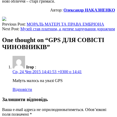
нові обличчя – старі гримаси.
Автор:
Олександр НАКАЗНЕНКО
Previous Post:
МОРАЛЬ МАТЕРІ ТА ПРАВА ЕМБРІОНА
Next Post:
Музей став платним, а дитяче харчування дорожчим
One thought on “
GPS ДЛЯ СОВІСТІ
ЧИНОВНИКІВ
”
Ігор
:
Ср, 24 Чер 2015 14:41:53 +0300 о 14:41
Мабуть малось на увазі GPS
Відповісти
Залишити відповідь
Ваша e-mail адреса не оприлюднюватиметься.
Обов’язкові
поля позначені
*