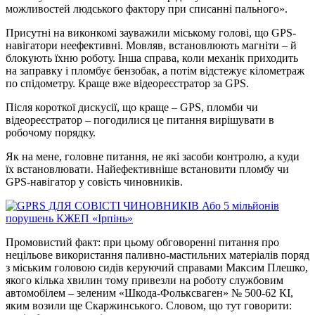
можливостей людського фактору при списанні пального».
Присутні на виконкомі зауважили міському голові, що GPS-
навігатори неефективні. Мовляв, встановлюють магніти – й
блокують їхню роботу. Інша справа, коли механік приходить
на заправку і пломбує бензобак, а потім відстежує кілометраж
по спідометру. Краще вже відеореєстратор за GPS.
Після короткої дискусії, що краще – GPS, пломби чи
відеореєстратор – погодилися це питання вирішувати в
робочому порядку.
Як на мене, головне питання, не які засоби контролю, а куди
їх встановлювати. Найефективніше встановити пломбу чи
GPS-навігатор у совість чиновників.
Промовистий факт: при цьому обговоренні питання про
нецільове використання паливно-мастильних матеріалів поряд
з міським головою сидів керуючий справами Максим Плешко,
якого кілька хвилин тому привезли на роботу службовим
автомобілем – зеленим «Шкода-Фольксваген» № 500-62 КІ,
яким возили ще Скаржинського. Словом, що тут говорити: