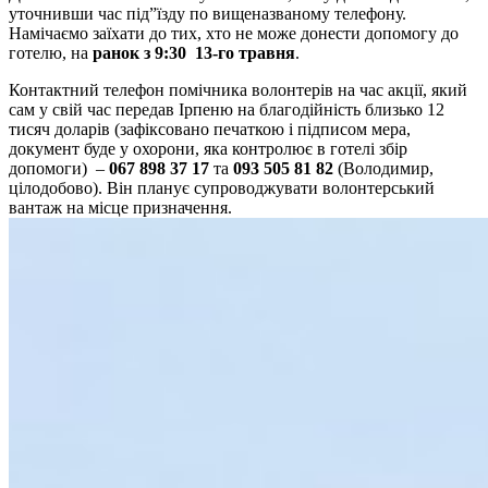
уточнивши час під”їзду по вищеназваному телефону.
Намічаємо заїхати до тих, хто не може донести допомогу до
готелю, на
ранок з 9:30 13-го травня
.
Контактний телефон помічника волонтерів на час акції, який
сам у свій час передав Ірпеню на благодійність близько 12
тисяч доларів (зафіксовано печаткою і підписом мера,
документ буде у охорони, яка контролює в готелі збір
допомоги) –
067 898 37 17
та
093 505 81 82
(Володимир,
цілодобово). Він планує супроводжувати волонтерський
вантаж на місце призначення.