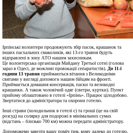
Ірпінські волонтери продовжують збір пасок, крашанок та
інших пасхальних смаколиків, які 13-го травня будуть
відправлені в зону АТО нашим захисникам.
Це волонтерська організація Майдану Третьої сотні (голова
зараз в Одесі, де можливі провокації сепаратистів).
До 11-ї
години 13 травня
приймаються вітання з Великодніми
святами у вигляді допомоги нашим бійцям на фронті.
Приймається домашня консервація, паски та великодні
крашанки. А також чоловічий одяг (светри, куртки). Пункт
прийому облаштовано в готелі «Ірпінь». Працює цілодобово.
Звертатися до адміністратора та охорони готелю.
Інші страви (холодильник в готелі є) та гроші (це на свій
розсуд) на солярку для подорожі в мінімальних сумах
(відстань – близько 700 км) можна передати адміністратору.
Допоможемо завезти вашу поміч тим, кому далеко до готелю,