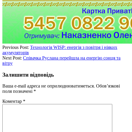
Previous Post:
Технологія WISP: енергія з повітря і ніяких
акумуляторів
Next Post:
Співачка Руслана перейшла на енергію сонця та
вітру
Залишити відповідь
Ваша e-mail адреса не оприлюднюватиметься.
Обов’язкові
поля позначені
*
Коментар
*