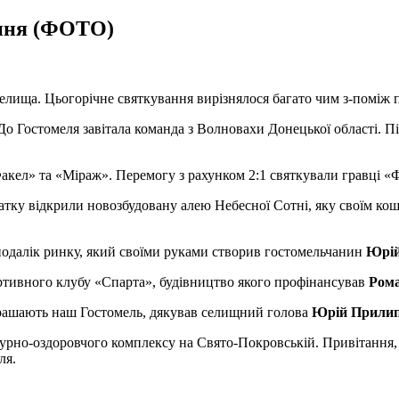
ення (ФОТО)
елища. Цьогорічне святкування вирізнялося багато чим з-поміж 
 Гостомеля завітала команда з Волновахи Донецької області. Піс
кел» та «Міраж». Перемогу з рахунком 2:1 святкували гравці «
атку відкрили новозбудовану алею Небесної Сотні, яку своїм к
подалік ринку, який своїми руками створив гостомельчанин
Юрі
ортивного клубу «Спарта», будівництво якого профінансував
Ром
икрашають наш Гостомель, дякував селищний голова
Юрій Прили
льтурно-оздоровчого комплексу на Свято-Покровській. Привітання,
ля.