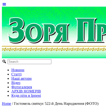
Новини
Статті
Наші автори
Відео
Фотогалерея
АРХІВ НОМЕРІВ
Куди піти в Ірпені
Home
/
Гостомель святкує 522-й День Народження (ФОТО)