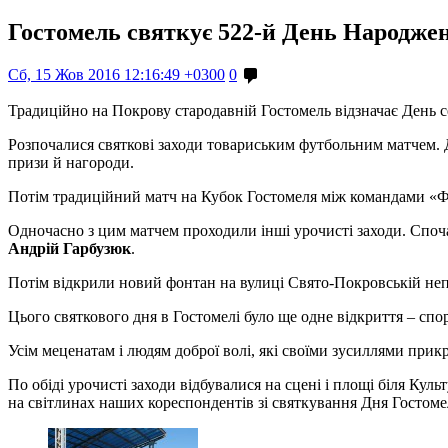
Гостомель святкує 522-й День Народж
Сб, 15 Жов 2016 12:16:49 +0300
0
Традиційно на Покрову стародавній Гостомель відзначає День с
Розпочалися святкові заходи товариським футбольним матчем. До
призи й нагороди.
Потім традиційний матч на Кубок Гостомеля між командами «Фа
Одночасно з цим матчем проходили інші урочисті заходи. Споч
Андрій Гарбузюк
.
Потім відкрили новий фонтан на вулиці Свято-Покровській не
Цього святкового дня в Гостомелі було ще одне відкриття – сп
Усім меценатам і людям доброї волі, які своїми зусиллями пр
По обіді урочисті заходи відбувалися на сцені і площі біля Ку
на світлинах наших кореспондентів зі святкування Дня Гостоме