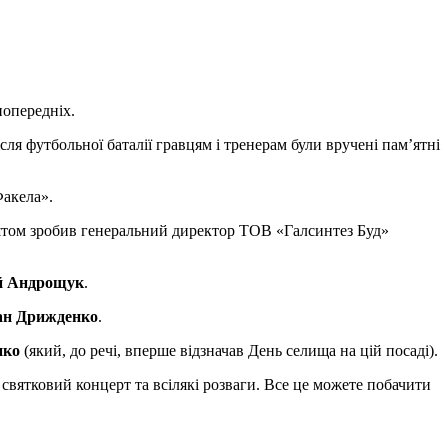
попередніх.
ля футбольної баталії гравцям і тренерам були вручені пам’ятні
Факела».
оштом зробив генеральний директор ТОВ «Галсинтез Буд»
й Андрощук
.
ан Дрижденко
.
пко
(який, до речі, вперше відзначав День селища на цій посаді).
 святковий концерт та всілякі розваги. Все це можете побачити