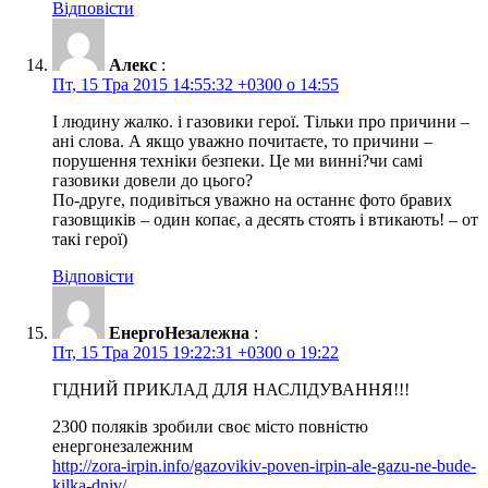
Відповісти
Алекс
:
Пт, 15 Тра 2015 14:55:32 +0300 о 14:55
І людину жалко. і газовики герої. Тільки про причини –
ані слова. А якщо уважно почитаєте, то причини –
порушення техніки безпеки. Це ми винні?чи самі
газовики довели до цього?
По-друге, подивіться уважно на останнє фото бравих
газовщиків – один копає, а десять стоять і втикають! – от
такі герої)
Відповісти
ЕнергоНезалежна
:
Пт, 15 Тра 2015 19:22:31 +0300 о 19:22
ГІДНИЙ ПРИКЛАД ДЛЯ НАСЛІДУВАННЯ!!!
2300 поляків зробили своє місто повністю
енергонезалежним
http://zora-irpin.info/gazovikiv-poven-irpin-ale-gazu-ne-bude-
kilka-dniv/