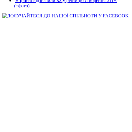
В Ірпені відзначили 82-у річницю створення УПА
(+фото)