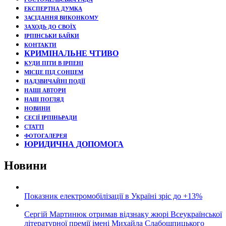
ЕКСПЕРТНА ДУМКА
ЗАСІДАННЯ ВИКОНКОМУ
ЗАХОДЬ ДО СВОЇХ
ІРПІНСЬКИ БАЙКИ
КОНТАКТИ
КРИМІНАЛЬНЕ ЧТИВО
КУДИ ПІТИ В ІРПЕНІ
МІСЦЕ ПІД СОНЦЕМ
НАДЗВИЧАЙНІ ПОДЇЇ
НАШІ АВТОРИ
НАШ ПОГЛЯД
НОВИНИ
СЕСІЇ ІРПІНЬРАДИ
СТАТТІ
ФОТОГАЛЕРЕЯ
ЮРИДИЧНА ДОПОМОГА
Новини
Показник електромобілізації в Україні зріс до +13%
Сергій Мартинюк отримав відзнаку жюрі Всеукраїнської
літературної премії імені Михайла Слабошпицького