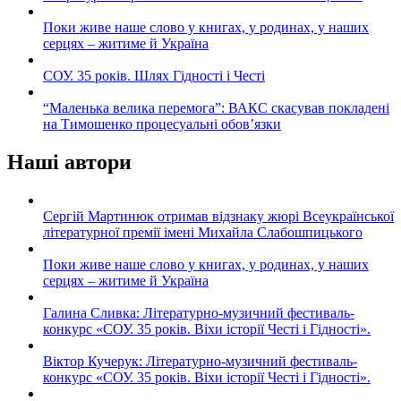
Поки живе наше слово у книгах, у родинах, у наших
серцях – житиме й Україна
СОУ. 35 років. Шлях Гідності і Честі
“Маленька велика перемога”: ВАКС скасував покладені
на Тимошенко процесуальні обов’язки
Наші автори
Сергій Мартинюк отримав відзнаку жюрі Всеукраїнської
літературної премії імені Михайла Слабошпицького
Поки живе наше слово у книгах, у родинах, у наших
серцях – житиме й Україна
Галина Сливка: Літературно-музичний фестиваль-
конкурс «СОУ. 35 років. Віхи історії Честі і Гідності».
Віктор Кучерук: Літературно-музичний фестиваль-
конкурс «СОУ. 35 років. Віхи історії Честі і Гідності».