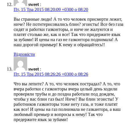
sweet
:
Пт, 15 Тра 2015 08:20:09 +0300 о 08:20
Вы странные люди! А то что человек присмерти лежит,
ниче? Не потнтерисовались блин? эгоисты! Все без газа
сидят и работки газконторы, и ниче не жалуются и
платят столько же, как и все! Так что придержите язык
за зубами! И цены на газ не газконтора поднимала! А
наш дорогой примьер! К нему и обращайтесь!!
Відповісти
sweet
:
Пт, 15 Тра 2015 08:26:26 +0300 о 08:26
Что вы лепите? А то, что человек пострадал? А то, что
вчера работки с газконторы вчера целый день ходили
проверяли трубы и до поздна работали под дождем,
чтобы у вас блин газ был! Ниче? Вы блин эгоисты! У
работников газконторы тоже нету газа, и тоже платят
как все! И цены на газ полнимала не газкантора, а ваш
любимый премьер и вопросы к нему! Так что
предержите язык за зубами!