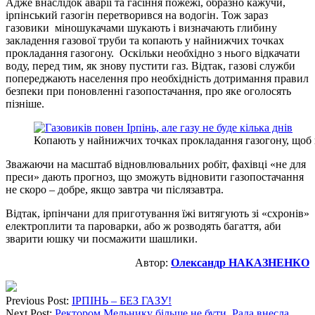
Адже внаслідок аварії та гасіння пожежі, образно кажучи,
ірпінський газогін перетворився на водогін. Тож зараз
газовики міношукачами шукають і визначають глибину
закладення газової труби та копають у найнижчих точках
прокладання газогону. Оскільки необхідно з нього відкачати
воду, перед тим, як знову пустити газ. Відтак, газові служби
попереджають населення про необхідність дотримання правил
безпеки при поновленні газопостачання, про яке оголосять
пізніше.
Копають у найнижчих точках прокладання газогону, щоб в
Зважаючи на масштаб відновлювальних робіт, фахівці «не для
преси» дають прогноз, що зможуть відновити газопостачання
не скоро – добре, якщо завтра чи післязавтра.
Відтак, ірпінчани для приготування їжі витягують зі «схронів»
електроплити та пароварки, або ж розводять багаття, аби
зварити юшку чи посмажити шашлики.
Автор:
Олександр НАКАЗНЕНКО
Previous Post:
ІРПІНЬ – БЕЗ ГАЗУ!
Next Post:
Ректором Мельнику більше не бути. Рада внесла