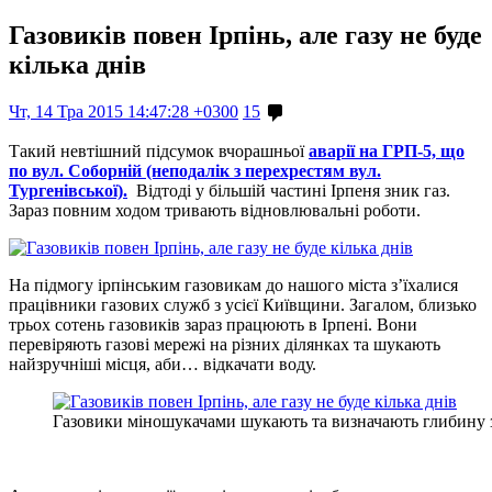
Газовиків повен Ірпінь, але газу не буде
кілька днів
Чт, 14 Тра 2015 14:47:28 +0300
15
Такий невтішний підсумок вчорашньої
аварії на ГРП-5, що
по вул. Соборній (неподалік з перехрестям вул.
Тургенівської).
Відтоді у більшій частині Ірпеня зник газ.
Зараз повним ходом тривають відновлювальні роботи.
На підмогу ірпінським газовикам до нашого міста з’їхалися
працівники газових служб з усієї Київщини. Загалом, близько
трьох сотень газовиків зараз працюють в Ірпені. Вони
перевіряють газові мережі на різних ділянках та шукають
найзручніші місця, аби… відкачати воду.
Газовики міношукачами шукають та визначають глибину з