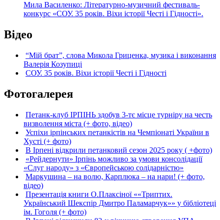
Мила Василенко: Літературно-музичний фестиваль-
конкурс «СОУ. 35 років. Віхи історії Честі і Гідності».
Відео
“Мій брат”, слова Микола Гриценка, музика і виконання
Валерія Козупиці
СОУ. 35 років. Віхи історії Честі і Гідності
Фотогалерея
Петанк-клуб ІРПІНЬ здобув 3-тє місце турніру на честь
визволення міста (+ фото, відео)
Успіхи ірпінських петанкістів на Чемпіонаті України в
Хусті (+ фото)
В Ірпені відкрили петанковий сезон 2025 року ( +фото)
«Рейдернути» Ірпінь можливо за умови консолідації
«Слуг народу» з «Європейською солідарністю»
Маркушина – на волю, Карплюка – на нари! (+ фото,
відео)
Презентація книги О.Плаксіної ««Триптих.
Український Шекспір Дмитро Паламарчук»» у бібліотеці
ім. Гоголя (+ фото)