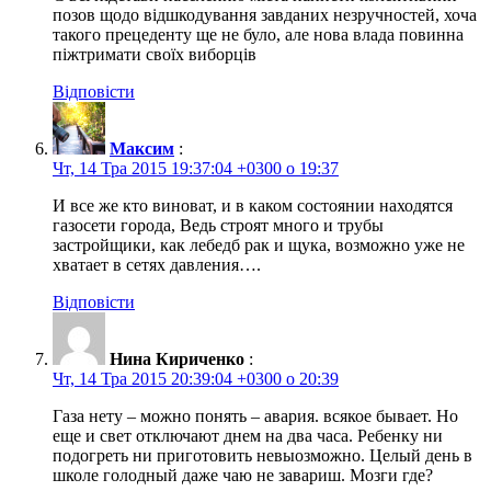
позов щодо відшкодування завданих незручностей, хоча
такого прецеденту ще не було, але нова влада повинна
піжтримати своїх виборців
Відповісти
Максим
:
Чт, 14 Тра 2015 19:37:04 +0300 о 19:37
И все же кто виноват, и в каком состоянии находятся
газосети города, Ведь строят много и трубы
застройщики, как лебедб рак и щука, возможно уже не
хватает в сетях давления….
Відповісти
Нина Кириченко
:
Чт, 14 Тра 2015 20:39:04 +0300 о 20:39
Газа нету – можно понять – авария. всякое бывает. Но
еще и свет отключают днем на два часа. Ребенку ни
подогреть ни приготовить невыозможно. Целый день в
школе голодный даже чаю не завариш. Мозги где?