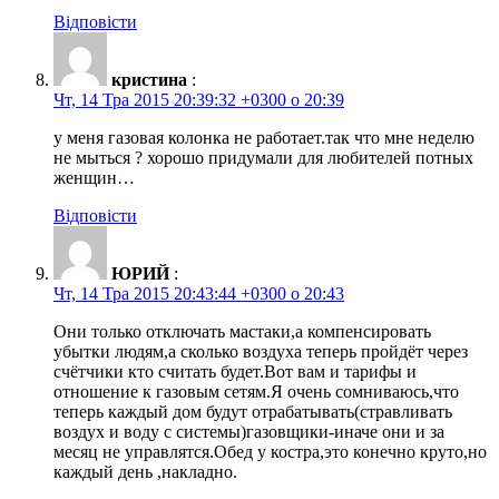
Відповісти
кристина
:
Чт, 14 Тра 2015 20:39:32 +0300 о 20:39
у меня газовая колонка не работает.так что мне неделю
не мыться ? хорошо придумали для любителей потных
женщин…
Відповісти
ЮРИЙ
:
Чт, 14 Тра 2015 20:43:44 +0300 о 20:43
Они только отключать мастаки,а компенсировать
убытки людям,а сколько воздуха теперь пройдёт через
счётчики кто считать будет.Вот вам и тарифы и
отношение к газовым сетям.Я очень сомниваюсь,что
теперь каждый дом будут отрабатывать(стравливать
воздух и воду с системы)газовщики-иначе они и за
месяц не управлятся.Обед у костра,это конечно круто,но
каждый день ,накладно.