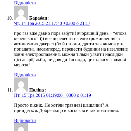
Відповісти
Барабан
:
Чт, 14 Тра 2015 21:17:40 +0300 о 21:17
про газ вже давно пора забути! вчорашній день – “епоха
керенского” ))) все перевести на електроживлення! з
автономних джерел (бо й стовпи, дроти також можуть
попадати). насамперед, перевести будинки на незалежне
зовні електроопалення. можна тільки уявити наслідки
цієї аварії, якби, не доведи Господи, це сталося в зимові
морози!
Відповісти
Поліна
:
Пт, 15 Тра 2015 01:19:00 +0300 о 01:19
Просто пікнік. Не хотіли травневі шашлики? А
прийдеться. Добре якщо в когось все так позитивно.
Відповісти