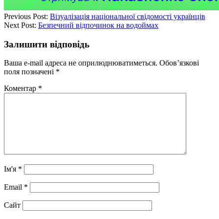
Previous Post:
Візуалізація національної свідомості українців
Next Post:
Безпечний відпочинок на водоймах
Залишити відповідь
Ваша e-mail адреса не оприлюднюватиметься.
Обов’язкові
поля позначені
*
Коментар
*
Ім'я
*
Email
*
Сайт