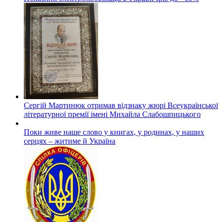
Сергій Мартинюк отримав відзнаку жюрі Всеукраїнської
літературної премії імені Михайла Слабошпицького
Поки живе наше слово у книгах, у родинах, у наших
серцях – житиме й Україна