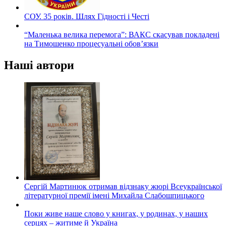
СОУ. 35 років. Шлях Гідності і Честі
“Маленька велика перемога”: ВАКС скасував покладені
на Тимошенко процесуальні обов’язки
Наші автори
Сергій Мартинюк отримав відзнаку жюрі Всеукраїнської
літературної премії імені Михайла Слабошпицького
Поки живе наше слово у книгах, у родинах, у наших
серцях – житиме й Україна