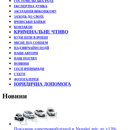
ГОСТОМЕЛЬСЬКА РАДА
ЕКСПЕРТНА ДУМКА
ЗАСІДАННЯ ВИКОНКОМУ
ЗАХОДЬ ДО СВОЇХ
ІРПІНСЬКИ БАЙКИ
КОНТАКТИ
КРИМІНАЛЬНЕ ЧТИВО
КУДИ ПІТИ В ІРПЕНІ
МІСЦЕ ПІД СОНЦЕМ
НАДЗВИЧАЙНІ ПОДЇЇ
НАШІ АВТОРИ
НАШ ПОГЛЯД
НОВИНИ
СЕСІЇ ІРПІНЬРАДИ
СТАТТІ
ФОТОГАЛЕРЕЯ
ЮРИДИЧНА ДОПОМОГА
Новини
Показник електромобілізації в Україні зріс до +13%