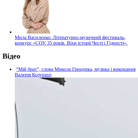
Мила Василенко: Літературно-музичний фестиваль-
конкурс «СОУ. 35 років. Віхи історії Честі і Гідності».
Відео
“Мій брат”, слова Микола Гриценка, музика і виконання
Валерія Козупиці