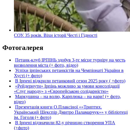
СОУ. 35 років. Віхи історії Честі і Гідності
Фотогалерея
Петанк-клуб ІРПІНЬ здобув 3-тє місце турніру на честь
визволення міста (+ фото, відео)
Успіхи ірпінських петанкістів на Чемпіонаті України в
Хусті (+ фото)
В Ірпені відкрили петанковий сезон 2025 року ( +фото)
«Рейдернути» Ірпінь можливо за умови консолідації
«Слуг народу» з «Європейською солідарністю»
Маркушина – на волю, Карплюка – на нари! (+ фото,
відео)
Презентація книги О.Плаксіної ««Триптих.
Український Шекспір Дмитро Паламарчук»» у бібліотеці
ім. Гоголя (+ фото)
В Ірпені відзначили 82-у річницю створення УПА
(+фото)