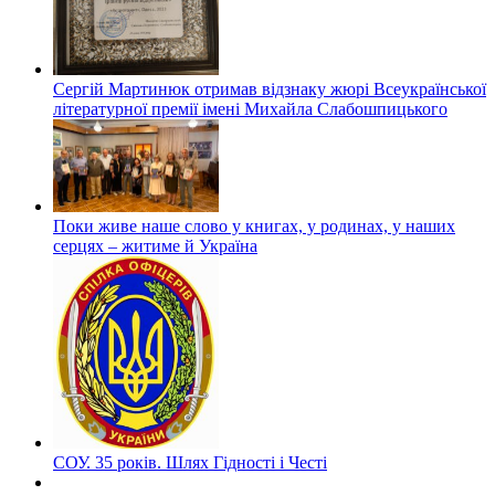
Сергій Мартинюк отримав відзнаку жюрі Всеукраїнської
літературної премії імені Михайла Слабошпицького
Поки живе наше слово у книгах, у родинах, у наших
серцях – житиме й Україна
СОУ. 35 років. Шлях Гідності і Честі