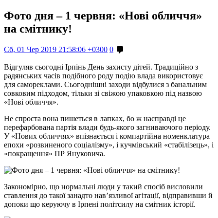
Фото дня – 1 червня: «Нові обличчя»
на смітнику!
Сб, 01 Чер 2019 21:58:06 +0300
0
Відгуляв сьогодні Ірпінь День захисту дітей. Традиційно з
радянських часів подібного роду подію влада використовує
для самореклами. Сьогоднішні заходи відбулися з банальним
совковим підходом, тільки зі свіжою упаковкою під назвою
«Нові обличчя».
Не спроста вона пишеться в лапках, бо ж насправді це
перефарбована партія влади будь-якого загниваючого періоду.
У «Нових обличчях» впізнається і компартійна номенклатура
епохи «розвиненого соціалізму», і кучмівський «стабілізець», і
«покращення» ПР Януковича.
Закономірно, що нормальні люди у такий спосіб висловили
ставлення до такої занадто нав’язливої агітації, відправивши й
допоки що керуючу в Ірпені політсилу на смітник історії.