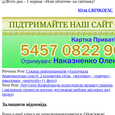
Юля СВІЧКОГАС
Previous Post:
Сокира рибоохоронців утилізувала
браконьєрські снасті: 2 кілометри сіток, «косинки», «павуки»,
раколовки, «вертоліт» (+ фото)
Next Post:
Депутати Київоблради розподілили мільярд гривень
і закликали провести восени дострокові вибори місцевих рад
(відео)
Залишити відповідь
Ваша e-mail адреса не оприлюднюватиметься.
Обов’язкові