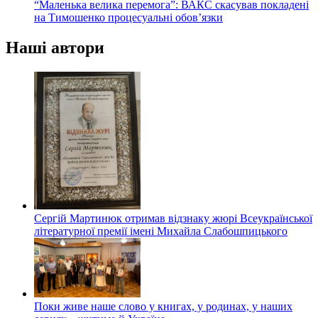
“Маленька велика перемога”: ВАКС скасував покладені
на Тимошенко процесуальні обов’язки
Наші автори
Сергій Мартинюк отримав відзнаку жюрі Всеукраїнської
літературної премії імені Михайла Слабошпицького
Поки живе наше слово у книгах, у родинах, у наших