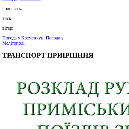
вологість:
тиск:
вітер:
Погода у Кременчуці
Погода у
Мелітополі
ТРАНСПОРТ ПРИІРПІННЯ