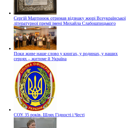
Сергій Мартинюк отримав відзнаку жюрі Всеукраїнської
літературної премії імені Михайла Слабошпицького
Поки живе наше слово у книгах, у родинах, у наших
серцях – житиме й Україна
СОУ. 35 років. Шлях Гідності і Честі