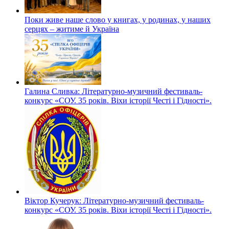
Поки живе наше слово у книгах, у родинах, у наших
серцях – житиме й Україна
Галина Сливка: Літературно-музичний фестиваль-
конкурс «СОУ. 35 років. Віхи історії Честі і Гідності».
Віктор Кучерук: Літературно-музичний фестиваль-
конкурс «СОУ. 35 років. Віхи історії Честі і Гідності».