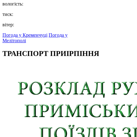
вологість:
тиск:
вітер:
Погода у Кременчуці
Погода у
Мелітополі
ТРАНСПОРТ ПРИІРПІННЯ