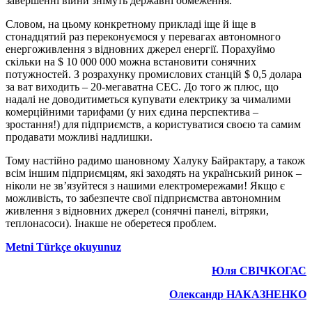
завершенні війни знімуть державні обмеження.
Словом, на цьому конкретному прикладі іще й іще в
стонадцятий раз переконуємося у перевагах автономного
енергоживлення з відновних джерел енергії. Порахуймо
скільки на $ 10 000 000 можна встановити сонячних
потужностей. З розрахунку промислових станцій $ 0,5 долара
за ват виходить – 20-мегаватна СЕС. До того ж плюс, що
надалі не доводитиметься купувати електрику за чималими
комерційними тарифами (у них єдина перспектива –
зростання!) для підприємств, а користуватися своєю та самим
продавати можливі надлишки.
Тому настійно радимо шановному Халуку Байрактару, а також
всім іншим підприємцям, які заходять на український ринок –
ніколи не зв’язуйтеся з нашими електромережами! Якщо є
можливість, то забезпечте свої підприємства автономним
живлення з відновних джерел (сонячні панелі, вітряки,
теплонасоси). Інакше не оберетеся проблем.
Metni Türkçe okuyunuz
Юля СВІЧКОГАС
Олександр НАКАЗНЕНКО