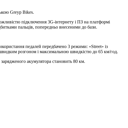
кою Greyp Bikes.
жливістю підключення 3G-інтернету і ПЗ на платформі
дбитками пальців, попередньо внесеними до бази.
користання педалей передбачено 3 режими: «Street» із
швидким розгоном і максимальною швидкістю до 65 км/год.
ю зарядженого акумулятора становить 80 км.