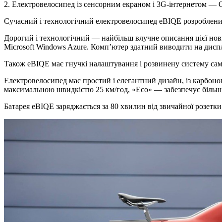
2. Електровелосипед із сенсорним екраном і 3G-інтернетом 
Сучасний і технологічний електровелосипед eBIQE розроблени
Дорогий і технологічний — найбільш влучне описання цієї но
Microsoft Windows Azure. Комп’ютер здатний виводити на диспл
Також eBIQE має гнучкі налаштування і розвинену систему сам
Електровелосипед має простий і елегантний дизайн, із карбоно
максимальною швидкістю 25 км/год, «Eco» — забезпечує більш
Батарея eBIQE заряджається за 80 хвилин від звичайної розетки