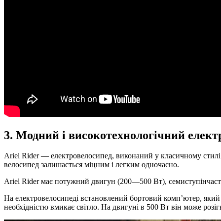
3. Модний і високотехнологічний елект
Ariel Rider — електровелосипед, виконаний у класичному стил
велосипед залишається міцним і легким одночасно.
Ariel Rider має потужний двигун (200—500 Вт), семиступінчас
На електровелосипеді встановлений бортовий комп’ютер, який пе
необхідністю вмикає світло. На двигуні в 500 Вт він може розіг