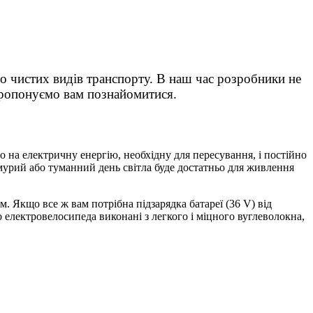
но чистих видів транспорту. В наш час розробники не
 пропонуємо вам познайомитися.
 на електричну енергію, необхідну для пересування, і постійно
мурий або туманний день світла буде достатньо для живлення
. Якщо все ж вам потрібна підзарядка батареї (36 V) від
мо електровелосипеда виконані з легкого і міцного вуглеволокна,