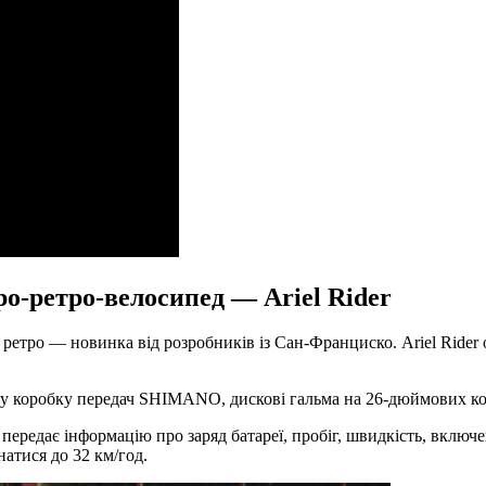
ро-ретро-велосипед — Ariel Rider
і ретро — новинка від розробників із Сан-Франциско. Ariel Ride
ту коробку передач SHIMANO, дискові гальма на 26-дюймових кол
редає інформацію про заряд батареї, пробіг, швидкість, включену
натися до 32 км/год.