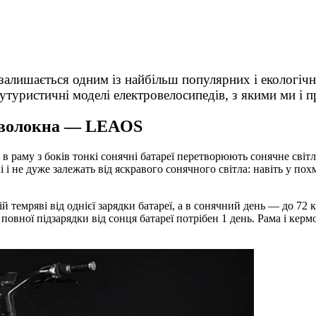
 залишається одним із найбільш популярних і екологіч
 футуристичні моделі електровелосипедів, з якими ми і
о волокна — LEAOS
раму з боків тонкі сонячні батареї перетворюють сонячне світло
 не дуже залежать від яскравого сонячного світла: навіть у пох
емряві від однієї зарядки батареї, а в сонячний день — до 72 км
 повної підзарядки від сонця батареї потрібен 1 день. Рама і кер