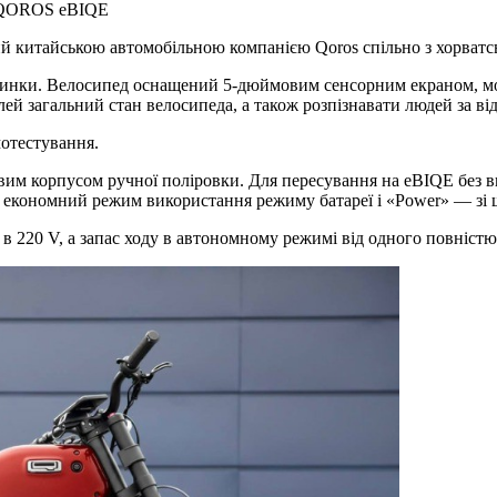
— QOROS eBIQE
й китайською автомобільною компанією Qoros спільно з хорватсь
винки. Велосипед оснащений 5-дюймовим сенсорним екраном, мо
ей загальний стан велосипеда, а також розпізнавати людей за ві
отестування.
вим корпусом ручної поліровки. Для пересування на eBIQE без ви
 економний режим використання режиму батареї і «Power» — зі 
 в 220 V, а запас ходу в автономному режимі від одного повніст