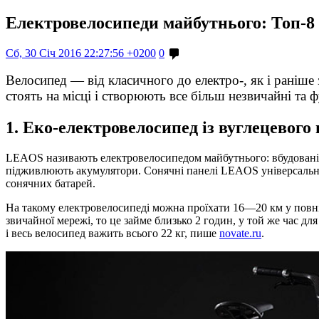
Електровелосипеди майбутнього: Топ-8
Сб, 30 Січ 2016 22:27:56 +0200
0
Велосипед — від класичного до електро-, як і раніше
стоять на місці і створюють все більш незвичайні та
1. Еко-електровелосипед із вуглецевог
LEAOS називають електровелосипедом майбутнього: вбудовані в 
підживлюють акумулятори. Сонячні панелі LEAOS універсальні і
сонячних батарей.
На такому електровелосипеді можна проїхати 16—20 км у повній т
звичайної мережі, то це займе близько 2 годин, у той же час для
і весь велосипед важить всього 22 кг, пише
novate.ru
.