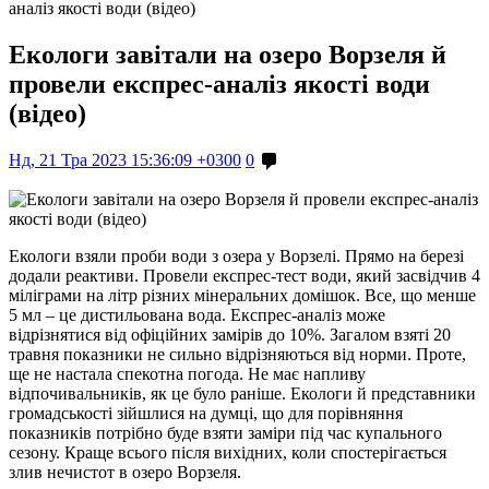
аналіз якості води (відео)
Екологи завітали на озеро Ворзеля й
провели експрес-аналіз якості води
(відео)
Нд, 21 Тра 2023 15:36:09 +0300
0
Екологи взяли проби води з озера у Ворзелі. Прямо на березі
додали реактиви. Провели експрес-тест води, який засвідчив 4
міліграми на літр різних мінеральних домішок. Все, що менше
5 мл – це дистильована вода. Експрес-аналіз може
відрізнятися від офіційних замірів до 10%. Загалом взяті 20
травня показники не сильно відрізняються від норми. Проте,
ще не настала спекотна погода. Не має напливу
відпочивальників, як це було раніше. Екологи й представники
громадськості зійшлися на думці, що для порівняння
показників потрібно буде взяти заміри під час купального
сезону. Краще всього після вихідних, коли спостерігається
злив нечистот в озеро Ворзеля.