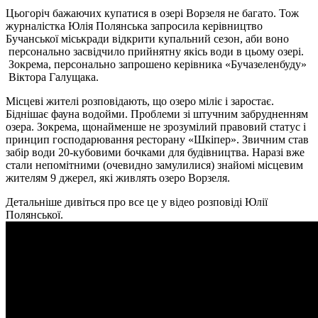
Цьогоріч бажаючих купатися в озері Ворзеля не багато. Тож
журналістка Юлія Полянська запросила керівництво
Бучанської міськради відкрити купальний сезон, аби воно
персонально засвідчило прийнятну якісь води в цьому озері.
Зокрема, персонально запрошено керівника «Бучазеленбуду»
Віктора Галущака.
Місцеві жителі розповідають, що озеро міліє і заростає.
Біднішає фауна водойми. Проблеми зі штучним забрудненням
озера. Зокрема, щонайменше не зрозумілий правовий статус і
принцип господарювання ресторану «Шкіпер». Звичним став
забір води 20-кубовими бочками для будівництва. Наразі вже
стали непомітними (очевидно замулилися) знайомі місцевим
жителям 9 джерел, які живлять озеро Ворзеля.
Детальніше дивіться про все це у відео розповіді Юлії
Полянської.