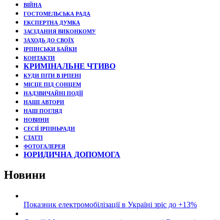
ВІЙНА
ГОСТОМЕЛЬСЬКА РАДА
ЕКСПЕРТНА ДУМКА
ЗАСІДАННЯ ВИКОНКОМУ
ЗАХОДЬ ДО СВОЇХ
ІРПІНСЬКИ БАЙКИ
КОНТАКТИ
КРИМІНАЛЬНЕ ЧТИВО
КУДИ ПІТИ В ІРПЕНІ
МІСЦЕ ПІД СОНЦЕМ
НАДЗВИЧАЙНІ ПОДЇЇ
НАШІ АВТОРИ
НАШ ПОГЛЯД
НОВИНИ
СЕСІЇ ІРПІНЬРАДИ
СТАТТІ
ФОТОГАЛЕРЕЯ
ЮРИДИЧНА ДОПОМОГА
Новини
Показник електромобілізації в Україні зріс до +13%