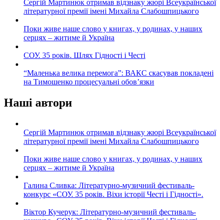
Сергій Мартинюк отримав відзнаку жюрі Всеукраїнської
літературної премії імені Михайла Слабошпицького
Поки живе наше слово у книгах, у родинах, у наших
серцях – житиме й Україна
СОУ. 35 років. Шлях Гідності і Честі
“Маленька велика перемога”: ВАКС скасував покладені
на Тимошенко процесуальні обов’язки
Наші автори
Сергій Мартинюк отримав відзнаку жюрі Всеукраїнської
літературної премії імені Михайла Слабошпицького
Поки живе наше слово у книгах, у родинах, у наших
серцях – житиме й Україна
Галина Сливка: Літературно-музичний фестиваль-
конкурс «СОУ. 35 років. Віхи історії Честі і Гідності».
Віктор Кучерук: Літературно-музичний фестиваль-