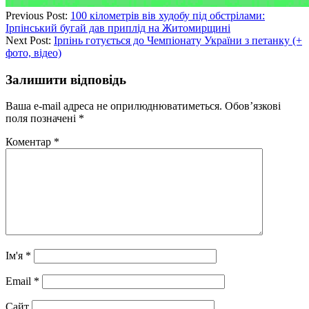
Previous Post:
100 кілометрів вів худобу під обстрілами:
Ірпінський бугай дав приплід на Житомирщині
Next Post:
Ірпінь готується до Чемпіонату України з петанку (+
фото, відео)
Залишити відповідь
Ваша e-mail адреса не оприлюднюватиметься.
Обов’язкові
поля позначені
*
Коментар
*
Ім'я
*
Email
*
Сайт