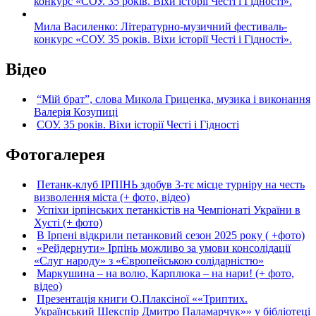
конкурс «СОУ. 35 років. Віхи історії Честі і Гідності».
Мила Василенко: Літературно-музичний фестиваль-
конкурс «СОУ. 35 років. Віхи історії Честі і Гідності».
Відео
“Мій брат”, слова Микола Гриценка, музика і виконання
Валерія Козупиці
СОУ. 35 років. Віхи історії Честі і Гідності
Фотогалерея
Петанк-клуб ІРПІНЬ здобув 3-тє місце турніру на честь
визволення міста (+ фото, відео)
Успіхи ірпінських петанкістів на Чемпіонаті України в
Хусті (+ фото)
В Ірпені відкрили петанковий сезон 2025 року ( +фото)
«Рейдернути» Ірпінь можливо за умови консолідації
«Слуг народу» з «Європейською солідарністю»
Маркушина – на волю, Карплюка – на нари! (+ фото,
відео)
Презентація книги О.Плаксіної ««Триптих.
Український Шекспір Дмитро Паламарчук»» у бібліотеці