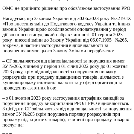
ОМС не прийнято рішення про обов’язкове застосування РРО.
Нагадуємо, що Законом України від 30.06.2023 року №3219-ІХ
«Про внесення змін до Податкового кодексу України та інших
законів України щодо особливостей оподаткування у період
дії воєнного стану», який набрав чинності 01 серпня 2023
року, внесені зміни до Закону України від 06.07.1995 №265,
зокрема, в частині застосування відповідальності за
порушення вимог цього Закону. Змінами передбачено:
– СГ звільняються від відповідальності за порушення вимог
ЗУ №265, вчинені у період з 01 січня 2022 року до 01 жовтня
2023 року, крім відповідальності за порушення порядку
розрахунків при продажу підакцизних товарів, діяльності з
купівлі/продажу іноземної валюти та у сфері організації та
проведення азартних ігор;
– з 01 жовтня 2023 року застосування штрафних санкцій за
порушення порядку використання РРО/ПРРО відновлюється.
З цієї дати СГ звільняються від відповідальності за порушення
вимог ЗУ №265 (крім порушень порядку розрахунків при
продажу підакцизних товарів), вчинені при продажу товарів/
послуг на: