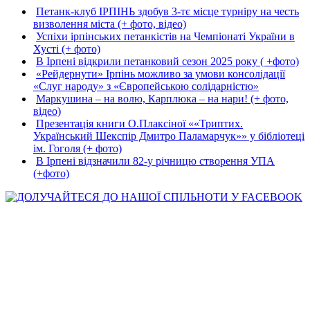
Петанк-клуб ІРПІНЬ здобув 3-тє місце турніру на честь
визволення міста (+ фото, відео)
Успіхи ірпінських петанкістів на Чемпіонаті України в
Хусті (+ фото)
В Ірпені відкрили петанковий сезон 2025 року ( +фото)
«Рейдернути» Ірпінь можливо за умови консолідації
«Слуг народу» з «Європейською солідарністю»
Маркушина – на волю, Карплюка – на нари! (+ фото,
відео)
Презентація книги О.Плаксіної ««Триптих.
Український Шекспір Дмитро Паламарчук»» у бібліотеці
ім. Гоголя (+ фото)
В Ірпені відзначили 82-у річницю створення УПА
(+фото)