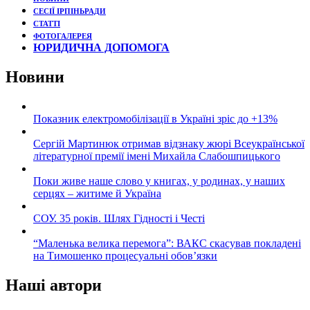
СЕСІЇ ІРПІНЬРАДИ
СТАТТІ
ФОТОГАЛЕРЕЯ
ЮРИДИЧНА ДОПОМОГА
Новини
Показник електромобілізації в Україні зріс до +13%
Сергій Мартинюк отримав відзнаку жюрі Всеукраїнської
літературної премії імені Михайла Слабошпицького
Поки живе наше слово у книгах, у родинах, у наших
серцях – житиме й Україна
СОУ. 35 років. Шлях Гідності і Честі
“Маленька велика перемога”: ВАКС скасував покладені
на Тимошенко процесуальні обов’язки
Наші автори