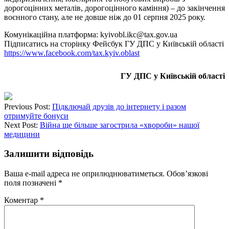
дорогоцінних металів, дорогоцінного каміння) – до закінчення
воєнного стану, але не довше ніж до 01 серпня 2025 року.
Комунікаційна платформа: kyivobl.ikc@tax.gov.ua
Підписатись на сторінку Фейсбук ГУ ДПС у Київській області
https://www.facebook.com/tax.kyiv.oblast
ГУ ДПС у Київській області
Previous Post:
Підключай друзів до інтернету і разом
отримуйте бонуси
Next Post:
Війна ще більше загострила «хвороби» нашої
медицини
Залишити відповідь
Ваша e-mail адреса не оприлюднюватиметься.
Обов’язкові
поля позначені
*
Коментар
*