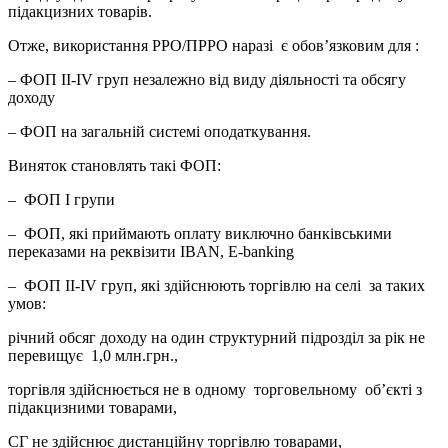
підакцизних товарів.
Отже, використання РРО/ПРРО наразі є обов’язковим для :
– ФОП ІІ-ІV груп незалежно від виду діяльності та обсягу
доходу
– ФОП на загальній системі оподаткування.
Виняток становлять такі ФОП:
– ФОП І групи
– ФОП, які приймають оплату виключно банківськими
переказами на реквізити IBAN, E-banking
– ФОП ІІ-ІV груп, які здійснюють торгівлю на селі за таких
умов:
річний обсяг доходу на один структурний підрозділ за рік не
перевищує 1,0 млн.грн.,
торгівля здійснюється не в одному торговельному об’єкті з
підакцизними товарами,
СГ не здійснює дистанційну торгівлю товарами,