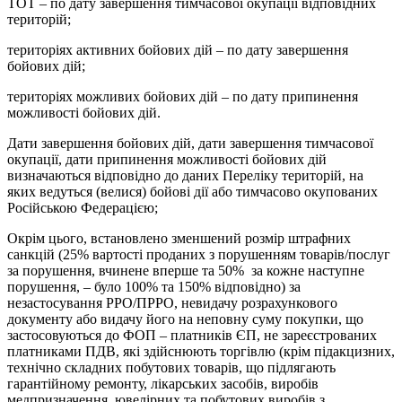
ТОТ – по дату завершення тимчасової окупації відповідних
територій;
територіях активних бойових дій – по дату завершення
бойових дій;
територіях можливих бойових дій – по дату припинення
можливості бойових дій.
Дати завершення бойових дій, дати завершення тимчасової
окупації, дати припинення можливості бойових дій
визначаються відповідно до даних Переліку територій, на
яких ведуться (велися) бойові дії або тимчасово окупованих
Російською Федерацією;
Окрім цього, встановлено зменшений розмір штрафних
санкцій (25% вартості проданих з порушенням товарів/послуг
за порушення, вчинене вперше та 50% за кожне наступне
порушення, – було 100% та 150% відповідно) за
незастосування РРО/ПРРО, невидачу розрахункового
документу або видачу його на неповну суму покупки, що
застосовуються до ФОП – платників ЄП, не зареєстрованих
платниками ПДВ, які здійснюють торгівлю (крім підакцизних,
технічно складних побутових товарів, що підлягають
гарантійному ремонту, лікарських засобів, виробів
медпризначення, ювелірних та побутових виробів з