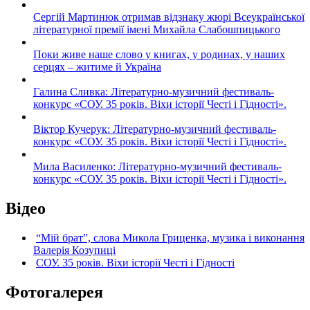
Сергій Мартинюк отримав відзнаку жюрі Всеукраїнської
літературної премії імені Михайла Слабошпицького
Поки живе наше слово у книгах, у родинах, у наших
серцях – житиме й Україна
Галина Сливка: Літературно-музичний фестиваль-
конкурс «СОУ. 35 років. Віхи історії Честі і Гідності».
Віктор Кучерук: Літературно-музичний фестиваль-
конкурс «СОУ. 35 років. Віхи історії Честі і Гідності».
Мила Василенко: Літературно-музичний фестиваль-
конкурс «СОУ. 35 років. Віхи історії Честі і Гідності».
Відео
“Мій брат”, слова Микола Гриценка, музика і виконання
Валерія Козупиці
СОУ. 35 років. Віхи історії Честі і Гідності
Фотогалерея