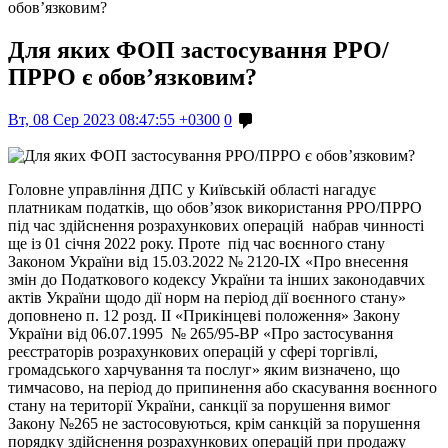
обов’язковим?
Для яких ФОП застосування РРО/
ПРРО є обов’язковим?
Вт, 08 Сер 2023 08:47:55 +0300
0
Головне управління ДПС у Київській області нагадує
платникам податків, що обов’язок використання РРО/ПРРО
під час здійснення розрахункових операцій набрав чинності
ще із 01 січня 2022 року. Проте під час воєнного стану
Законом України від 15.03.2022 № 2120-IХ «Про внесення
змін до Податкового кодексу України та інших законодавчих
актів України щодо дії норм на період дії воєнного стану»
доповнено п. 12 розд. ІІ «Прикінцеві положення» Закону
України від 06.07.1995 № 265/95-ВР «Про застосування
реєстраторів розрахункових операцій у сфері торгівлі,
громадського харчування та послуг» яким визначено, що
тимчасово, на період до припинення або скасування воєнного
стану на території України, санкції за порушення вимог
Закону №265 не застосовуються, крім санкцій за порушення
порядку здійснення розрахункових операцій при продажу