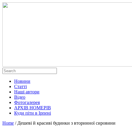
Новини
Статті
Наші автори
Відео
Фотогалерея
АРХІВ НОМЕРІВ
Куди піти в Ірпені
Home
/
Дешеві й красиві будинки з вторинної сировини