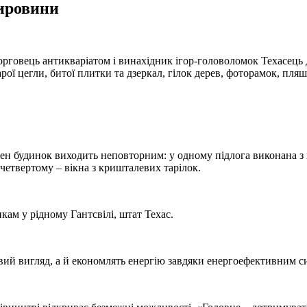
сировини
рговець антикваріатом і винахідник ігор-головоломок Техасець Д
арої цегли, битої плитки та дзеркал, гілок дерев, фоторамок, пляш
жен будинок виходить неповторним: у одному підлога виконана з 
 четвертому – вікна з кришталевих тарілок.
кам у рідному Гантсвілі, штат Техас.
й вигляд, а й економлять енергію завдяки енергоефективним си