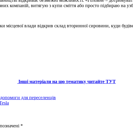
івництві відкриває безмежні можливості. «Головне – дотримувати
ізних компаній, витягую з купи сміття або просто підбираю на узб
ки місцевої влади відкрив склад вторинної сировини, куди будіве
Інші матеріали на цю тематику читайте ТУТ
 допомоги для переселенців
Tesla
 позначені
*