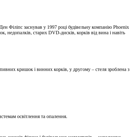
ен Філіпс заснував у 1997 році будівельну компанію Phoenix
ок, недопалків, старих DVD-дисків, корків від вина і навіть
пивних кришок і винних корків, у другому – стеля зроблена з
стемам освітлення та опалення.