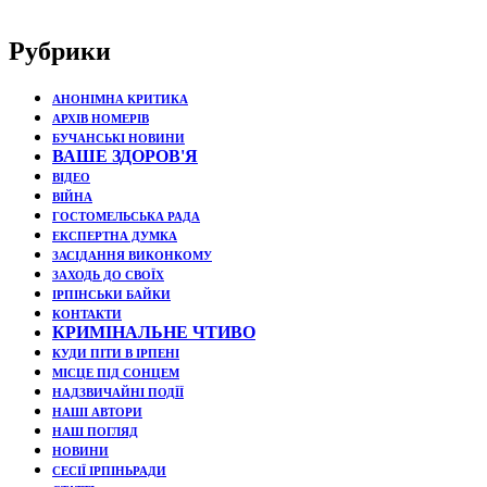
Рубрики
АНОНІМНА КРИТИКА
АРХІВ НОМЕРІВ
БУЧАНСЬКІ НОВИНИ
ВАШЕ ЗДОРОВ'Я
ВІДЕО
ВІЙНА
ГОСТОМЕЛЬСЬКА РАДА
ЕКСПЕРТНА ДУМКА
ЗАСІДАННЯ ВИКОНКОМУ
ЗАХОДЬ ДО СВОЇХ
ІРПІНСЬКИ БАЙКИ
КОНТАКТИ
КРИМІНАЛЬНЕ ЧТИВО
КУДИ ПІТИ В ІРПЕНІ
МІСЦЕ ПІД СОНЦЕМ
НАДЗВИЧАЙНІ ПОДЇЇ
НАШІ АВТОРИ
НАШ ПОГЛЯД
НОВИНИ
СЕСІЇ ІРПІНЬРАДИ