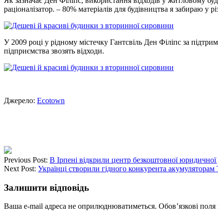
Як зазначає Ден Філіпс, використання відходів у житловому буд
раціоналізатор. – 80% матеріалів для будівництва я забираю у р
У 2009 році у рідному містечку Гантсвіль Ден Філіпс за підтрим
підприємства звозять відходи.
Джерело:
Еcotown
Previous Post:
В Ірпені відкрили центр безкоштовної юридичної
Next Post:
Українці створили гідного конкурента акумуляторам 
Залишити відповідь
Ваша e-mail адреса не оприлюднюватиметься.
Обов’язкові поля