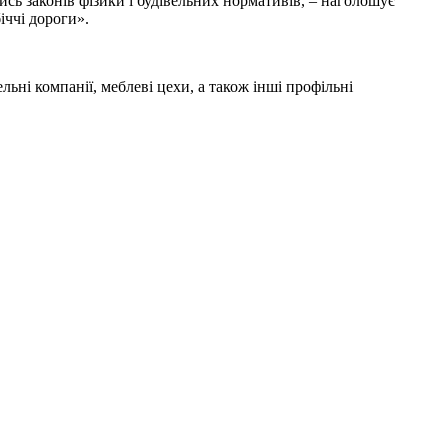
сь законів фізики і будівельних нормативів, – наголошує
іччі дороги».
льні компанії, меблеві цехи, а також інші профільні