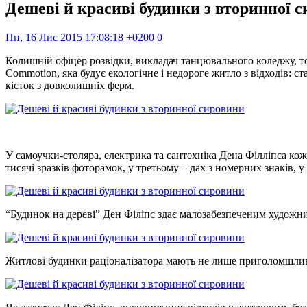
Дешеві й красиві будинки з вторинної 
Пн, 16 Лис 2015 17:08:18 +0200
0
Колишній офіцер розвідки, викладач танцювального коледжу, то
Commotion, яка будує екологічне і недороге житло з відходів: ст
кісток з довколишніх ферм.
У самоучки-столяра, електрика та сантехніка Дена Філліпса ко
тисячі зразків фоторамок, у третьому – дах з номерних знаків, у
“Будинок на дереві” Ден Філіпс здає малозабезпеченим художни
Житлові будинки раціоналізатора мають не лише приголомшливи