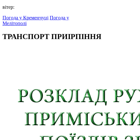
вітер:
Погода у Кременчуці
Погода у
Мелітополі
ТРАНСПОРТ ПРИІРПІННЯ