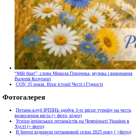
“Мій брат”, слова Микола Гриценка, музика і виконання
Валерія Козупиці
СОУ. 35 років. Віхи історії Честі і Гідності
Фотогалерея
Петанк-клуб ІРПІНЬ здобув 3-тє місце турніру на честь
визволення міста (+ фото, відео)
Успіхи ірпінських петанкістів на Чемпіонаті України в
Хусті (+ фото)
В Ірпені відкрили петанковий сезон 2025 року ( +фото)