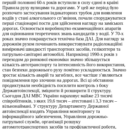
першій половині 60-х років вступили в силу єдині в країні
Правила руху вулицями та дорогами. У цей же період було
розпочато застосування індикаторних трубок для виявлення
водіїв у стані алкогольного сп’яніння, почали споруджуватися
перші стаціонарні пости для здійснення нагляду на заміських
дорогах. Освоюється виробництво екзаменаційних апаратів
для оцінювання теоретичних знань кандидатів у водії. У 70-х
роках значно покращується технічна база ДАІ. Для нагляду за
дорожнім рухом починають використовувати радіолокаційні
вимірювачі швидкості транспортних засобів, гелікоптери та
патрульно-санітарні автомобілі. Наприкінці 1990-х років з
переходом до ринкової економіки значно збільшується
кількість автотранспорту та інтенсивність його використання,
стан безпеки дорожнього руху помітно ускладнюється. Значно
зростає кількість аварій та загиблих, все частіше з’являються
повідомлення про злочини на дорогах. Всі ці обставини
продиктували необхідність посилити контроль з боку
Державтоінспекції, зміцнити й розширити її структуру.
Сьогодня ДАІ МВС України нараховує майже 23 тисячі
співробітників, з яких 19,6 тисяч – атестовані і 3,3 тисяч –
вільнонаймані. У структуру Департаменту Державної
автоінспекції входять Управління моніторингу та
інформаційного забезпечення, Управління дорожньо-
патрульної служби, організації розшуку
автомототранспортних засобів та профілактичної роботи,