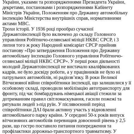
України, указами та розпорядженнями Президента України,
декретами, постановами і розпорядженнями Кабінету
Міністрів України, Положенням про Державну автомобільну
інспекцію Міністерства внутрішніх справ, нормативними
актами МВС.
Трохи історії. У 1936 році прообраз сучасної
Державтоінспекції було включено до складу Головного
управління Робітничо-селянської міліції НКВС СРСР, і 3
липня того ж року Народний комісаріат СРСР прийняв
постанову «Про затвердження Положення про Державну
автомобільну інспекцію Головного управління Робітничо-
селянської міліції НКВС СРСР». У перші роки діяльності
молодий Державтоінспекції не вистачало кваліфікованих
кадрів, не було досвіду роботи, а у працівників не було ні
патрульних автомобілів, ні радіозв’язку. В роки Великої
Вітчизняної війни співробітники інспекції, що залишилися у її
особовому складі, проводили мобілізацію автотранспорту для
фронту, під час бомбардувань німецької авіації стежили за
дотриманням правил світломаскування, гасили пожежі та
рятували людей з-під руїн. У післявоєнний період
співробітники ДАІ брали активну участь у відновленні
автомобільного парку країни. У середині 50-х років випуск
вітчизняних автомобілів перевищив довоєнний рівень у 2,5
рази, що гостро поставило питання попередження та
профілактики дорожньо-транспортного травматизму. У