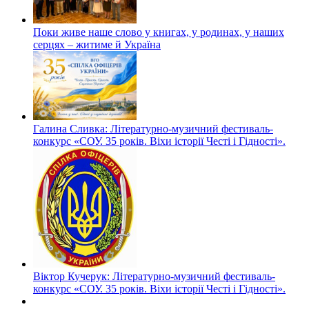
Поки живе наше слово у книгах, у родинах, у наших
серцях – житиме й Україна
Галина Сливка: Літературно-музичний фестиваль-
конкурс «СОУ. 35 років. Віхи історії Честі і Гідності».
Віктор Кучерук: Літературно-музичний фестиваль-
конкурс «СОУ. 35 років. Віхи історії Честі і Гідності».