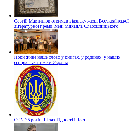
Сергій Мартинюк отримав відзнаку жюрі Всеукраїнської
літературної премії імені Михайла Слабошпицького
Поки живе наше слово у книгах, у родинах, у наших
серцях – житиме й Україна
СОУ. 35 років. Шлях Гідності і Честі