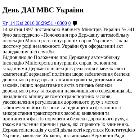
День ДАІ МВС України
Чт, 14 Кві 2016 08:29:51 +0300
0
14 квітня 1997 постановою Кабінету Міністрів України № 341
було затверджено «Положення про Державну автомобільну
інспекцію Міністерства внутрішніх справ України». Так на
шостому році незалежності України був оформлений акт
народження цієї служби.
Відповідно до Положення про Державну автомобільну
інспекцію Міністерства внутрішніх справ, основними
завданнями Державтоінспекції є: реалізація в межах своєї
компетенції державної політики щодо забезпечення безпеки
дорожнього руху; організація контролю за дотриманням
законів, інших нормативних актів з питань безпеки
дорожнього руху та охорони навколишнього середовища від
шкідливого впливу автомототранспортних засобів;
удосконалення регулювання дорожнього руху з метою
забезпечення його безпеки та підвищення ефективності
використання транспортних засобів; виявлення та
припинення фактів порушення безпеки дорожнього руху, а
також виявлення причин і умов, які сприяють їх вчиненню.
Державтоінспекція у своїй діяльності керується Конституцією
України, законами України, постановами Верховної Ради