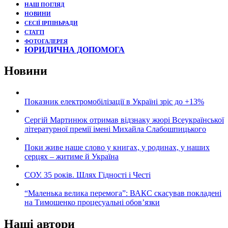
НАШ ПОГЛЯД
НОВИНИ
СЕСІЇ ІРПІНЬРАДИ
СТАТТІ
ФОТОГАЛЕРЕЯ
ЮРИДИЧНА ДОПОМОГА
Новини
Показник електромобілізації в Україні зріс до +13%
Сергій Мартинюк отримав відзнаку жюрі Всеукраїнської
літературної премії імені Михайла Слабошпицького
Поки живе наше слово у книгах, у родинах, у наших
серцях – житиме й Україна
СОУ. 35 років. Шлях Гідності і Честі
“Маленька велика перемога”: ВАКС скасував покладені
на Тимошенко процесуальні обов’язки
Наші автори