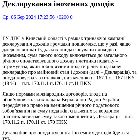
Декларування іноземних доходів
Ср, 06 Бер 2024 17:23:56 +0200
0
ГУ ДПС у Київській області в рамках триваючої кампанії
декларування доходів громадян повідомляє, що у разі, якщо
джерело виплат будь-яких оподатковуваних доходів є
іноземним, сума такого доходу включається до загального
річного оподатковуваного доходу платника податку –
отримувача, який зобов’язаний подати річну податкову
декларацію про майновий стан і доходи (далі – Декларація), та
оподатковується за ставкою, визначеною п. 167.1 ст. 167 ПКУ
(18 %) – п.п. 170.11.1 п.170.11 ст.11 ПКУ.
Якщо нормами міжнародних договорів, згода на
обов’язковість яких надана Верховною Радою України,
передбачено право на зменшення річного податкового
зобов’язання на суму податків, сплачених за кордоном,
платник визначає суму такого зменшення у Декларації – п.п.
170.11.2 п. 170.11 ст. 170 ПКУ.
Детальніше про оподаткування іноземних доходів йдеться
тут.