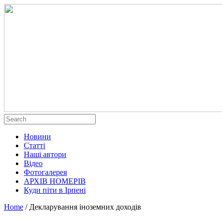
Новини
Статті
Наші автори
Відео
Фотогалерея
АРХІВ НОМЕРІВ
Куди піти в Ірпені
Home
/
Декларування іноземних доходів