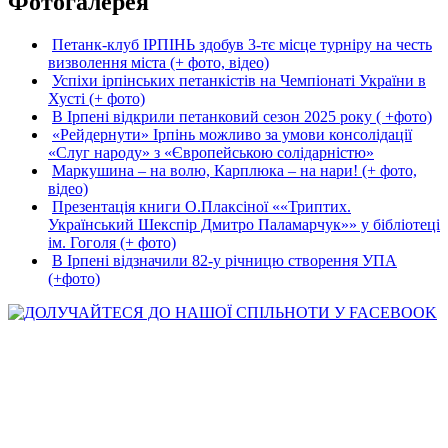
Фотогалерея
Петанк-клуб ІРПІНЬ здобув 3-тє місце турніру на честь
визволення міста (+ фото, відео)
Успіхи ірпінських петанкістів на Чемпіонаті України в
Хусті (+ фото)
В Ірпені відкрили петанковий сезон 2025 року ( +фото)
«Рейдернути» Ірпінь можливо за умови консолідації
«Слуг народу» з «Європейською солідарністю»
Маркушина – на волю, Карплюка – на нари! (+ фото,
відео)
Презентація книги О.Плаксіної ««Триптих.
Український Шекспір Дмитро Паламарчук»» у бібліотеці
ім. Гоголя (+ фото)
В Ірпені відзначили 82-у річницю створення УПА
(+фото)