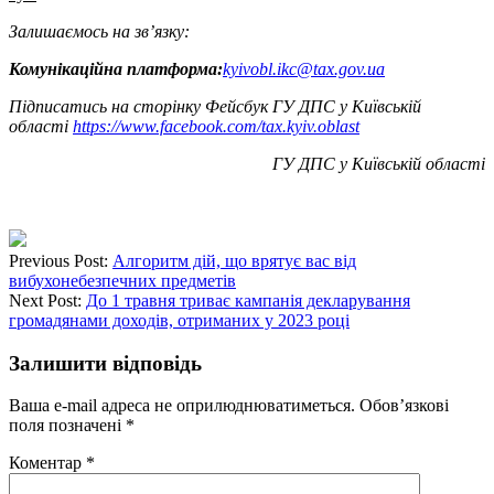
Залишаємось на зв’язку:
Комунікаційна платформа:
kyivobl.ikc@tax.gov.ua
Підписатись на сторінку Фейсбук ГУ ДПС у Київській
області
https://www.facebook.com/tax.kyiv.oblast
ГУ ДПС у Київській області
Previous Post:
Алгоритм дій, що врятує вас від
вибухонебезпечних предметів
Next Post:
До 1 травня триває кампанія декларування
громадянами доходів, отриманих у 2023 році
Залишити відповідь
Ваша e-mail адреса не оприлюднюватиметься.
Обов’язкові
поля позначені
*
Коментар
*