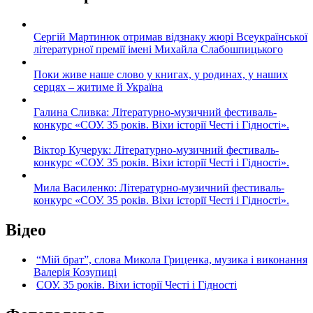
Сергій Мартинюк отримав відзнаку жюрі Всеукраїнської
літературної премії імені Михайла Слабошпицького
Поки живе наше слово у книгах, у родинах, у наших
серцях – житиме й Україна
Галина Сливка: Літературно-музичний фестиваль-
конкурс «СОУ. 35 років. Віхи історії Честі і Гідності».
Віктор Кучерук: Літературно-музичний фестиваль-
конкурс «СОУ. 35 років. Віхи історії Честі і Гідності».
Мила Василенко: Літературно-музичний фестиваль-
конкурс «СОУ. 35 років. Віхи історії Честі і Гідності».
Відео
“Мій брат”, слова Микола Гриценка, музика і виконання
Валерія Козупиці
СОУ. 35 років. Віхи історії Честі і Гідності