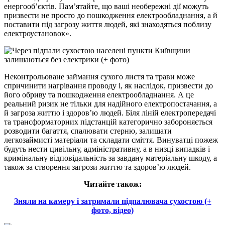
енергооб’єктів. Пам’ятайте, що ваші необережні дії можуть
призвести не просто до пошкодження електрообладнання, а й
поставити під загрозу життя людей, які знаходяться поблизу
електроустановок».
Неконтрольоване займання сухого листя та трави може
спричинити нагрівання проводу і, як наслідок, призвести до
його обриву та пошкодження електрообладнання. А це
реальний ризик не тільки для надійного електропостачання, а
й загроза життю і здоров’ю людей. Біля ліній електропередачі
та трансформаторних підстанцій категорично забороняється
розводити багаття, спалювати стерню, залишати
легкозаймисті матеріали та складати сміття. Винуватці пожеж
будуть нести цивільну, адміністративну, а в низці випадків і
кримінальну відповідальність за завдану матеріальну шкоду, а
також за створення загрози життю та здоров’ю людей.
Читайте також:
Зняли на камеру і затримали підпалювача сухостою (+
фото, відео)