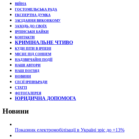
ВІЙНА
ГОСТОМЕЛЬСЬКА РАДА
ЕКСПЕРТНА ДУМКА
ЗАСІДАННЯ ВИКОНКОМУ
ЗАХОДЬ ДО СВОЇХ
ІРПІНСЬКИ БАЙКИ
КОНТАКТИ
КРИМІНАЛЬНЕ ЧТИВО
КУДИ ПІТИ В ІРПЕНІ
МІСЦЕ ПІД СОНЦЕМ
НАДЗВИЧАЙНІ ПОДЇЇ
НАШІ АВТОРИ
НАШ ПОГЛЯД
НОВИНИ
СЕСІЇ ІРПІНЬРАДИ
СТАТТІ
ФОТОГАЛЕРЕЯ
ЮРИДИЧНА ДОПОМОГА
Новини
Показник електромобілізації в Україні зріс до +13%