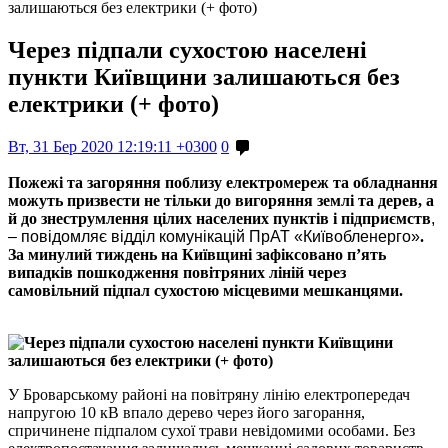
залишаються без електрики (+ фото)
Через підпали сухостою населені
пункти Київщини залишаються без
електрики (+ фото)
Вт, 31 Бер 2020 12:19:11 +0300
0
Пожежі та загоряння поблизу електромереж та обладнання
можуть призвести не тільки до вигоряння землі та дерев, а
й до знеструмлення цілих населених пунктів і підприємств
,
– повідомляє в
ідділ комунікацій ПрАТ «Київобленерго»
.
За минулий тиждень на Київщині зафіксовано п’ять
випадків пошкодження повітряних ліній через
самовільний підпал сухостою місцевими мешканцями.
У Броварському районі на повітряну лінію електропередач
напругою 10 кВ впало дерево через його загорання,
спричинене підпалом сухої трави невідомими особами. Без