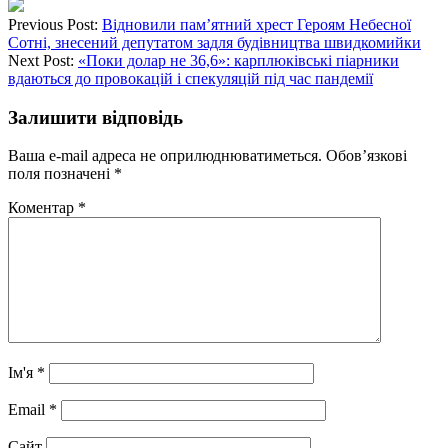
Previous Post:
Відновили пам’ятний хрест Героям Небесної
Сотні, знесений депутатом задля будівництва швидкомийки
Next Post:
«Поки долар не 36,6»: карплюківські піарники
вдаються до провокацій і спекуляцій під час пандемії
Залишити відповідь
Ваша e-mail адреса не оприлюднюватиметься.
Обов’язкові
поля позначені
*
Коментар
*
Ім'я
*
Email
*
Сайт