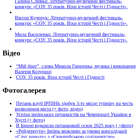
Галина Сливка: Літературно-музичний фестиваль-
конкурс «СОУ. 35 років. Віхи історії Честі і Гідності».
Віктор Кучерук: Літературно-музичний фестиваль-
конкурс «СОУ. 35 років. Віхи історії Честі і Гідності».
Мила Василенко: Літературно-музичний фестиваль-
конкурс «СОУ. 35 років. Віхи історії Честі і Гідності».
Відео
“Мій брат”, слова Микола Гриценка, музика і виконання
Валерія Козупиці
СОУ. 35 років. Віхи історії Честі і Гідності
Фотогалерея
Петанк-клуб ІРПІНЬ здобув 3-тє місце турніру на честь
визволення міста (+ фото, відео)
Успіхи ірпінських петанкістів на Чемпіонаті України в
Хусті (+ фото)
В Ірпені відкрили петанковий сезон 2025 року ( +фото)
«Рейдернути» Ірпінь можливо за умови консолідації
«Слуг народу» з «Європейською солідарністю»