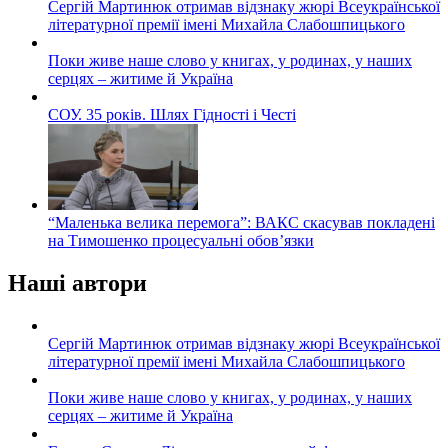
Сергій Мартинюк отримав відзнаку жюрі Всеукраїнської
літературної премії імені Михайла Слабошпицького
Поки живе наше слово у книгах, у родинах, у наших
серцях – житиме й Україна
СОУ. 35 років. Шлях Гідності і Честі
“Маленька велика перемога”: ВАКС скасував покладені
на Тимошенко процесуальні обов’язки
Наші автори
Сергій Мартинюк отримав відзнаку жюрі Всеукраїнської
літературної премії імені Михайла Слабошпицького
Поки живе наше слово у книгах, у родинах, у наших
серцях – житиме й Україна