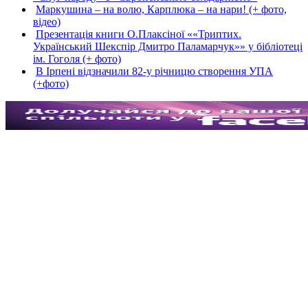
Маркушина – на волю, Карплюка – на нари! (+ фото,
відео)
Презентація книги О.Плаксіної ««Триптих.
Український Шекспір Дмитро Паламарчук»» у бібліотеці
ім. Гоголя (+ фото)
В Ірпені відзначили 82-у річницю створення УПА
(+фото)