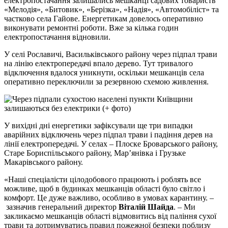
електропостачання залишались мешканці садових товариств
«Мелодія», «Битовик», «Берізка», «Надія», «Автомобіліст» та
частково села Гайове. Енергетикам довелось оперативно
виконувати ремонтні роботи. Вже за кілька годин
електропостачання відновили.
У селі Рославичі, Васильківського району через підпал трави
на лінію електропередачі впало дерево. Тут тривалого
відключення вдалося уникнути, оскільки мешканців села
оперативно переключили за резервною схемою живлення.
У вихідні дні енергетики зафіксували ще три випадки
аварійних відключень через підпал трави і падіння дерев
на
лінії електропередачі. У селах – Плоске Броварського району,
Старе Бориспільського району, Мар’янівка і Грузьке
Макарівського району.
«Наші спеціалісти цілодобового працюють і роблять все
можливе, щоб в будинках мешканців області було світло і
комфорт. Це дуже важливо, особливо в умовах карантину. –
зазначив генеральний директор
Віталій Шайда
. – Ми
закликаємо мешканців області відмовитись від паління сухої
трави та дотримуватись правил пожежної безпеки поблизу