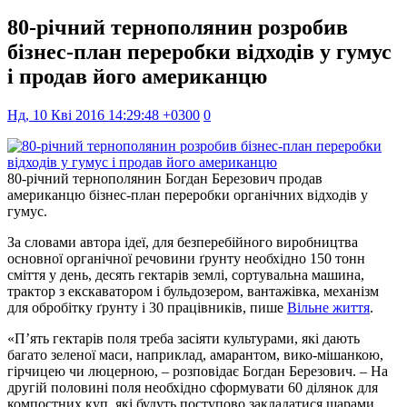
80-річний тернополянин розробив
бізнес-план переробки відходів у гумус
і продав його американцю
Нд, 10 Кві 2016 14:29:48 +0300
0
80-річний тернополянин Богдан Березович продав
американцю бізнес-план переробки органічних відходів у
гумус.
За словами автора ідеї, для безперебійного виробництва
основної органічної речовини ґрунту необхідно 150 тонн
сміття у день, десять гектарів землі, сортувальна машина,
трактор з екскаватором і бульдозером, вантажівка, механізм
для обробітку ґрунту і 30 працівників, пише
Вільне життя
.
«П’ять гектарів поля треба засіяти культурами, які дають
багато зеленої маси, наприклад, амарантом, вико-мішанкою,
гірчицею чи люцерною, – розповідає Богдан Березович. – На
другій половині поля необхідно сформувати 60 ділянок для
компостних куп, які будуть поступово закладатися шарами