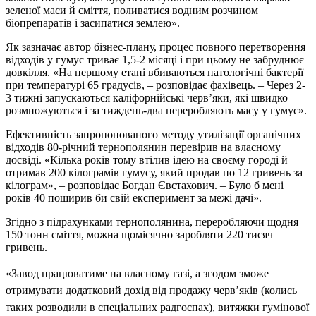
зеленої маси й сміття, поливатися водним розчином
біопрепаратів і засипатися землею».
Як зазначає автор бізнес-плану, процес повного перетворення
відходів у гумус триває 1,5-2 місяці і при цьому не забруднює
довкілля. «На першому етапі вбиваються патологічні бактерії
при температурі 65 градусів, – розповідає фахівець. – Через 2-
3 тижні запускаються каліфорнійські черв’яки, які швидко
розмножуються і за тиждень-два переробляють масу у гумус».
Ефективність запропонованого методу утилізації органічних
відходів 80-річний тернополянин перевірив на власному
досвіді. «Кілька років тому втілив ідею на своєму городі й
отримав 200 кілограмів гумусу, який продав по 12 гривень за
кілограм», – розповідає Богдан Євстахович. – Було б мені
років 40 поширив би свій експеримент за межі дачі».
Згідно з підрахунками тернополянина, переробляючи щодня
150 тонн сміття, можна щомісячно заробляти 220 тисяч
гривень.
«Завод працюватиме на власному газі, а згодом зможе
отримувати додатковий дохід від продажу черв’яків (колись
таких розводили в спеціальних радгоспах), витяжки гумінової