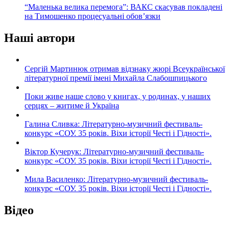
“Маленька велика перемога”: ВАКС скасував покладені
на Тимошенко процесуальні обов’язки
Наші автори
Сергій Мартинюк отримав відзнаку жюрі Всеукраїнської
літературної премії імені Михайла Слабошпицького
Поки живе наше слово у книгах, у родинах, у наших
серцях – житиме й Україна
Галина Сливка: Літературно-музичний фестиваль-
конкурс «СОУ. 35 років. Віхи історії Честі і Гідності».
Віктор Кучерук: Літературно-музичний фестиваль-
конкурс «СОУ. 35 років. Віхи історії Честі і Гідності».
Мила Василенко: Літературно-музичний фестиваль-
конкурс «СОУ. 35 років. Віхи історії Честі і Гідності».
Відео