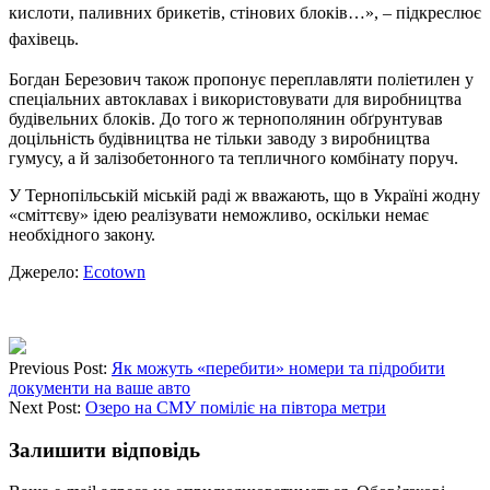
кислоти, паливних брикетів, стінових блоків…», – підкреслює
фахівець.
Богдан Березович також пропонує переплавляти поліетилен у
спеціальних автоклавах і використовувати для виробництва
будівельних блоків. До того ж тернополянин обґрунтував
доцільність будівництва не тільки заводу з виробництва
гумусу, а й залізобетонного та тепличного комбінату поруч.
У Тернопільській міській раді ж вважають, що в Україні жодну
«сміттєву» ідею реалізувати неможливо, оскільки немає
необхідного закону.
Джерело:
Ecotown
Previous Post:
Як можуть «перебити» номери та підробити
документи на ваше авто
Next Post:
Озеро на СМУ поміліє на півтора метри
Залишити відповідь