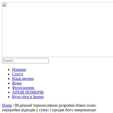
Новини
Статті
Наші автори
Відео
Фотогалерея
АРХІВ НОМЕРІВ
Куди піти в Ірпені
Home
/
80-річний тернополянин розробив бізнес-план
переробки відходів у гумус і продав його американцю