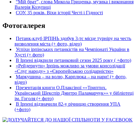
“Мій брат”, слова Микола Гриценка, музика і виконання
Валерія Козупиці
СОУ. 35 років. Віхи історії Честі і Гідності
Фотогалерея
Петанк-клуб ІРПІНЬ здобув 3-тє місце турніру на честь
визволення міста (+ фото, відео)
Успіхи ірпінських петанкістів на Чемпіонаті України в
Хусті (+ фото)
В Ірпені відкрили петанковий сезон 2025 року ( +фото)
«Рейдернути» Ірпінь можливо за умови консолідації
«Слуг народу» з «Європейською солідарністю»
Маркушина – на волю, Карплюка – на нари! (+ фото,
відео)
Презентація книги О.Плаксіної ««Триптих.
Український Шекспір Дмитро Паламарчук»» у бібліотеці
ім. Гоголя (+ фото)
В Ірпені відзначили 82-у річницю створення УПА
(+фото)