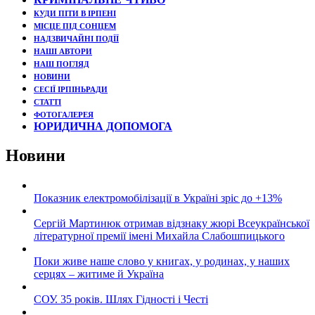
КУДИ ПІТИ В ІРПЕНІ
МІСЦЕ ПІД СОНЦЕМ
НАДЗВИЧАЙНІ ПОДЇЇ
НАШІ АВТОРИ
НАШ ПОГЛЯД
НОВИНИ
СЕСІЇ ІРПІНЬРАДИ
СТАТТІ
ФОТОГАЛЕРЕЯ
ЮРИДИЧНА ДОПОМОГА
Новини
Показник електромобілізації в Україні зріс до +13%
Сергій Мартинюк отримав відзнаку жюрі Всеукраїнської
літературної премії імені Михайла Слабошпицького
Поки живе наше слово у книгах, у родинах, у наших
серцях – житиме й Україна
СОУ. 35 років. Шлях Гідності і Честі