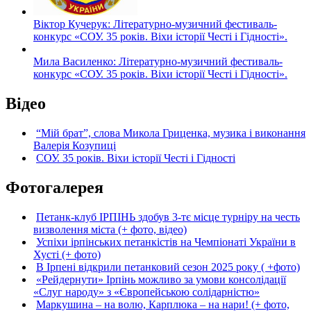
Віктор Кучерук: Літературно-музичний фестиваль-
конкурс «СОУ. 35 років. Віхи історії Честі і Гідності».
Мила Василенко: Літературно-музичний фестиваль-
конкурс «СОУ. 35 років. Віхи історії Честі і Гідності».
Відео
“Мій брат”, слова Микола Гриценка, музика і виконання
Валерія Козупиці
СОУ. 35 років. Віхи історії Честі і Гідності
Фотогалерея
Петанк-клуб ІРПІНЬ здобув 3-тє місце турніру на честь
визволення міста (+ фото, відео)
Успіхи ірпінських петанкістів на Чемпіонаті України в
Хусті (+ фото)
В Ірпені відкрили петанковий сезон 2025 року ( +фото)
«Рейдернути» Ірпінь можливо за умови консолідації
«Слуг народу» з «Європейською солідарністю»
Маркушина – на волю, Карплюка – на нари! (+ фото,