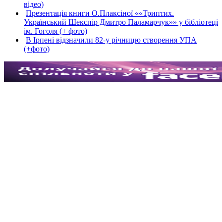
відео)
Презентація книги О.Плаксіної ««Триптих.
Український Шекспір Дмитро Паламарчук»» у бібліотеці
ім. Гоголя (+ фото)
В Ірпені відзначили 82-у річницю створення УПА
(+фото)