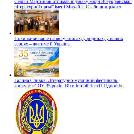
Сергій Мартинюк отримав відзнаку жюрі Всеукраїнської
літературної премії імені Михайла Слабошпицького
Поки живе наше слово у книгах, у родинах, у наших
серцях – житиме й Україна
Галина Сливка: Літературно-музичний фестиваль-
конкурс «СОУ. 35 років. Віхи історії Честі і Гідності».