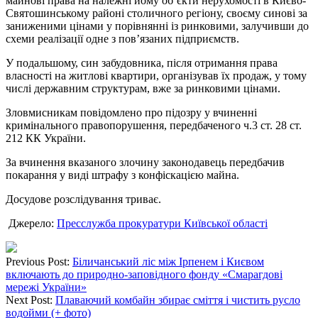
майнові права на належні йому об’єкти нерухомості в Києво-
Святошинському районі столичного регіону, своєму синові за
заниженими цінами у порівнянні із ринковими, залучивши до
схеми реалізації одне з пов’язаних підприємств.
У подальшому, син забудовника, після отримання права
власності на житлові квартири, організував їх продаж, у тому
числі державним структурам, вже за ринковими цінами.
Зловмисникам повідомлено про підозру у вчиненні
кримінального правопорушення, передбаченого ч.3 ст. 28 ст.
212 КК України.
За вчинення вказаного злочину законодавець передбачив
покарання у виді штрафу з конфіскацією майна.
Досудове розслідування триває.
Джерело:
Пресслужба прокуратури Київської області
Previous Post:
Біличанський ліс між Ірпенем і Києвом
включають до природно-заповідного фонду «Смарагдові
мережі України»
Next Post:
Плаваючий комбайн збирає сміття і чистить русло
водойми (+ фото)