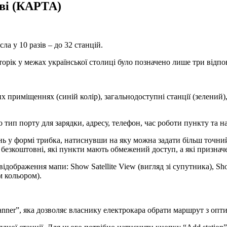
єві (КАРТА)
ла у 10 разів – до 32 станцій.
 торік у межах української столиці було позначено лише три відпо
приміщеннях (синій колір), загальнодоступні станції (зелений),
тип порту для зарядки, адресу, телефон, час роботи пункту та нав
ь у формі трибка, натиснувши на яку можна задати більш точни
кі безкоштовні, які пункти мають обмежений доступ, а які признач
дображення мапи: Show Satellite View (вигляд зі супутника), Sh
м кольором).
nner”, яка дозволяє власнику електрокара обрати маршрут з опт