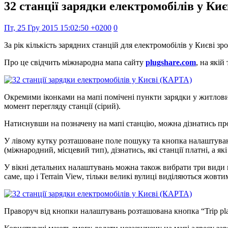
32 станції зарядки електромобілів у Ки
Пт, 25 Гру 2015 15:02:50 +0200
0
За рік кількість зарядних станцій для електромобілів у Києві зрос
Про це свідчить міжнародна мапа сайту
plugshare.com
, на якій
Окремими іконками на мапі помічені пункти зарядки у житлових 
момент перегляду станції (сірий).
Натиснувши на позначену на мапі станцію, можна дізнатись про 
У лівому кутку розташоване поле пошуку та кнопка налаштуван
(міжнародний, місцевий тип), дізнатись, які станції платні, а я
У вікні детальних налаштувань можна також вибрати три види ві
саме, що і Terrain View, тільки великі вулиці виділяються жовти
Праворуч від кнопки налаштувань розташована кнопка “Trip pla