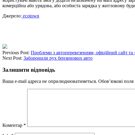
Користувачі мають змогу додати незазначену на мапі адресу зар
комерційна або урядова, або особиста зарядка у житловому буд
Джерело:
ecotown
Previous Post:
Проблеми з автоперевезенням, офіційний сайт та 
Next Post:
Заборонили рух бензинових авто
Залишити відповідь
Ваша e-mail адреса не оприлюднюватиметься.
Обов’язкові поля
Коментар
*