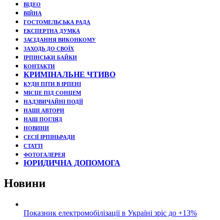
ВІДЕО
ВІЙНА
ГОСТОМЕЛЬСЬКА РАДА
ЕКСПЕРТНА ДУМКА
ЗАСІДАННЯ ВИКОНКОМУ
ЗАХОДЬ ДО СВОЇХ
ІРПІНСЬКИ БАЙКИ
КОНТАКТИ
КРИМІНАЛЬНЕ ЧТИВО
КУДИ ПІТИ В ІРПЕНІ
МІСЦЕ ПІД СОНЦЕМ
НАДЗВИЧАЙНІ ПОДЇЇ
НАШІ АВТОРИ
НАШ ПОГЛЯД
НОВИНИ
СЕСІЇ ІРПІНЬРАДИ
СТАТТІ
ФОТОГАЛЕРЕЯ
ЮРИДИЧНА ДОПОМОГА
Новини
Показник електромобілізації в Україні зріс до +13%