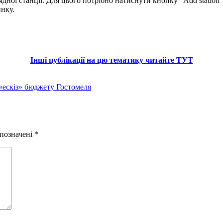
ядної станції. Для цього потрібно натиснути кнопку “Add station
инку.
Інші публікації на цю тематику читайте ТУТ
«ескіз» бюджету Гостомеля
 позначені
*