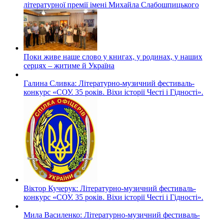
літературної премії імені Михайла Слабошпицького
Поки живе наше слово у книгах, у родинах, у наших
серцях – житиме й Україна
Галина Сливка: Літературно-музичний фестиваль-
конкурс «СОУ. 35 років. Віхи історії Честі і Гідності».
Віктор Кучерук: Літературно-музичний фестиваль-
конкурс «СОУ. 35 років. Віхи історії Честі і Гідності».
Мила Василенко: Літературно-музичний фестиваль-