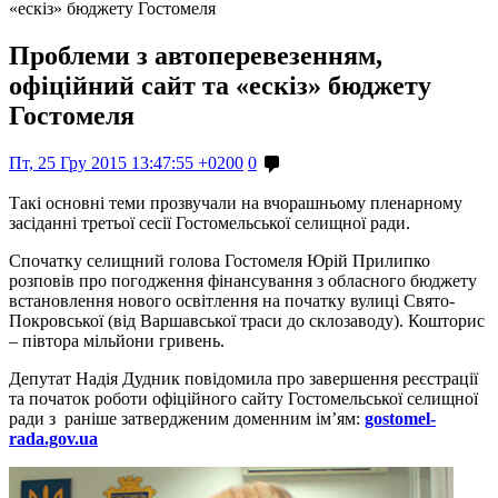
«ескіз» бюджету Гостомеля
Проблеми з автоперевезенням,
офіційний сайт та «ескіз» бюджету
Гостомеля
Пт, 25 Гру 2015 13:47:55 +0200
0
Такі основні теми прозвучали на вчорашньому пленарному
засіданні третьої сесії Гостомельської селищної ради.
Спочатку селищний голова Гостомеля Юрій Прилипко
розповів про погодження фінансування з обласного бюджету
встановлення нового освітлення на початку вулиці Свято-
Покровської (від Варшавської траси до склозаводу). Кошторис
– півтора мільйони гривень.
Депутат Надія Дудник повідомила про завершення реєстрації
та початок роботи офіційного сайту Гостомельської селищної
ради з раніше затвердженим доменним ім’ям:
gostomel-
rada.gov.ua