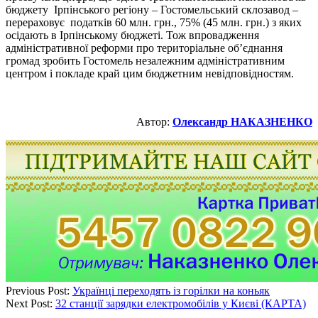
бюджету Ірпінського регіону – Гостомельський склозавод –
перераховує податків 60 млн. грн., 75% (45 млн. грн.) з яких
осідають в Ірпінському бюджеті. Тож впровадження
адміністративної реформи про територіальне об’єднання
громад зробить Гостомель незалежним адміністративним
центром і покладе край цим бюджетним невідповідностям.
Автор:
Олександр НАКАЗНЕНКО
Previous Post:
Українці переходять із горілки на коньяк
Next Post:
32 станції зарядки електромобілів у Києві (КАРТА)