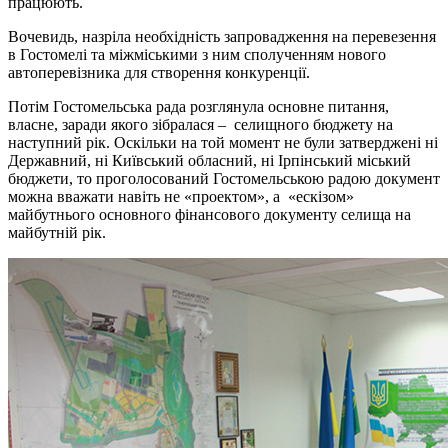
працюють.
Вочевидь, назріла необхідність запровадження на перевезення
в Гостомелі та міжміськими з ним сполученням нового
автоперевізника для створення конкуренції.
Потім Гостомельська рада розглянула основне питання,
власне, заради якого зібралася – селищного бюджету на
наступний рік. Оскільки на той момент не були затверджені ні
Державний, ні Київський обласний, ні Ірпінський міський
бюджети, то проголосований Гостомельською радою документ
можна вважати навіть не «проектом», а «ескізом»
майбутнього основного фінансового документу селища на
майбутній рік.