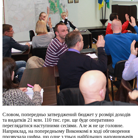
Словом, попередньо затверджений бюджет у розмірі доходів
та видатків 21 млн. 110 тис. грн. ще буде оперативно
переглядатися наступними сесіями. Але ж не це головне.
Наприклад, на попередньому Виконкомі в ході обговорення
прозвучала цифра, що одне з трьох найбільших наповнювачів