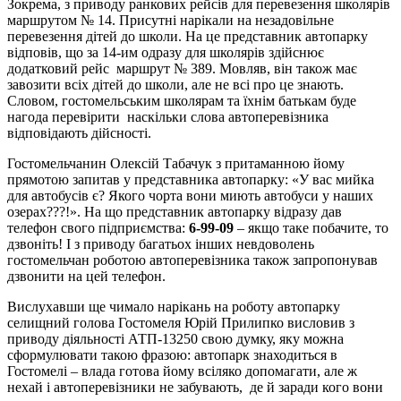
Зокрема, з приводу ранкових рейсів для перевезення школярів
маршрутом № 14. Присутні нарікали на незадовільне
перевезення дітей до школи. На це представник автопарку
відповів, що за 14-им одразу для школярів здійснює
додатковий рейс маршрут № 389. Мовляв, він також має
завозити всіх дітей до школи, але не всі про це знають.
Словом, гостомельським школярам та їхнім батькам буде
нагода перевірити наскільки слова автоперевізника
відповідають дійсності.
Гостомельчанин Олексій Табачук з притаманною йому
прямотою запитав у представника автопарку: «У вас мийка
для автобусів є? Якого чорта вони миють автобуси у наших
озерах???!». На що представник автопарку відразу дав
телефон свого підприємства:
6-99-09
– якщо таке побачите, то
дзвоніть! І з приводу багатьох інших невдоволень
гостомельчан роботою автоперевізника також запропонував
дзвонити на цей телефон.
Вислухавши ще чимало нарікань на роботу автопарку
селищний голова Гостомеля Юрій Прилипко висловив з
приводу діяльності АТП-13250 свою думку, яку можна
сформулювати такою фразою: автопарк знаходиться в
Гостомелі – влада готова йому всіляко допомагати, але ж
нехай і автоперевізники не забувають, де й заради кого вони