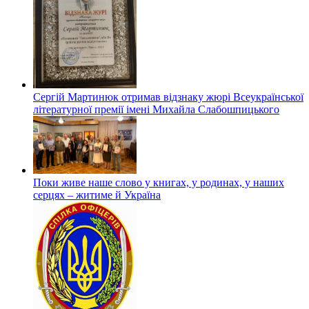
Сергій Мартинюк отримав відзнаку жюрі Всеукраїнської
літературної премії імені Михайла Слабошпицького
Поки живе наше слово у книгах, у родинах, у наших
серцях – житиме й Україна