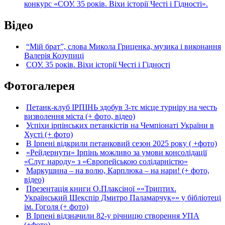
конкурс «СОУ. 35 років. Віхи історії Честі і Гідності».
Відео
“Мій брат”, слова Микола Гриценка, музика і виконання
Валерія Козупиці
СОУ. 35 років. Віхи історії Честі і Гідності
Фотогалерея
Петанк-клуб ІРПІНЬ здобув 3-тє місце турніру на честь
визволення міста (+ фото, відео)
Успіхи ірпінських петанкістів на Чемпіонаті України в
Хусті (+ фото)
В Ірпені відкрили петанковий сезон 2025 року ( +фото)
«Рейдернути» Ірпінь можливо за умови консолідації
«Слуг народу» з «Європейською солідарністю»
Маркушина – на волю, Карплюка – на нари! (+ фото,
відео)
Презентація книги О.Плаксіної ««Триптих.
Український Шекспір Дмитро Паламарчук»» у бібліотеці
ім. Гоголя (+ фото)
В Ірпені відзначили 82-у річницю створення УПА
(+фото)