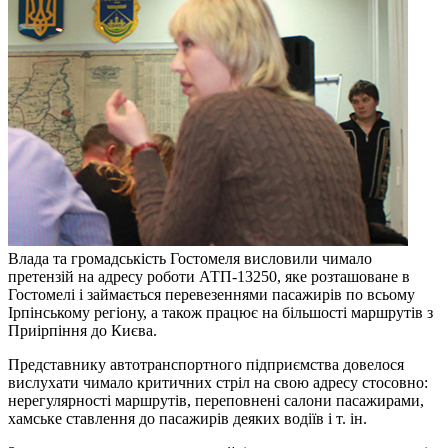
Влада та громадськість Гостомеля висловили чимало
претензій на адресу роботи АТП-13250, яке розташоване в
Гостомелі і займається перевезеннями пасажирів по всьому
Ірпінському регіону, а також працює на більшості маршрутів з
Приірпіння до Києва.
Представнику автотранспортного підприємства довелося
вислухати чимало критичних стріл на свою адресу стосовно:
нерегулярності маршрутів, переповнені салони пасажирами,
хамське ставлення до пасажирів деяких водіїв і т. ін.