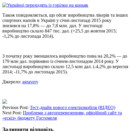
Також повідомляється, що обсяг виробництва лікерів та інших
спиртних напоїв в Україні у січні-листопаді 2015 року
знизився на 17,8% — до 7,8 млн. дал. У листопаді
виробництво склало 847 тис. дал. (+25,5 до жовтня 2015;
-1,2% до листопада 2014).
З початку року зменшилось виробництво пива на 20,2% — до
179 млн дал. порівняно із січнем-листопадом 2014 року. У
листопаді виробництво склало 12,5 млн дал. (-4,2% до вересня
2014; -11,7% до листопада 2015).
Джерело:
agravery
Previous Post:
Тест-драйв нового електромобіля (ВІДЕО)
Next Post:
Проблеми з автоперевезенням, офіційний сайт та
«ескіз» бюджету Гостомеля
Залишити відповідь