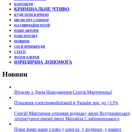
КОНТАКТИ
КРИМІНАЛЬНЕ ЧТИВО
КУДИ ПІТИ В ІРПЕНІ
МІСЦЕ ПІД СОНЦЕМ
НАДЗВИЧАЙНІ ПОДЇЇ
НАШІ АВТОРИ
НАШ ПОГЛЯД
НОВИНИ
СЕСІЇ ІРПІНЬРАДИ
СТАТТІ
ФОТОГАЛЕРЕЯ
ЮРИДИЧНА ДОПОМОГА
Новини
Вітаємо з Днем Народження Сергія Мартинюка!
Показник електромобілізації в Україні зріс до +13%
Сергій Мартинюк отримав відзнаку жюрі Всеукраїнської
літературної премії імені Михайла Слабошпицького
Поки живе наше слово у книгах, у родинах, у наших