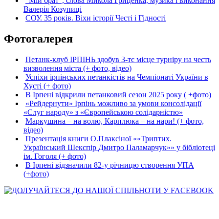
“Мій брат”, слова Микола Гриценка, музика і виконання
Валерія Козупиці
СОУ. 35 років. Віхи історії Честі і Гідності
Фотогалерея
Петанк-клуб ІРПІНЬ здобув 3-тє місце турніру на честь
визволення міста (+ фото, відео)
Успіхи ірпінських петанкістів на Чемпіонаті України в
Хусті (+ фото)
В Ірпені відкрили петанковий сезон 2025 року ( +фото)
«Рейдернути» Ірпінь можливо за умови консолідації
«Слуг народу» з «Європейською солідарністю»
Маркушина – на волю, Карплюка – на нари! (+ фото,
відео)
Презентація книги О.Плаксіної ««Триптих.
Український Шекспір Дмитро Паламарчук»» у бібліотеці
ім. Гоголя (+ фото)
В Ірпені відзначили 82-у річницю створення УПА
(+фото)