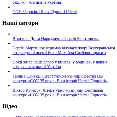
серцях – житиме й Україна
СОУ. 35 років. Шлях Гідності і Честі
Наші автори
Вітаємо з Днем Народження Сергія Мартинюка!
Сергій Мартинюк отримав відзнаку жюрі Всеукраїнської
літературної премії імені Михайла Слабошпицького
Поки живе наше слово у книгах, у родинах, у наших
серцях – житиме й Україна
Галина Сливка: Літературно-музичний фестиваль-
конкурс «СОУ. 35 років. Віхи історії Честі і Гідності».
Віктор Кучерук: Літературно-музичний фестиваль-
конкурс «СОУ. 35 років. Віхи історії Честі і Гідності».
Відео