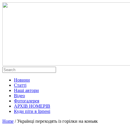
Новини
Статті
Наші автори
Відео
Фотогалерея
АРХІВ НОМЕРІВ
Куди піти в Ірпені
Home
/
Українці переходять із горілки на коньяк