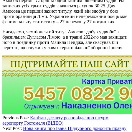
Амосов переміг Сторлі за одностайним рішенням суддів. На
записках усіх трьох суддів значиться рахунок 30:25. Для
Амосова це перший захист титулу, який він здобув у бою
проти бразильця Ліми. Український непереможний боєць має
феноменальну статистику – 27 перемог у 27 поєдинках.
Нагадаємо, чемпіонський титул Амосов здобув у двобої з
бразильцем Дугласом Лімою, а в травні 2022-го мав захищати
його в поєдинку проти Майкла Пейджа, але скасував бій
через те, що служив у лавах територіальної оборони Ірпеня.
Previous Post:
Капітан десанту розповідає про штурм
аеропорту Гостомеля (ВІДЕО)
Next Post:
Нова книга про Івана Піддубного доносить правду