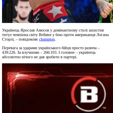
Українець Ярослав Амосов у домінантному стилі захистив
титул чемпіона світу Bellator у бою проти американця Логана
Сторлі, – повідомляє
champion
.
Перевага за ударами українського бійця просто разюча –
439:226. За влучними – 266:103. І головне – українець
абсолютно нічого не дав зробити в партері.