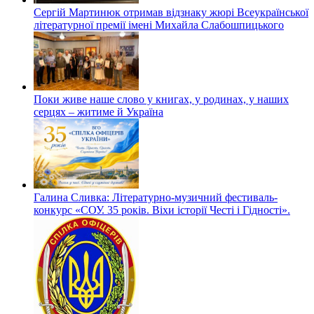
Сергій Мартинюк отримав відзнаку жюрі Всеукраїнської
літературної премії імені Михайла Слабошпицького
Поки живе наше слово у книгах, у родинах, у наших
серцях – житиме й Україна
Галина Сливка: Літературно-музичний фестиваль-
конкурс «СОУ. 35 років. Віхи історії Честі і Гідності».