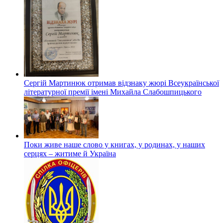
Сергій Мартинюк отримав відзнаку жюрі Всеукраїнської
літературної премії імені Михайла Слабошпицького
Поки живе наше слово у книгах, у родинах, у наших
серцях – житиме й Україна