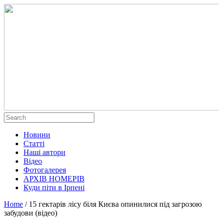
Новини
Статті
Наші автори
Відео
Фотогалерея
АРХІВ НОМЕРІВ
Куди піти в Ірпені
Home
/
15 гектарів лісу біля Києва опинилися під загрозою
забудови (відео)