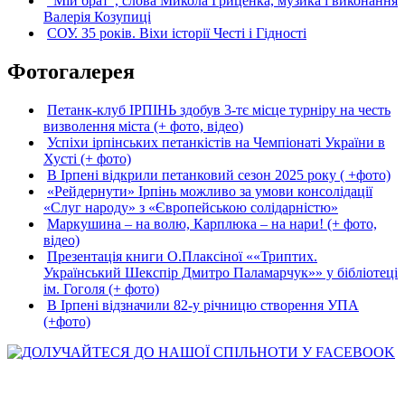
“Мій брат”, слова Микола Гриценка, музика і виконання
Валерія Козупиці
СОУ. 35 років. Віхи історії Честі і Гідності
Фотогалерея
Петанк-клуб ІРПІНЬ здобув 3-тє місце турніру на честь
визволення міста (+ фото, відео)
Успіхи ірпінських петанкістів на Чемпіонаті України в
Хусті (+ фото)
В Ірпені відкрили петанковий сезон 2025 року ( +фото)
«Рейдернути» Ірпінь можливо за умови консолідації
«Слуг народу» з «Європейською солідарністю»
Маркушина – на волю, Карплюка – на нари! (+ фото,
відео)
Презентація книги О.Плаксіної ««Триптих.
Український Шекспір Дмитро Паламарчук»» у бібліотеці
ім. Гоголя (+ фото)
В Ірпені відзначили 82-у річницю створення УПА
(+фото)