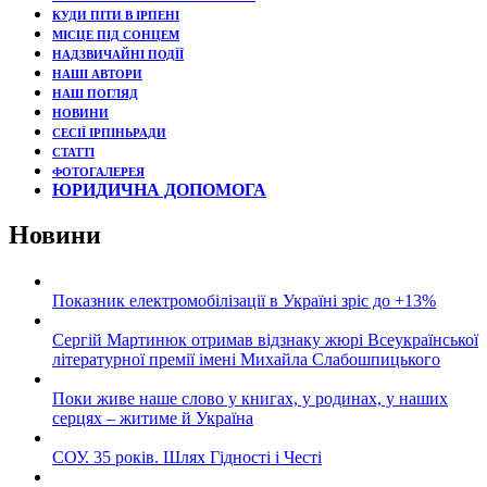
КУДИ ПІТИ В ІРПЕНІ
МІСЦЕ ПІД СОНЦЕМ
НАДЗВИЧАЙНІ ПОДЇЇ
НАШІ АВТОРИ
НАШ ПОГЛЯД
НОВИНИ
СЕСІЇ ІРПІНЬРАДИ
СТАТТІ
ФОТОГАЛЕРЕЯ
ЮРИДИЧНА ДОПОМОГА
Новини
Показник електромобілізації в Україні зріс до +13%
Сергій Мартинюк отримав відзнаку жюрі Всеукраїнської
літературної премії імені Михайла Слабошпицького
Поки живе наше слово у книгах, у родинах, у наших
серцях – житиме й Україна
СОУ. 35 років. Шлях Гідності і Честі