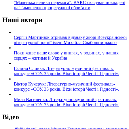
“Маленька велика перемога”: ВАКС скасував покладені
на Тимошенко процесуальні обов’язки
Наші автори
Сергій Мартинюк отримав відзнаку жюрі Всеукраїнської
літературної премії імені Михайла Слабошпицького
Поки живе наше слово у книгах, у родинах, у наших
серцях – житиме й Україна
Галина Сливка: Літературно-музичний фестиваль-
конкурс «СОУ. 35 років. Віхи історії Честі і Гідності».
Віктор Кучерук: Літературно-музичний фестиваль-
конкурс «СОУ. 35 років. Віхи історії Честі і Гідності».
Мила Василенко: Літературно-музичний фестиваль-
конкурс «СОУ. 35 років. Віхи історії Честі і Гідності».
Відео