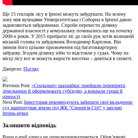
Ще 15 гектарів лісу в Ірпені можуть забудувати. На зелену
зону між вулицями Університетська і Соборна в Ірпені давно
задивляються забудовники. Спроби перевести ділянку
державної власності у комунальну починались ще на початку
2000-х років. У 2015 прибрати ліс до своїх рук хотів колишній
міський голова та забудовник Володимир Карплюк. Він
змінив його цільове призначення під багатоквартирну
забудову. Згодом ділянку ніби то відстояли у судах. Чому на
місці лісу все ж можуть вирости висотки – дивіться в сюжеті.
Джерело:
Погляд
Previous Post:
«Соціальні» шахрайки: прийшли перевіряти
лічильники й оформлювати субсидію, а викрали гроші й
цінності
Next Post:
Інвесторам рекомендують забирати свої вкладення:
суд заарештував землю під ЖК “Синергія Сіті” у заплаві
Ірпінь-річки
Залишити відповідь
Ваша e-mail адреса не оприлюднюватиметься.
Обов’язкові