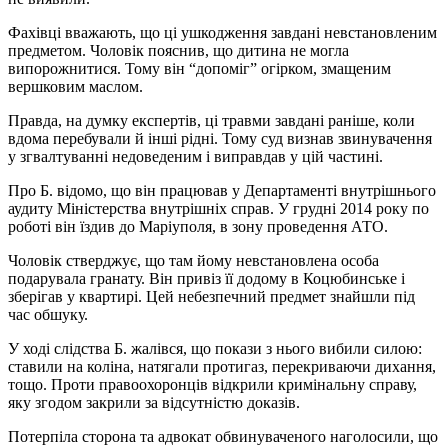
Фахівці вважають, що ці ушкодження завдані невстановленим
предметом. Чоловік пояснив, що дитина не могла
випорожнитися. Тому він “допоміг” огірком, змащеним
вершковим маслом.
Правда, на думку експертів, ці травми завдані раніше, коли
вдома перебували й інші рідні. Тому суд визнав звинувачення
у згвалтуванні недоведеним і виправдав у цій частині.
Про Б. відомо, що він працював у Департаменті внутрішнього
аудиту Міністерства внутрішніх справ. У грудні 2014 року по
роботі він їздив до Маріуполя, в зону проведення АТО.
Чоловік стверджує, що там йому невстановлена особа
подарувала гранату. Він привіз її додому в Коцюбинське і
зберігав у квартирі. Цей небезпечний предмет знайшли під
час обшуку.
У ході слідства Б. жалівся, що покази з нього вибили силою:
ставили на коліна, натягали протигаз, перекриваючи дихання,
тощо. Проти правоохоронців відкрили кримінальну справу,
яку згодом закрили за відсутністю доказів.
Потерпіла сторона та адвокат обвинуваченого наголосили, що