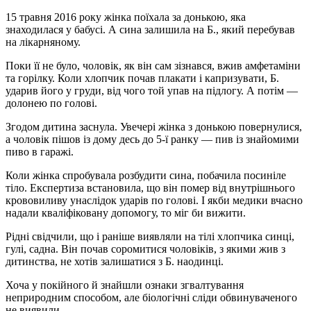
15 травня 2016 року жінка поїхала за донькою, яка
знаходилася у бабусі. А сина залишила на Б., який перебував
на лікарняному.
Поки її не було, чоловік, як він сам зізнався, вжив амфетаміни
та горілку. Коли хлопчик почав плакати і капризувати, Б.
ударив його у груди, від чого той упав на підлогу. А потім —
долонею по голові.
Згодом дитина заснула. Увечері жінка з донькою повернулися,
а чоловік пішов із дому десь до 5-ї ранку — пив із знайомими
пиво в гаражі.
Коли жінка спробувала розбудити сина, побачила посиніле
тіло. Експертиза встановила, що він помер від внутрішнього
крововиливу унаслідок ударів по голові. І якби медики вчасно
надали кваліфіковану допомогу, то міг би вижити.
Рідні свідчили, що і раніше виявляли на тілі хлопчика синці,
гулі, садна. Він почав соромитися чоловіків, з якими жив з
дитинства, не хотів залишатися з Б. наодинці.
Хоча у покійного й знайшли ознаки згвалтування
неприродним способом, але біологічні сліди обвинуваченого
не виявили.