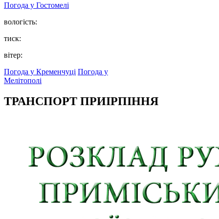
Погода у
Гостомелі
вологість:
тиск:
вітер:
Погода у Кременчуці
Погода у
Мелітополі
ТРАНСПОРТ ПРИІРПІННЯ