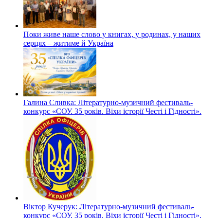
Поки живе наше слово у книгах, у родинах, у наших
серцях – житиме й Україна
Галина Сливка: Літературно-музичний фестиваль-
конкурс «СОУ. 35 років. Віхи історії Честі і Гідності».
Віктор Кучерук: Літературно-музичний фестиваль-
конкурс «СОУ. 35 років. Віхи історії Честі і Гідності».