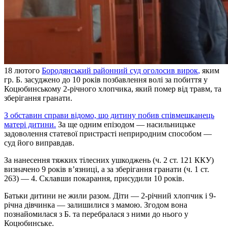
18 лютого
Бородянський районний суд оголосив вирок
,
яким
гр. Б. засуджено до 10 років позбавлення волі за побиття у
Коцюбинському 2-річного хлопчика, який помер від травм, та
зберігання гранати.
З обставин справи відомо, що дитину побив співмешканець
матері дитини
.
За ще одним епізодом — насильницьке
задоволення статевої пристрасті неприродним способом —
суд його виправдав.
За нанесення тяжких тілесних ушкоджень (ч. 2 ст. 121 ККУ)
визначено 9 років в’язниці, а за зберігання гранати (ч. 1 ст.
263) — 4. Склавши покарання, присудили 10 років.
Батьки дитини не жили разом. Діти — 2-річний хлопчик і 9-
річна дівчинка — залишилися з мамою. Згодом вона
познайомилася з Б. та перебралася з ними до нього у
Коцюбинське.