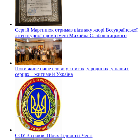
Сергій Мартинюк отримав відзнаку жюрі Всеукраїнської
літературної премії імені Михайла Слабошпицького
Поки живе наше слово у книгах, у родинах, у наших
серцях – житиме й Україна
СОУ. 35 років. Шлях Гідності і Честі