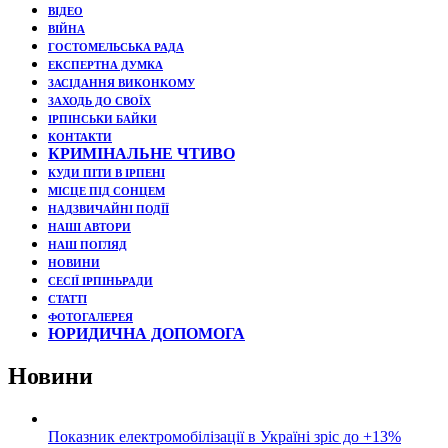
ВІДЕО
ВІЙНА
ГОСТОМЕЛЬСЬКА РАДА
ЕКСПЕРТНА ДУМКА
ЗАСІДАННЯ ВИКОНКОМУ
ЗАХОДЬ ДО СВОЇХ
ІРПІНСЬКИ БАЙКИ
КОНТАКТИ
КРИМІНАЛЬНЕ ЧТИВО
КУДИ ПІТИ В ІРПЕНІ
МІСЦЕ ПІД СОНЦЕМ
НАДЗВИЧАЙНІ ПОДЇЇ
НАШІ АВТОРИ
НАШ ПОГЛЯД
НОВИНИ
СЕСІЇ ІРПІНЬРАДИ
СТАТТІ
ФОТОГАЛЕРЕЯ
ЮРИДИЧНА ДОПОМОГА
Новини
Показник електромобілізації в Україні зріс до +13%