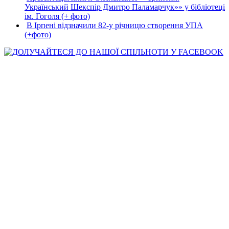
Український Шекспір Дмитро Паламарчук»» у бібліотеці
ім. Гоголя (+ фото)
В Ірпені відзначили 82-у річницю створення УПА
(+фото)