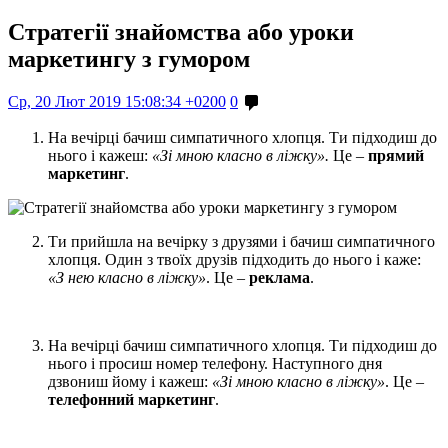
Стратегії знайомства або уроки
маркетингу з гумором
Ср, 20 Лют 2019 15:08:34 +0200
0
На вечірці бачиш симпатичного хлопця. Ти підходиш до
нього і кажеш:
«Зі мною класно в ліжку».
Це –
прямий
маркетинг
.
Ти прийшла на вечірку з друзями і бачиш симпатичного
хлопця. Один з твоїх друзів підходить до нього і каже:
«З нею класно в ліжку»
. Це –
реклама
.
На вечірці бачиш симпатичного хлопця. Ти підходиш до
нього і просиш номер телефону. Наступного дня
дзвониш йому і кажеш:
«Зі мною класно в ліжку»
. Це –
телефонний маркетинг
.