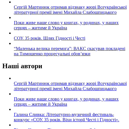
Сергій Мартинюк отримав відзнаку жюрі Всеукраїнської
літературної премії імені Михайла Слабошпицького
Поки живе наше слово у книгах, у родинах, у наших
серцях – житиме й Україна
СОУ. 35 років. Шлях Гідності і Честі
“Маленька велика перемога”: ВАКС скасував покладені
на Тимошенко процесуальні обов’язки
Наші автори
Сергій Мартинюк отримав відзнаку жюрі Всеукраїнської
літературної премії імені Михайла Слабошпицького
Поки живе наше слово у книгах, у родинах, у наших
серцях – житиме й Україна
Галина Сливка: Літературно-музичний фестиваль-
конкурс «СОУ. 35 років. Віхи історії Честі і Гідності».