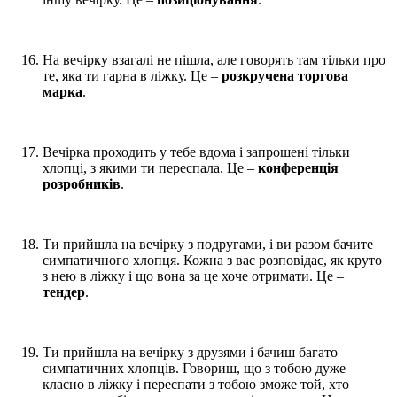
На вечірку взагалі не пішла, але говорять там тільки про
те, яка ти гарна в ліжку. Це –
розкручена торгова
марка
.
Вечірка проходить у тебе вдома і запрошені тільки
хлопці, з якими ти переспала. Це –
конференція
розробників
.
Ти прийшла на вечірку з подругами, і ви разом бачите
симпатичного хлопця. Кожна з вас розповідає, як круто
з нею в ліжку і що вона за це хоче отримати. Це –
тендер
.
Ти прийшла на вечірку з друзями і бачиш багато
симпатичних хлопців. Говориш, що з тобою дуже
класно в ліжку і переспати з тобою зможе той, хто