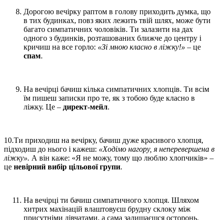
Дорогою вечірку раптом в голову приходить думка, що
в тих будинках, повз яких лежить твій шлях, може бути
багато симпатичних чоловіків. Ти залазити на дах
одного з будинків, розташованих ближче до центру і
кричиш на все горло:
«Зі мною класно в ліжку!»
– це
спам
.
На вечірці бачиш кілька симпатичних хлопців. Ти всім
їм пишеш записки про те, як з тобою буде класно в
ліжку. Це –
директ-мейл
.
10.Ти приходиш на вечірку, бачиш дуже красивого хлопця,
підходиш до нього і кажеш:
«Ходімо нагору, я неперевершена в
ліжку».
А він каже: «Я не можу, тому що люблю хлопчиків» –
це
невірний вибір цільової групи
.
На вечірці ти бачиш симпатичного хлопця. Шляхом
хитрих махінацій влаштовуєш брудну склоку між
присутніми дівчатами, а сама залишаєшся осторонь.