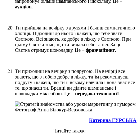
запропонує більше шампанського і шоколаду. Це –
аукціон
.
Ти прийшла на вечірку з друзями і бачиш симпатичного
хлопця. Підходиш до нього і кажеш, що тебе звати
Свєткою. Всі знають, як добре в ліжку з Свєткою. При
цьому Свєтка знає, що ти видала себе за неї. За це
Свєтка отримує шоколадку. Це –
франчайзинг
.
Ти приходиш на вечірку з подругою. На вечірці все
знають, що з тобою добре в ліжку, ти їм рекомендуєш
подругу і кажеш, що ти її всьому навчила і вона знає все
те, що знаєш ти. Вранці ви ділите шампанське і
шоколадки між собою. Це –
передача технології
.
Фотограф Анна Білокур-Верховська
Катерина ГУРСЬКА
Читайте також: