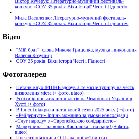
Віктор Кучерук: Літературно-музичний фестиваль-
конкурс «СОУ. 35 років. Віхи історії Честі і Гідності».
Мила Василенко: Літературно-музичний фестиваль-
конкурс «СОУ. 35 років. Віхи історії Честі і Гідності».
Відео
“Мій брат”, слова Микола Гриценка, музика і виконання
Валерія Козупиці
СОУ. 35 років. Віхи історії Честі і Гідності
Фотогалерея
Петанк-клуб ІРПІНЬ здобув 3-тє місце турніру на честь
визволення міста (+ фото, відео)
Успіхи ірпінських петанкістів на Чемпіонаті України в
Хусті (+ фото)
В Ірпені відкрили петанковий сезон 2025 року ( +фото)
«Рейдернути» Ірпінь можливо за умови консолідації
«Слуг народу» з «Європейською солідарністю»
Маркушина – на волю, Карплюка – на нари! (+ фото,
відео)
Презентація книги О.Плаксіної ««Триптих.