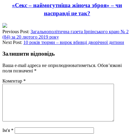
«Секс – наймогутніша жіноча зброя» – чи
насправді це так?
Previous Post:
Загальнополітична газета Ірпінського краю № 2
(84) за 20 лютого 2019 року
Next Post:
10 років тюрми – вирок вбивці дворічної дитини
Залишити відповідь
Ваша e-mail адреса не оприлюднюватиметься.
Обов’язкові
поля позначені
*
Коментар
*
Ім'я
*