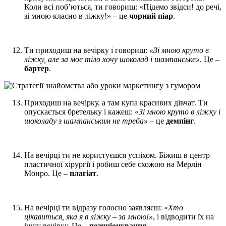
Коли всі поб’ються, ти говориш: «Підемо звідси! до речі,
зі мною класно в ліжку!» – це
чорний піар
.
Ти приходиш на вечірку і говориш:
«Зі мною круто в
ліжку, але за моє тіло хочу шоколад і шампанське»
. Це –
бартер
.
Приходиш на вечірку, а там купа красивих дівчат. Ти
опускається бретельку і кажеш: «
Зі мною круто в ліжку і
шоколаду з шампанським не треба»
– це
демпінг
.
На вечірці ти не користуєшся успіхом. Біжиш в центр
пластичної хірургії і робиш себе схожою на Мерлін
Монро. Це –
плагіат
.
На вечірці ти відразу голосно заявляєш: «
Хто
цікавиться, яка я в ліжку – за мною!»
, і відводити їх на
іншу вечірку. Це –
позиціонування
.