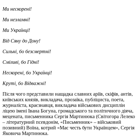
Ми нескорені!
Ми незламні!
Ми Українці!
Від Сяну до Дону!
Сильні, бо безсмертні!
Сміливі, бо Гідні!
Нескорені, бо Українці!
Круті, бо Відважні!
Після чого представили нащадка славних аріїв, скіфів, антів,
київських князів, викладача, прозаїка, публіциста, поета,
журналіста, краєзнавця, викладача військових дисциплін
ліцею імені Івана Богуна, громадського та політичного діяча,
мецената, письменника Сергія Мартинюка (Світогора Лелеко
– літературний псевдонім, «Письменник» – військовий
позивний) Воїна, котрий «Має честь бути Українцем», Сергія
Яковича Мартинюка.