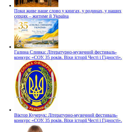
Поки живе наше слово у книгах, у родинах, у наших
серцях – житиме й Україна
Галина Сливка: Літературно-музичний фестиваль-
конкурс «СОУ. 35 років. Віхи історії Честі і Гідності».
Віктор Кучерук: Літературно-музичний фестиваль-
конкурс «СОУ. 35 років. Віхи історії Честі і Гідності».