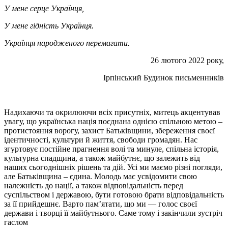
У мене серце Українця,
У мене гідність Українця.
Українця народженого перемагати.
26 лютого 2022 року,
Ірпінський Будинок письменників
Надихаючи та окрилюючи всіх присутніх, митець акцентував
увагу, що українська нація поєднана однією спільною метою –
протистояння ворогу, захист Батьківщини, збереження своєї
ідентичності, культури й життя, свободи громадян. Нас
згуртовує постійне прагнення волі та минуле, спільна історія,
культурна спадщина, а також майбутнє, що залежить від
наших сьогоднішніх рішень та дій. Усі ми маємо різні погляди,
але Батьківщина – єдина. Молодь має усвідомити свою
належність до нації, а також відповідальність перед
суспільством і державою, бути готовою брати відповідальність
за її прийдешнє. Варто пам’ятати, що ми — голос своєї
держави і творці її майбутнього. Саме тому і закінчили зустріч
гаслом