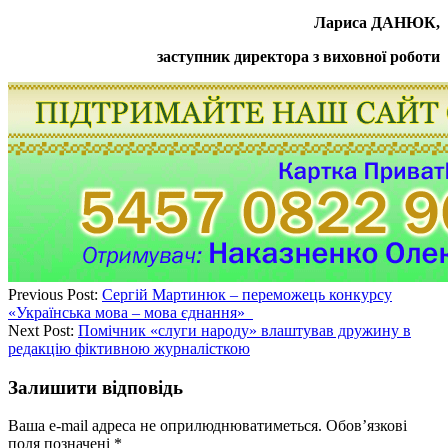
Лариса ДАНЮК,
заступник директора з виховної роботи
Previous Post:
Сергій Мартинюк – переможець конкурсу
«Українська мова – мова єднання»
Next Post:
Помічник «слуги народу» влаштував дружину в
редакцію фіктивною журналісткою
Залишити відповідь
Ваша e-mail адреса не оприлюднюватиметься.
Обов’язкові
поля позначені
*