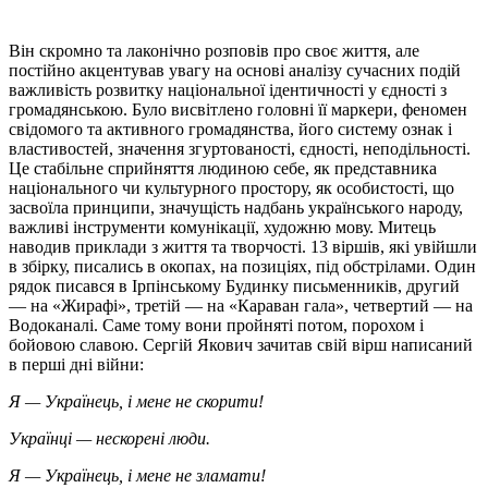
Він скромно та лаконічно розповів про своє життя, але
постійно акцентував увагу на основі аналізу сучасних подій
важливість розвитку національної ідентичності у єдності з
громадянською. Було висвітлено головні її маркери, феномен
свідомого та активного громадянства, його систему ознак і
властивостей, значення згуртованості, єдності, неподільності.
Це стабільне сприйняття людиною себе, як представника
національного чи культурного простору, як особистості, що
засвоїла принципи, значущість надбань українського народу,
важливі інструменти комунікації, художню мову. Митець
наводив приклади з життя та творчості. 13 віршів, які увійшли
в збірку, писались в окопах, на позиціях, під обстрілами. Один
рядок писався в Ірпінському Будинку письменників, другий
— на «Жирафі», третій — на «Караван гала», четвертий — на
Водоканалі. Саме тому вони пройняті потом, порохом і
бойовою славою. Сергій Якович зачитав свій вірш написаний
в перші дні війни:
Я — Українець, і мене не скорити!
Українці — нескорені люди.
Я — Українець, і мене не зламати!