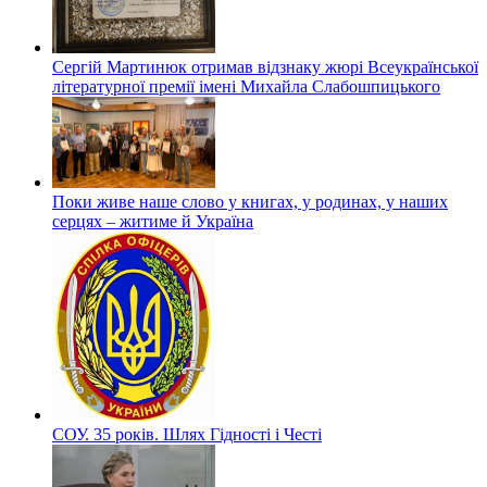
Сергій Мартинюк отримав відзнаку жюрі Всеукраїнської
літературної премії імені Михайла Слабошпицького
Поки живе наше слово у книгах, у родинах, у наших
серцях – житиме й Україна
СОУ. 35 років. Шлях Гідності і Честі