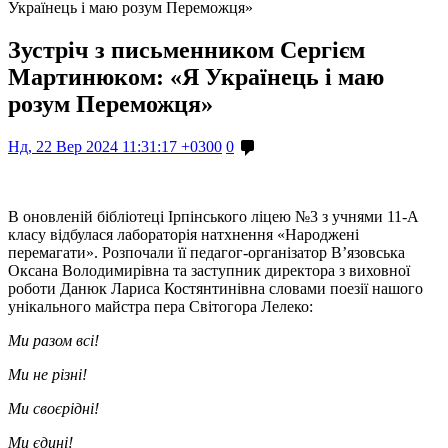
Українець і маю розум Переможця»
Зустріч з письменником Сергієм
Мартинюком: «Я Українець і маю
розум Переможця»
Нд, 22 Вер 2024 11:31:17 +0300
0
В оновленій бібліотеці Ірпінського ліцею №3 з учнями 11-А
класу відбулася лабораторія натхнення «Народжені
перемагати». Розпочали її педагог-організатор В’язовська
Оксана Володимирівна та заступник директора з виховної
роботи Данюк Лариса Костянтинівна словами поезії нашого
унікального майстра пера Світогора Лелеко:
Ми разом всі!
Ми не різні!
Ми своєрідні!
Ми єдині!