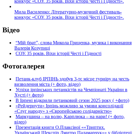
конкурс «СОУ. 35 років. Віхи історії Честі і Гідності».
Мила Василенко: Літературно-музичний фестиваль-
конкурс «СОУ. 35 років. Віхи історії Честі і Гідності».
Відео
“Мій брат”, слова Микола Гриценка, музика і виконання
Валерія Козупиці
СОУ. 35 років. Віхи історії Честі і Гідності
Фотогалерея
Петанк-клуб ІРПІНЬ здобув 3-тє місце турніру на честь
визволення міста (+ фото, відео)
Успіхи ірпінських петанкістів на Чемпіонаті України в
Хусті (+ фото)
В Ірпені відкрили петанковий сезон 2025 року ( +фото)
«Рейдернути» Ірпінь можливо за умови консолідації
«Слуг народу» з «Європейською солідарністю»
Маркушина – на волю, Карплюка – на нари! (+ фото,
відео)
Презентація книги О.Плаксіної ««Триптих.
Український Шекспір Дмитро Паламарчук»» у бібліотеці