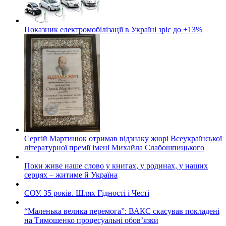
Показник електромобілізації в Україні зріс до +13%
Сергій Мартинюк отримав відзнаку жюрі Всеукраїнської
літературної премії імені Михайла Слабошпицького
Поки живе наше слово у книгах, у родинах, у наших
серцях – житиме й Україна
СОУ. 35 років. Шлях Гідності і Честі
“Маленька велика перемога”: ВАКС скасував покладені
на Тимошенко процесуальні обов’язки