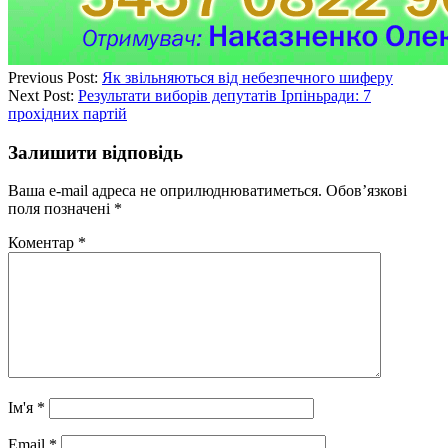
Previous Post:
Як звільняються від небезпечного шиферу
Next Post:
Результати виборів депутатів Ірпіньради: 7
прохідних партій
Залишити відповідь
Ваша e-mail адреса не оприлюднюватиметься.
Обов’язкові
поля позначені
*
Коментар
*
Ім'я
*
Email
*