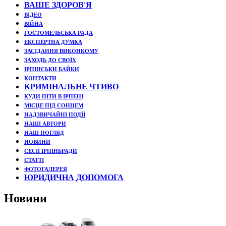
ВАШЕ ЗДОРОВ'Я
ВІДЕО
ВІЙНА
ГОСТОМЕЛЬСЬКА РАДА
ЕКСПЕРТНА ДУМКА
ЗАСІДАННЯ ВИКОНКОМУ
ЗАХОДЬ ДО СВОЇХ
ІРПІНСЬКИ БАЙКИ
КОНТАКТИ
КРИМІНАЛЬНЕ ЧТИВО
КУДИ ПІТИ В ІРПЕНІ
МІСЦЕ ПІД СОНЦЕМ
НАДЗВИЧАЙНІ ПОДЇЇ
НАШІ АВТОРИ
НАШ ПОГЛЯД
НОВИНИ
СЕСІЇ ІРПІНЬРАДИ
СТАТТІ
ФОТОГАЛЕРЕЯ
ЮРИДИЧНА ДОПОМОГА
Новини