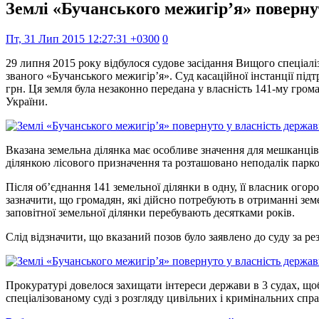
Землі «Бучанського межигір’я» поверну
Пт, 31 Лип 2015 12:27:31 +0300
0
29 липня 2015 року відбулося судове засідання Вищого спеціалі
званого «Бучанського межигір’я». Суд касаційної інстанції під
грн. Ця земля була незаконно передана у власність 141-му гр
України.
Вказана земельна ділянка має особливе значення для мешканців 
ділянкою лісового призначення та розташовано неподалік парко
Після об’єднання 141 земельної ділянки в одну, її власник ого
зазначити, що громадян, які дійсно потребують в отриманні земе
заповітної земельної ділянки перебувають десятками років.
Слід відзначити, що вказаний позов було заявлено до суду за р
Прокуратурі довелося захищати інтереси держави в 3 судах, що
спеціалізованому суді з розгляду цивільних і кримінальних спра