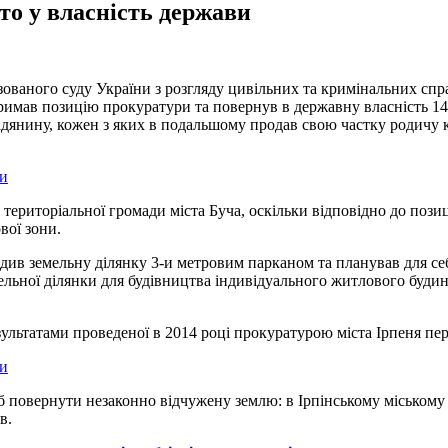
то у власність держави
зованого суду України з розгляду цивільних та кримінальних спр
тримав позицію прокуратури та повернув в державну власність 14 
омадянину, кожен з яких в подальшому продав свою частку родич
територіальної громади міста Буча, оскільки відповідно до пози
вої зони.
родив земельну ділянку 3-и метровим парканом та планував для с
льної ділянки для будівництва індивідуального житлового будинку
езультатами проведеної в 2014 році прокуратурою міста Ірпеня пер
б повернути незаконно відчужену землю: в Ірпінському міському 
в.