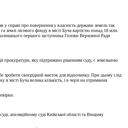
ав у справі про повернення у власність держави земель так
га землі лісового фонду в місті Буча вартістю понад 18 млн.
у колишнього першого заступника Голови Верховної Ради
ції прокуратури, яку підтримано рішенням суду, є земельною
ебе зробити своєрідний маєток для відпочинку. При цьому слід
 в місті Буча велика кількість, і в черзі на отримання
евірки.
суді, апеляційному суді Київської області та Вищому