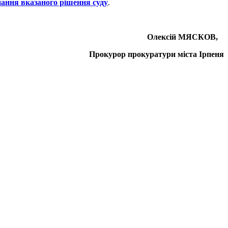
нання вказаного рішення суду
.
Олексій МЯСКОВ,
Прокурор прокуратури міста Ірпеня