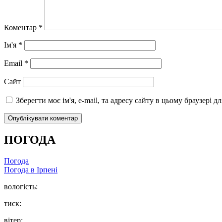
Коментар
*
Ім'я
*
Email
*
Сайт
Зберегти моє ім'я, e-mail, та адресу сайту в цьому браузері 
ПОГОДА
Погода
Погода в
Ірпені
вологість:
тиск:
вітер: