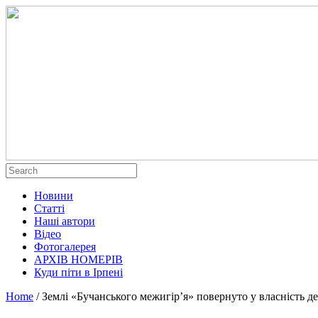
Новини
Статті
Наші автори
Відео
Фотогалерея
АРХІВ НОМЕРІВ
Куди піти в Ірпені
Home
/
Землі «Бучанського межигір’я» повернуто у власність д