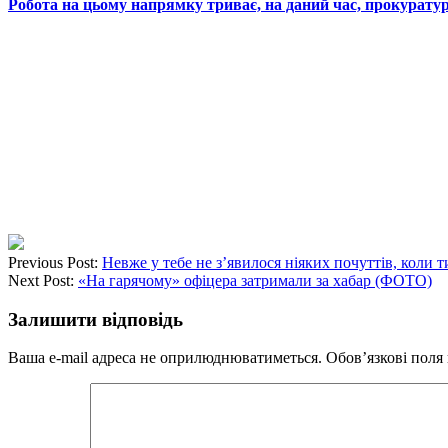
Робота на цьому напрямку триває, на даний час, прокуратур
Previous Post:
Невже у тебе не з’явилося ніяких почуттів, коли т
Next Post:
«На гарячому» офіцера затримали за хабар (ФОТО)
Залишити відповідь
Ваша e-mail адреса не оприлюднюватиметься.
Обов’язкові поля