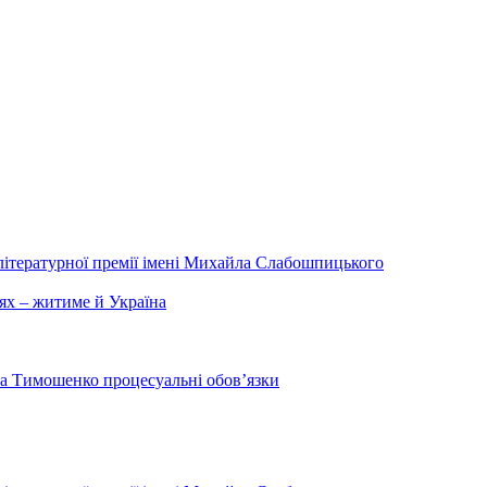
літературної премії імені Михайла Слабошпицького
ях – житиме й Україна
на Тимошенко процесуальні обов’язки