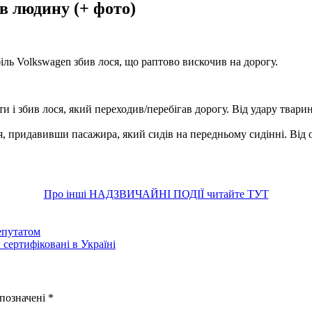
в людину (+ фото)
іль Volkswagen збив лося, що раптово вискочив на дорогу.
і збив лося, який переходив/перебігав дорогу. Від удару тварина
я, придавивши пасажира, який сидів на передньому сидінні. Від о
Про інші НАДЗВИЧАЙНІ ПОДІЇ читайте ТУТ
епутатом
 сертифіковані в Україні
 позначені
*