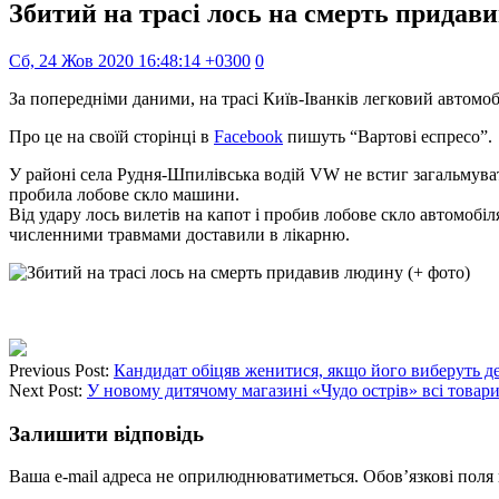
Збитий на трасі лось на смерть придави
Сб, 24 Жов 2020 16:48:14 +0300
0
За попередніми даними, на трасі Київ-Іванків легковий автомоб
Про це на своїй сторінці в
Facebook
пишуть “Вартові еспресо”.
У районі села Рудня-Шпилівська водій VW не встиг загальмувати 
пробила лобове скло машини.
Від удару лось вилетів на капот і пробив лобове скло автомобіл
численними травмами доставили в лікарню.
Previous Post:
Кандидат обіцяв женитися, якщо його виберуть д
Next Post:
У новому дитячому магазині «Чудо острів» всі товари
Залишити відповідь
Ваша e-mail адреса не оприлюднюватиметься.
Обов’язкові поля