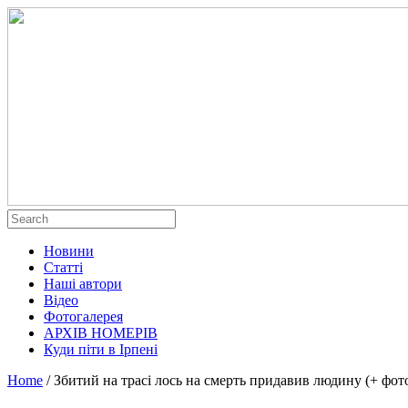
Новини
Статті
Наші автори
Відео
Фотогалерея
АРХІВ НОМЕРІВ
Куди піти в Ірпені
Home
/
Збитий на трасі лось на смерть придавив людину (+ фот