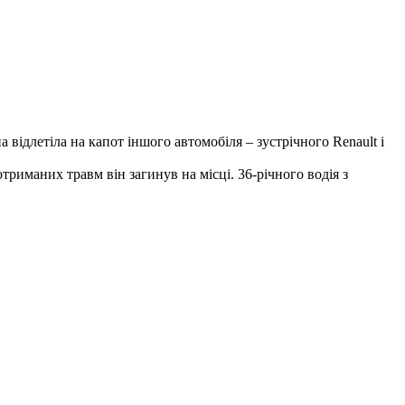
 відлетіла на капот іншого автомобіля – зустрічного Renault і
триманих травм він загинув на місці. 36-річного водія з