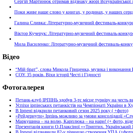
Сергій Мартинюк отримав відзнаку жюрі Всеукраїнської 
Поки живе наше слово у книгах, у родинах, у наших серц
Галина Сливка: Літературно-музичний фестиваль-конкурс «С
Віктор Кучерук: Літературно-музичний фестиваль-конкурс «
Мила Василенко: Літературно-музичний фестиваль-конкурс «
Відео
“Мій брат”, слова Микола Гриценка, музика і виконання 
СОУ. 35 років. Віхи історії Честі і Гідності
Фотогалерея
Петанк-клуб ІРПІНЬ здобув 3-тє місце турніру на честь ви
Успіхи ірпінських петанкістів на Чемпіонаті України в Ху
В Ірпені відкрили петанковий сезон 2025 року ( +фото)
«Рейдернути» Ірпінь можливо за умови консолідації «Сл
Маркушина – на волю, Карплюка – на нари! (+ фото, віде
Презентація книги О.Плаксіної ««Триптих. Український Ш
В Ірпені відзначили 82-у річницю створення УПА (+фото