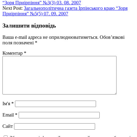
“Зоря Приірпіння” №3(3) 03. 08. 2007
Next Post:
Загальнополітична газета Ірпінського краю “Зоря
Приірпіння” №5(5) 07. 09. 2007
Залишити відповідь
Ваша e-mail адреса не оприлюднюватиметься.
Обов’язкові
поля позначені
*
Коментар
*
Ім'я
*
Email
*
Сайт