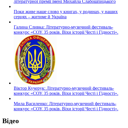
літературної премії імені Михайла Слабошпицького
Поки живе наше слово у книгах, у родинах, у наших
серцях – житиме й Україна
Галина Сливка: Літературно-музичний фестиваль-
конкурс «СОУ. 35 років. Віхи історії Честі і Гідності».
Віктор Кучерук: Літературно-музичний фестиваль-
конкурс «СОУ. 35 років. Віхи історії Честі і Гідності».
Мила Василенко: Літературно-музичний фестиваль-
конкурс «СОУ. 35 років. Віхи історії Честі і Гідності».
Відео