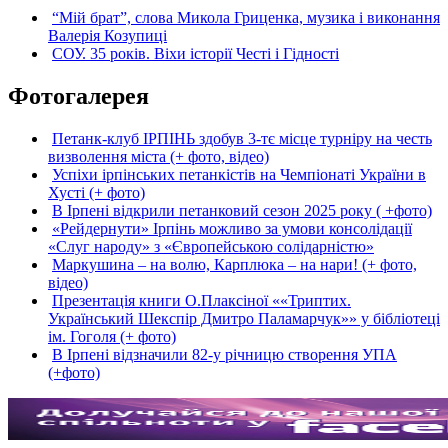
“Мій брат”, слова Микола Гриценка, музика і виконання
Валерія Козупиці
СОУ. 35 років. Віхи історії Честі і Гідності
Фотогалерея
Петанк-клуб ІРПІНЬ здобув 3-тє місце турніру на честь
визволення міста (+ фото, відео)
Успіхи ірпінських петанкістів на Чемпіонаті України в
Хусті (+ фото)
В Ірпені відкрили петанковий сезон 2025 року ( +фото)
«Рейдернути» Ірпінь можливо за умови консолідації
«Слуг народу» з «Європейською солідарністю»
Маркушина – на волю, Карплюка – на нари! (+ фото,
відео)
Презентація книги О.Плаксіної ««Триптих.
Український Шекспір Дмитро Паламарчук»» у бібліотеці
ім. Гоголя (+ фото)
В Ірпені відзначили 82-у річницю створення УПА
(+фото)