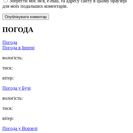
Зберегти моє ім'я, e-mail, та адресу сайту в цьому браузері
для моїх подальших коментарів.
ПОГОДА
Погода
Погода в
Ірпені
вологість:
тиск:
вітер:
Погода у
Бучі
вологість:
тиск:
вітер:
Погода у
Ворзелі