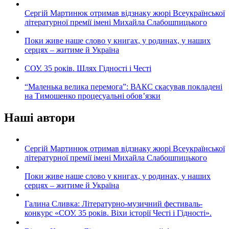
Сергій Мартинюк отримав відзнаку жюрі Всеукраїнської
літературної премії імені Михайла Слабошпицького
Поки живе наше слово у книгах, у родинах, у наших
серцях – житиме й Україна
СОУ. 35 років. Шлях Гідності і Честі
“Маленька велика перемога”: ВАКС скасував покладені
на Тимошенко процесуальні обов’язки
Наші автори
Сергій Мартинюк отримав відзнаку жюрі Всеукраїнської
літературної премії імені Михайла Слабошпицького
Поки живе наше слово у книгах, у родинах, у наших
серцях – житиме й Україна
Галина Сливка: Літературно-музичний фестиваль-
конкурс «СОУ. 35 років. Віхи історії Честі і Гідності».