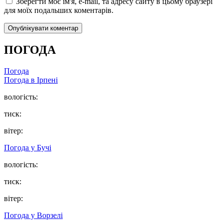
Зберегти моє ім'я, e-mail, та адресу сайту в цьому браузері
для моїх подальших коментарів.
ПОГОДА
Погода
Погода в
Ірпені
вологість:
тиск:
вітер:
Погода у
Бучі
вологість:
тиск:
вітер:
Погода у
Ворзелі