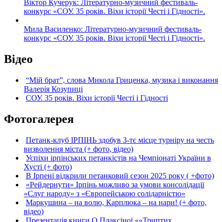
Віктор Кучерук: Літературно-музичний фестиваль-
конкурс «СОУ. 35 років. Віхи історії Честі і Гідності».
Мила Василенко: Літературно-музичний фестиваль-
конкурс «СОУ. 35 років. Віхи історії Честі і Гідності».
Відео
“Мій брат”, слова Микола Гриценка, музика і виконання
Валерія Козупиці
СОУ. 35 років. Віхи історії Честі і Гідності
Фотогалерея
Петанк-клуб ІРПІНЬ здобув 3-тє місце турніру на честь
визволення міста (+ фото, відео)
Успіхи ірпінських петанкістів на Чемпіонаті України в
Хусті (+ фото)
В Ірпені відкрили петанковий сезон 2025 року ( +фото)
«Рейдернути» Ірпінь можливо за умови консолідації
«Слуг народу» з «Європейською солідарністю»
Маркушина – на волю, Карплюка – на нари! (+ фото,
відео)
Презентація книги О.Плаксіної ««Триптих.