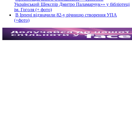
Український Шекспір Дмитро Паламарчук»» у бібліотеці
ім. Гоголя (+ фото)
В Ірпені відзначили 82-у річницю створення УПА
(+фото)