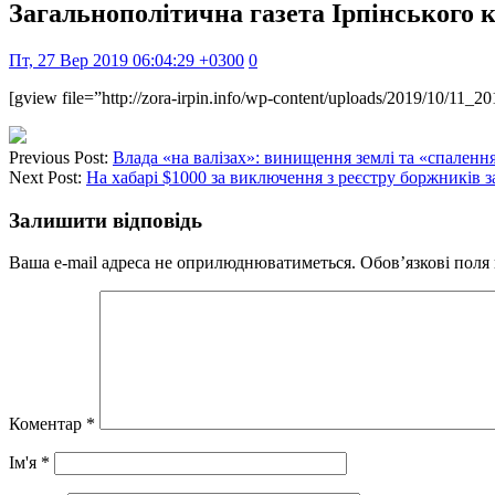
Загальнополітична газета Ірпінського к
Пт, 27 Вер 2019 06:04:29 +0300
0
[gview file=”http://zora-irpin.info/wp-content/uploads/2019/10/11_
Previous Post:
Влада «на валізах»: винищення землі та «спаленн
Next Post:
На хабарі $1000 за виключення з реєстру боржників 
Залишити відповідь
Ваша e-mail адреса не оприлюднюватиметься.
Обов’язкові поля
Коментар
*
Ім'я
*