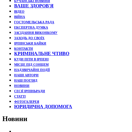
БУЧАНСЬКІ НОВИНИ
ВАШЕ ЗДОРОВ'Я
ВІДЕО
ВІЙНА
ГОСТОМЕЛЬСЬКА РАДА
ЕКСПЕРТНА ДУМКА
ЗАСІДАННЯ ВИКОНКОМУ
ЗАХОДЬ ДО СВОЇХ
ІРПІНСЬКИ БАЙКИ
КОНТАКТИ
КРИМІНАЛЬНЕ ЧТИВО
КУДИ ПІТИ В ІРПЕНІ
МІСЦЕ ПІД СОНЦЕМ
НАДЗВИЧАЙНІ ПОДЇЇ
НАШІ АВТОРИ
НАШ ПОГЛЯД
НОВИНИ
СЕСІЇ ІРПІНЬРАДИ
СТАТТІ
ФОТОГАЛЕРЕЯ
ЮРИДИЧНА ДОПОМОГА
Новини