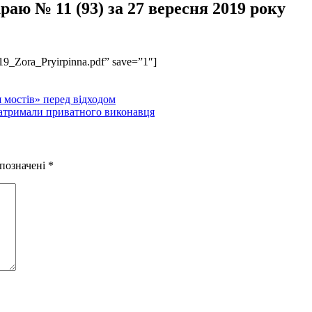
раю № 11 (93) за 27 вересня 2019 року
2019_Zora_Pryirpinna.pdf” save=”1″]
я мостів» перед відходом
затримали приватного виконавця
 позначені
*