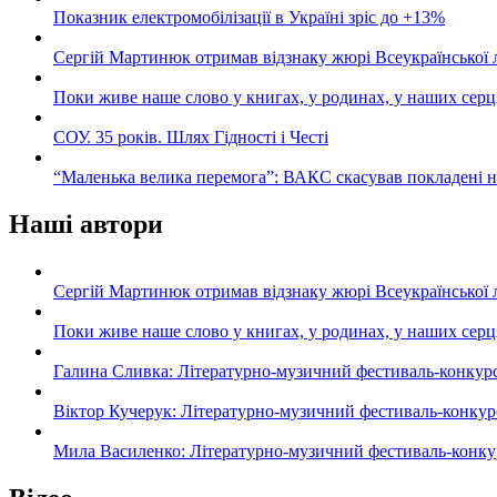
Показник електромобілізації в Україні зріс до +13%
Сергій Мартинюк отримав відзнаку жюрі Всеукраїнської 
Поки живе наше слово у книгах, у родинах, у наших серц
СОУ. 35 років. Шлях Гідності і Честі
“Маленька велика перемога”: ВАКС скасував покладені 
Наші автори
Сергій Мартинюк отримав відзнаку жюрі Всеукраїнської 
Поки живе наше слово у книгах, у родинах, у наших серц
Галина Сливка: Літературно-музичний фестиваль-конкурс «С
Віктор Кучерук: Літературно-музичний фестиваль-конкурс «
Мила Василенко: Літературно-музичний фестиваль-конкурс «