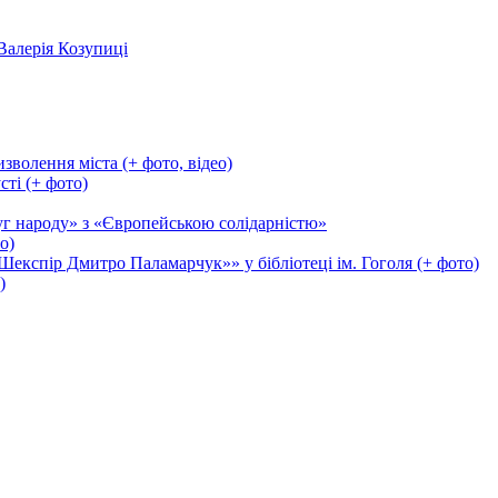
Валерія Козупиці
зволення міста (+ фото, відео)
сті (+ фото)
уг народу» з «Європейською солідарністю»
о)
експір Дмитро Паламарчук»» у бібліотеці ім. Гоголя (+ фото)
)