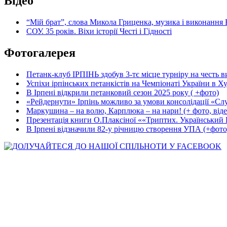
Відео
“Мій брат”, слова Микола Гриценка, музика і виконання 
СОУ. 35 років. Віхи історії Честі і Гідності
Фотогалерея
Петанк-клуб ІРПІНЬ здобув 3-тє місце турніру на честь ви
Успіхи ірпінських петанкістів на Чемпіонаті України в Ху
В Ірпені відкрили петанковий сезон 2025 року ( +фото)
«Рейдернути» Ірпінь можливо за умови консолідації «Сл
Маркушина – на волю, Карплюка – на нари! (+ фото, віде
Презентація книги О.Плаксіної ««Триптих. Український Ш
В Ірпені відзначили 82-у річницю створення УПА (+фото