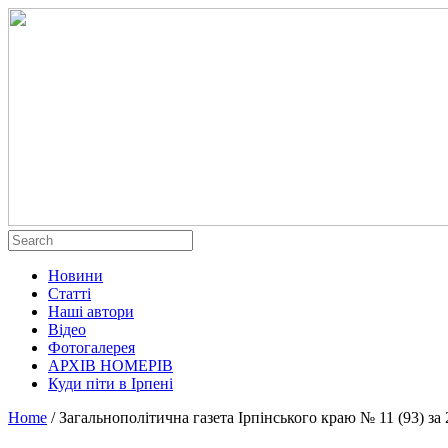
Новини
Статті
Наші автори
Відео
Фотогалерея
АРХІВ НОМЕРІВ
Куди піти в Ірпені
Home
/
Загальнополітична газета Ірпінського краю № 11 (93) за