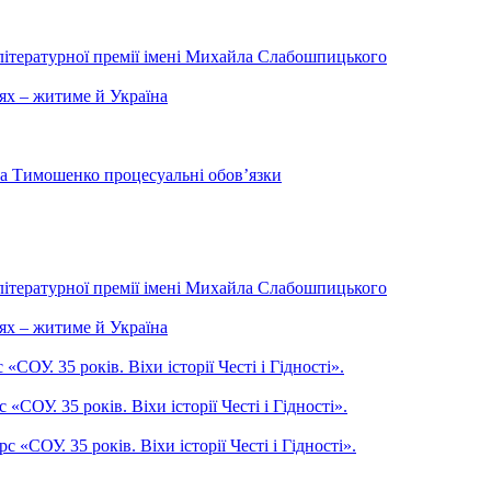
літературної премії імені Михайла Слабошпицького
ях – житиме й Україна
на Тимошенко процесуальні обов’язки
літературної премії імені Михайла Слабошпицького
ях – житиме й Україна
ОУ. 35 років. Віхи історії Честі і Гідності».
СОУ. 35 років. Віхи історії Честі і Гідності».
СОУ. 35 років. Віхи історії Честі і Гідності».