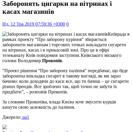
Заборонять цигарки на вітринах і
касах магазинів
Нд, 12 Тра 2019 07:59:36 +0300
0
Київрада в
рамках проекту “Про заборону куріння” збирається
заборонити магазинам і торгових точках викладати сигарети
на вітринах, касах і в прикасовій зоні. Про це в ефірі
телеканалу Київ повідомив заступник Київського міського
голови Володимир
Прокопів
.
“Проект рішення “Про заборону паління” передбачає, що буде
заборонена викладка сигарет в такому вигляді, як ми зараз
бачимо: коли доходячи до каси все, що ти бачиш – це сигарети
різних брендів. Все зроблено так, щоб точно не забути їх
придбати”, – розповів Прокопів.
За словами Прокопіва, влада Києва хоче змусити курців
кинути свою залежність до паління.
Джерело:
ua1