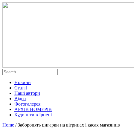
Новини
Статті
Наші автори
Відео
Фотогалерея
АРХІВ НОМЕРІВ
Куди піти в Ірпені
Home
/
Заборонять цигарки на вітринах і касах магазинів