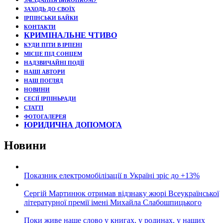
ЗАСІДАННЯ ВИКОНКОМУ
ЗАХОДЬ ДО СВОЇХ
ІРПІНСЬКИ БАЙКИ
КОНТАКТИ
КРИМІНАЛЬНЕ ЧТИВО
КУДИ ПІТИ В ІРПЕНІ
МІСЦЕ ПІД СОНЦЕМ
НАДЗВИЧАЙНІ ПОДЇЇ
НАШІ АВТОРИ
НАШ ПОГЛЯД
НОВИНИ
СЕСІЇ ІРПІНЬРАДИ
СТАТТІ
ФОТОГАЛЕРЕЯ
ЮРИДИЧНА ДОПОМОГА
Новини
Показник електромобілізації в Україні зріс до +13%
Сергій Мартинюк отримав відзнаку жюрі Всеукраїнської
літературної премії імені Михайла Слабошпицького
Поки живе наше слово у книгах, у родинах, у наших