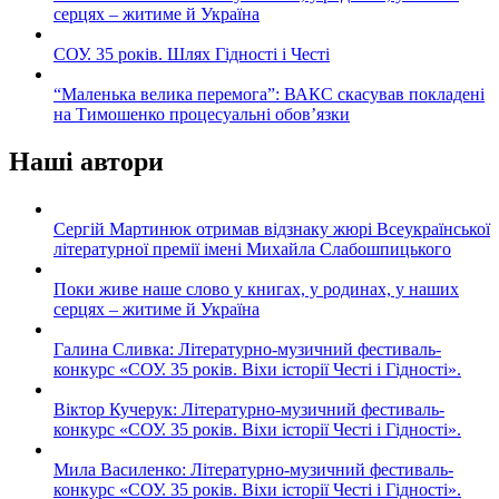
серцях – житиме й Україна
СОУ. 35 років. Шлях Гідності і Честі
“Маленька велика перемога”: ВАКС скасував покладені
на Тимошенко процесуальні обов’язки
Наші автори
Сергій Мартинюк отримав відзнаку жюрі Всеукраїнської
літературної премії імені Михайла Слабошпицького
Поки живе наше слово у книгах, у родинах, у наших
серцях – житиме й Україна
Галина Сливка: Літературно-музичний фестиваль-
конкурс «СОУ. 35 років. Віхи історії Честі і Гідності».
Віктор Кучерук: Літературно-музичний фестиваль-
конкурс «СОУ. 35 років. Віхи історії Честі і Гідності».
Мила Василенко: Літературно-музичний фестиваль-
конкурс «СОУ. 35 років. Віхи історії Честі і Гідності».