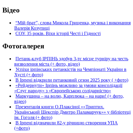
Відео
“Мій брат”, слова Микола Гриценка, музика і виконання
Валерія Козупиці
СОУ. 35 років. Віхи історії Честі і Гідності
Фотогалерея
Петанк-клуб ІРПІНЬ здобув 3-тє місце турніру на честь
визволення міста (+ фото, відео)
Успіхи ірпінських петанкістів на Чемпіонаті України в
Хусті (+ фото)
В Ірпені відкрили петанковий сезон 2025 року ( +фото)
«Рейдернути» Ірпінь можливо за умови консолідації
«Слуг народу» з «Європейською солідарністю»
Маркушина – на волю, Карплюка – на нари! (+ фото,
відео)
Презентація книги О.Плаксіної ««Триптих.
Український Шекспір Дмитро Паламарчук»» у бібліотеці
ім. Гоголя (+ фото)
В Ірпені відзначили 82-у річницю створення УПА
(+фото)