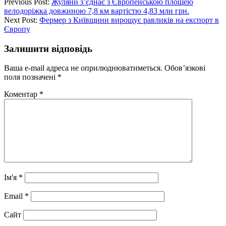
Previous Post:
Жуляни з’єднає з Європейською площею
велодоріжка довжиною 7,8 км вартістю 4,83 млн грн.
Next Post:
Фермер з Київщини вирощує равликів на експорт в
Європу
Залишити відповідь
Ваша e-mail адреса не оприлюднюватиметься.
Обов’язкові
поля позначені
*
Коментар
*
Ім'я
*
Email
*
Сайт