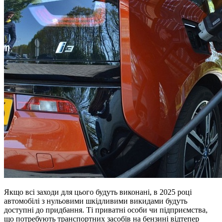
Якщо всі заходи для цього будуть виконані, в 2025 році
автомобілі з нульовими шкідливими викидами будуть
доступні до придбання. Ті приватні особи чи підприємства,
що потребують транспортних засобів на бензині відтепер