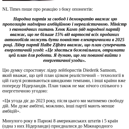
NL Times пише про реакцію з боку опонентів:
Народна партія за свобод і демократію вважає цю
пропозицію надмірно амбіційною і нереалістичною. Міністр
з економічних питань Хенк Камп (від народної партії)
вважає, що не більше 15% від вартості всіх проданих
автомобілів можуть бути повністю електричними в 2025
році. Лідер партії Halbe Zijlstra вважає, що план суперечить
енергетичній угоді: «Це здається божевільним, отримати
цей план для роботи. Я думаю, що ми повинні вийти з
енергетичної угоди».
Цю думку спростовує лідер лейбористів Diederik Samsom,
який вважає, що цей план цілком реалістичний – технології в
цій галузі розвиваються швидкими темпами, і інші країни вже
попереду Нідерландів. План також не має нічого спільного з
енергетичною угодою:
«Ця угода діє до 2023 року, після цього ми матимемо свободу
дій. Ми дуже амбітні, можливо, інші партії мають менше
амбіцій».
Минулого року в Парижі 8 американських штатів і 5 країн
(одна з них Нідерланди) приєдналися до Міжнародного