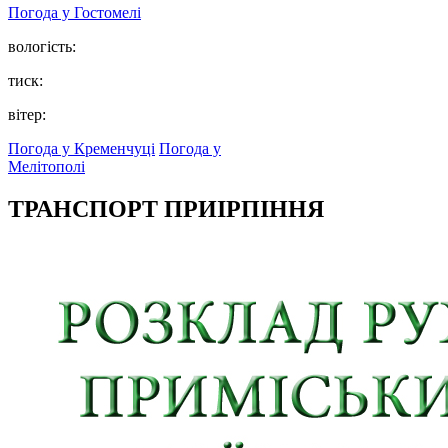
Погода у
Гостомелі
вологість:
тиск:
вітер:
Погода у Кременчуці
Погода у
Мелітополі
ТРАНСПОРТ ПРИІРПІННЯ