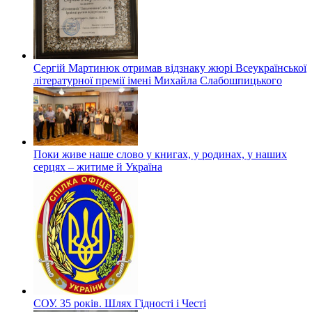
Сергій Мартинюк отримав відзнаку жюрі Всеукраїнської
літературної премії імені Михайла Слабошпицького
Поки живе наше слово у книгах, у родинах, у наших
серцях – житиме й Україна
СОУ. 35 років. Шлях Гідності і Честі