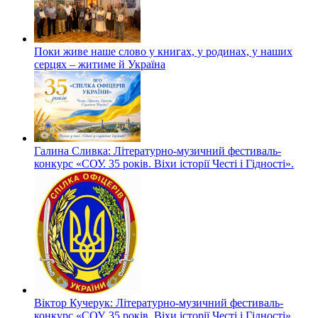
Поки живе наше слово у книгах, у родинах, у наших
серцях – житиме й Україна
Галина Сливка: Літературно-музичний фестиваль-
конкурс «СОУ. 35 років. Віхи історії Честі і Гідності».
Віктор Кучерук: Літературно-музичний фестиваль-
конкурс «СОУ. 35 років. Віхи історії Честі і Гідності».