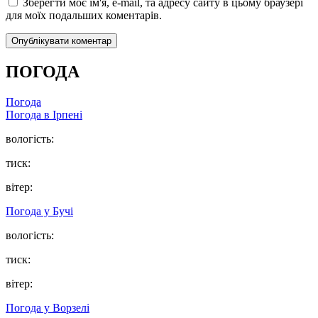
Зберегти моє ім'я, e-mail, та адресу сайту в цьому браузері
для моїх подальших коментарів.
ПОГОДА
Погода
Погода в
Ірпені
вологість:
тиск:
вітер:
Погода у
Бучі
вологість:
тиск:
вітер:
Погода у
Ворзелі