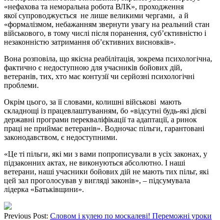
«нефахова та неморальна робота ВЛК», проходження
якої супроводжується не лише великими чергами, а й
«формалізмом, небажанням звернути увагу на реальний стан
військового, в тому числі після поранення, суб’єктивністю і
незаконністю затримання об’єктивних висновків».
Вона розповіла, що якісна реабілітація, зокрема психологічна,
фактично є недоступною для учасників бойових дій,
ветеранів, тих, хто має контузії чи серйозні психологічні
проблеми.
Окрім цього, за її словами, колишні військові мають
складнощі із працевлаштуванням, бо «відсутні будь-які дієві
державні програми перекваліфікації та адаптації, а ринок
праці не приймає ветеранів». Водночас пільги, гарантовані
законодавством, є недоступними.
«Це ті пільги, які ми з вами попрописували в усіх законах, у
підзаконних актах, не виконуються абсолютно. І наші
ветерани, наші учасники бойових дій не мають тих пільг, які
цей зал проголосував у вигляді законів», – підсумувала
лідерка «Батьківщини».
Previous Post:
Словом і кулею по москалеві! Переможні уроки