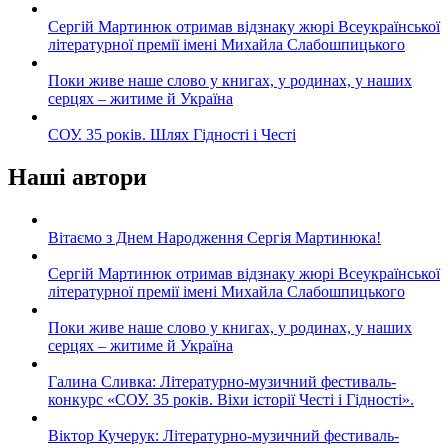
Сергій Мартинюк отримав відзнаку жюрі Всеукраїнської
літературної премії імені Михайла Слабошпицького
Поки живе наше слово у книгах, у родинах, у наших
серцях – житиме й Україна
СОУ. 35 років. Шлях Гідності і Честі
Наші автори
Вітаємо з Днем Народження Сергія Мартинюка!
Сергій Мартинюк отримав відзнаку жюрі Всеукраїнської
літературної премії імені Михайла Слабошпицького
Поки живе наше слово у книгах, у родинах, у наших
серцях – житиме й Україна
Галина Сливка: Літературно-музичний фестиваль-
конкурс «СОУ. 35 років. Віхи історії Честі і Гідності».
Віктор Кучерук: Літературно-музичний фестиваль-