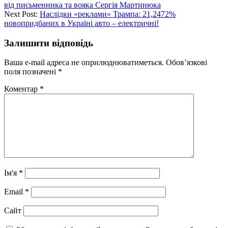
від письменника та вояка Сергія Мартинюка
Next Post:
Наслідки «реклами» Трампа: 21,2472%
новопридбаних в Україні авто – електричні!
Залишити відповідь
Ваша e-mail адреса не оприлюднюватиметься.
Обов’язкові
поля позначені
*
Коментар
*
Ім'я
*
Email
*
Сайт