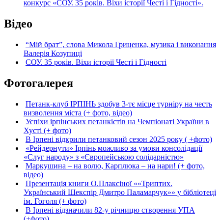
конкурс «СОУ. 35 років. Віхи історії Честі і Гідності».
Відео
“Мій брат”, слова Микола Гриценка, музика і виконання
Валерія Козупиці
СОУ. 35 років. Віхи історії Честі і Гідності
Фотогалерея
Петанк-клуб ІРПІНЬ здобув 3-тє місце турніру на честь
визволення міста (+ фото, відео)
Успіхи ірпінських петанкістів на Чемпіонаті України в
Хусті (+ фото)
В Ірпені відкрили петанковий сезон 2025 року ( +фото)
«Рейдернути» Ірпінь можливо за умови консолідації
«Слуг народу» з «Європейською солідарністю»
Маркушина – на волю, Карплюка – на нари! (+ фото,
відео)
Презентація книги О.Плаксіної ««Триптих.
Український Шекспір Дмитро Паламарчук»» у бібліотеці
ім. Гоголя (+ фото)
В Ірпені відзначили 82-у річницю створення УПА
(+фото)