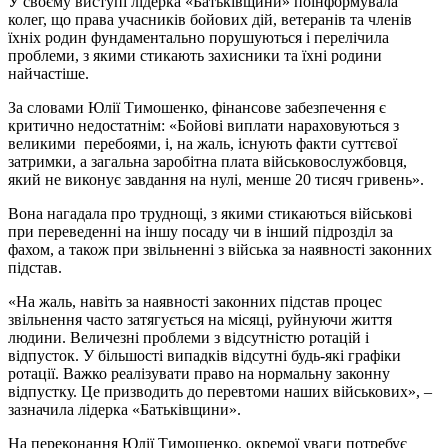
У своєму виступі лідерка «Батьківщини» поінформувала
колег, що права учасників бойових дій, ветеранів та членів
їхніх родин фундаментально порушуються і перелічила
проблеми, з якими стикають захисники та їхні родини
найчастіше.
За словами Юлії Тимошенко, фінансове забезпечення є
критично недостатнім: «Бойові виплати нараховуються з
великими перебоями, і, на жаль, існують факти суттєвої
затримки, а загальна заробітна плата військовослужбовця,
який не виконує завдання на нулі, менше 20 тисяч гривень».
Вона нагадала про труднощі, з якими стикаються військові
при переведенні на іншу посаду чи в інший підрозділ за
фахом, а також при звільненні з війська за наявності законних
підстав.
«На жаль, навіть за наявності законних підстав процес
звільнення часто затягується на місяці, руйнуючи життя
людини. Величезні проблеми з відсутністю ротацій і
відпусток. У більшості випадків відсутні будь-які графіки
ротації. Важко реалізувати право на нормальну законну
відпустку. Це призводить до перевтоми наших військових», –
зазначила лідерка «Батьківщини».
На переконання Юлії Тимошенко, окремої уваги потребує