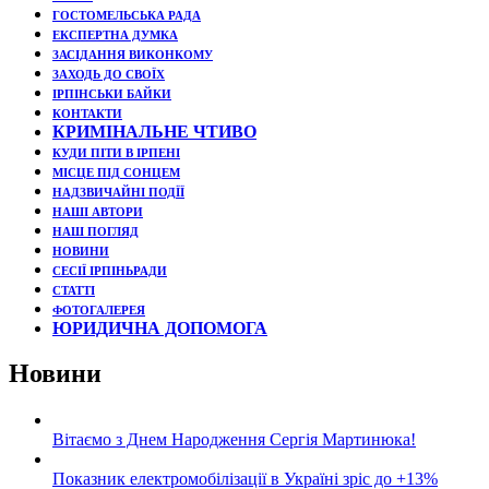
ГОСТОМЕЛЬСЬКА РАДА
ЕКСПЕРТНА ДУМКА
ЗАСІДАННЯ ВИКОНКОМУ
ЗАХОДЬ ДО СВОЇХ
ІРПІНСЬКИ БАЙКИ
КОНТАКТИ
КРИМІНАЛЬНЕ ЧТИВО
КУДИ ПІТИ В ІРПЕНІ
МІСЦЕ ПІД СОНЦЕМ
НАДЗВИЧАЙНІ ПОДЇЇ
НАШІ АВТОРИ
НАШ ПОГЛЯД
НОВИНИ
СЕСІЇ ІРПІНЬРАДИ
СТАТТІ
ФОТОГАЛЕРЕЯ
ЮРИДИЧНА ДОПОМОГА
Новини
Вітаємо з Днем Народження Сергія Мартинюка!
Показник електромобілізації в Україні зріс до +13%