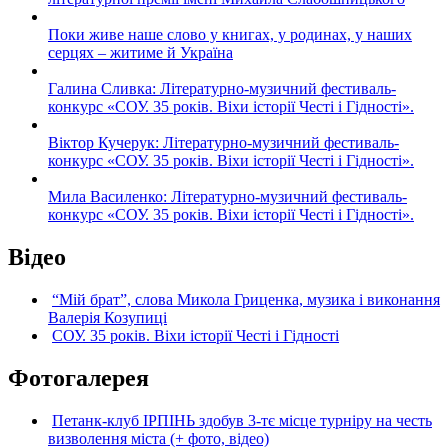
Поки живе наше слово у книгах, у родинах, у наших
серцях – житиме й Україна
Галина Сливка: Літературно-музичний фестиваль-
конкурс «СОУ. 35 років. Віхи історії Честі і Гідності».
Віктор Кучерук: Літературно-музичний фестиваль-
конкурс «СОУ. 35 років. Віхи історії Честі і Гідності».
Мила Василенко: Літературно-музичний фестиваль-
конкурс «СОУ. 35 років. Віхи історії Честі і Гідності».
Відео
“Мій брат”, слова Микола Гриценка, музика і виконання
Валерія Козупиці
СОУ. 35 років. Віхи історії Честі і Гідності
Фотогалерея
Петанк-клуб ІРПІНЬ здобув 3-тє місце турніру на честь
визволення міста (+ фото, відео)