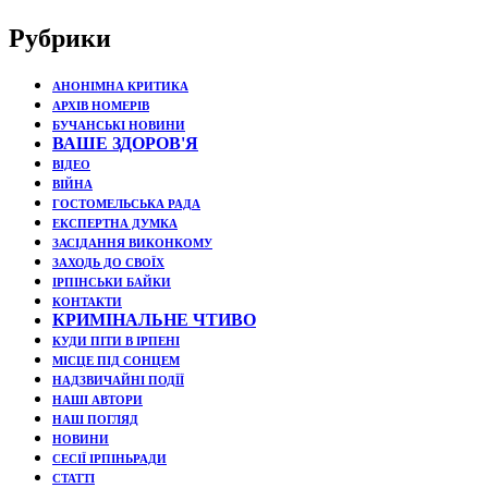
Рубрики
АНОНІМНА КРИТИКА
АРХІВ НОМЕРІВ
БУЧАНСЬКІ НОВИНИ
ВАШЕ ЗДОРОВ'Я
ВІДЕО
ВІЙНА
ГОСТОМЕЛЬСЬКА РАДА
ЕКСПЕРТНА ДУМКА
ЗАСІДАННЯ ВИКОНКОМУ
ЗАХОДЬ ДО СВОЇХ
ІРПІНСЬКИ БАЙКИ
КОНТАКТИ
КРИМІНАЛЬНЕ ЧТИВО
КУДИ ПІТИ В ІРПЕНІ
МІСЦЕ ПІД СОНЦЕМ
НАДЗВИЧАЙНІ ПОДЇЇ
НАШІ АВТОРИ
НАШ ПОГЛЯД
НОВИНИ
СЕСІЇ ІРПІНЬРАДИ
СТАТТІ