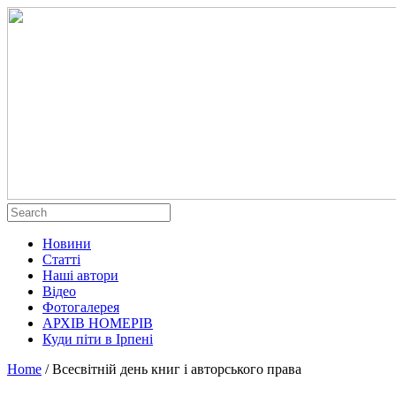
Новини
Статті
Наші автори
Відео
Фотогалерея
АРХІВ НОМЕРІВ
Куди піти в Ірпені
Home
/
Всесвітній день книг і авторського права