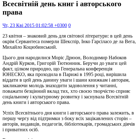
Всесвітній день книг і авторського
права
Чт, 23 Кві 2015 01:02:58 +0300
0
23 квітня – знаковий день для світової літератури: в цей день
окрім Сервантеса померли Шекспір, Інко Гарсіласо де ла Вега,
Михайло Коцюбинський.
Цього дня народилися Моріс Дрюон, Володимир Набоков
Андрій Курков, Григорій Тютюнник. Беручи до уваги цей
факт, цілком природно, що Генеральна конференція
ЮНЕСКО, яка проходила в Парижі в 1995 році, вирішила
віддати в цей день данину уваги і шани книжкам і авторам,
закликаючи молодь знаходити задоволення у читанні,
поважати безцінний вклад тих, хто своєю творчістю сприяє
соціальному і культурному розвитку і заснувала Всесвітній
день книги і авторського права.
Успіх Всесвітнього дня книги і авторського права залежить, в
першу чергу від підтримки з боку всіх зацікавлених сторін –
авторів, видавців, педагогів, бібліотекарів, громадських діячів
і приватних осіб.