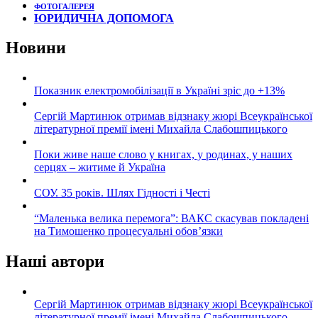
ФОТОГАЛЕРЕЯ
ЮРИДИЧНА ДОПОМОГА
Новини
Показник електромобілізації в Україні зріс до +13%
Сергій Мартинюк отримав відзнаку жюрі Всеукраїнської
літературної премії імені Михайла Слабошпицького
Поки живе наше слово у книгах, у родинах, у наших
серцях – житиме й Україна
СОУ. 35 років. Шлях Гідності і Честі
“Маленька велика перемога”: ВАКС скасував покладені
на Тимошенко процесуальні обов’язки
Наші автори
Сергій Мартинюк отримав відзнаку жюрі Всеукраїнської
літературної премії імені Михайла Слабошпицького