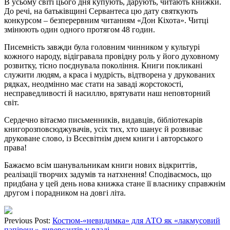
В усьому світі цього дня купують, дарують, читають книжки.
До речі, на батьківщині Сервантеса цю дату святкують
конкурсом – безперервним читанням «Дон Кіхота». Читці
змінюють один одного протягом 48 годин.
Писемність завжди була головним чинником у культурі
кожного народу, відігравала провідну роль у його духовному
розвитку, тісно поєднувала покоління. Книги покликані
служити людям, а краса і мудрість, відтворена у друкованих
рядках, неодмінно має стати на заваді жорстокості,
несправедливості й насиллю, врятувати наш неповторний
світ.
Сердечно вітаємо письменників, видавців, бібліотекарів
книгорозповсюджувачів, усіх тих, хто шанує й розвиває
друковане слово, із Всесвітнім днем книги і авторського
права!
Бажаємо всім шанувальникам книги нових відкриттів,
реалізації творчих задумів та натхнення! Сподіваємось, що
придбана у цей день нова книжка стане її власнику справжнім
другом і порадником на довгі літа.
Previous Post:
Костюм-«невидимка» для АТО як «лакмусовий
папірець» диверсантів у владі