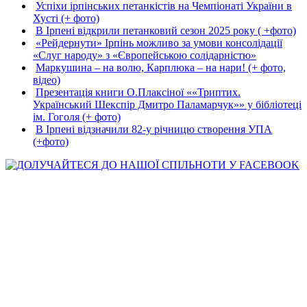
Успіхи ірпінських петанкістів на Чемпіонаті України в
Хусті (+ фото)
В Ірпені відкрили петанковий сезон 2025 року ( +фото)
«Рейдернути» Ірпінь можливо за умови консолідації
«Слуг народу» з «Європейською солідарністю»
Маркушина – на волю, Карплюка – на нари! (+ фото,
відео)
Презентація книги О.Плаксіної ««Триптих.
Український Шекспір Дмитро Паламарчук»» у бібліотеці
ім. Гоголя (+ фото)
В Ірпені відзначили 82-у річницю створення УПА
(+фото)