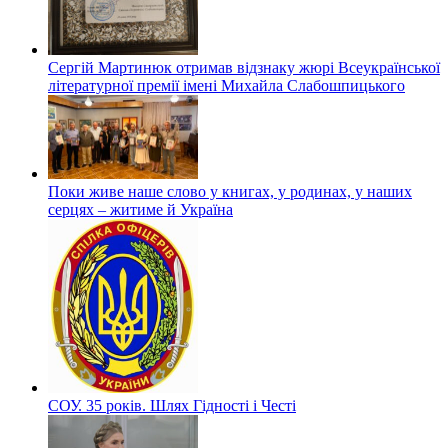
Сергій Мартинюк отримав відзнаку жюрі Всеукраїнської
літературної премії імені Михайла Слабошпицького
Поки живе наше слово у книгах, у родинах, у наших
серцях – житиме й Україна
СОУ. 35 років. Шлях Гідності і Честі