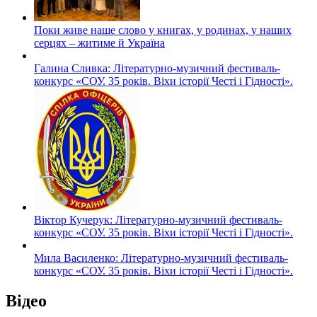
Поки живе наше слово у книгах, у родинах, у наших
серцях – житиме й Україна
Галина Сливка: Літературно-музичний фестиваль-
конкурс «СОУ. 35 років. Віхи історії Честі і Гідності».
Віктор Кучерук: Літературно-музичний фестиваль-
конкурс «СОУ. 35 років. Віхи історії Честі і Гідності».
Мила Василенко: Літературно-музичний фестиваль-
конкурс «СОУ. 35 років. Віхи історії Честі і Гідності».
Відео