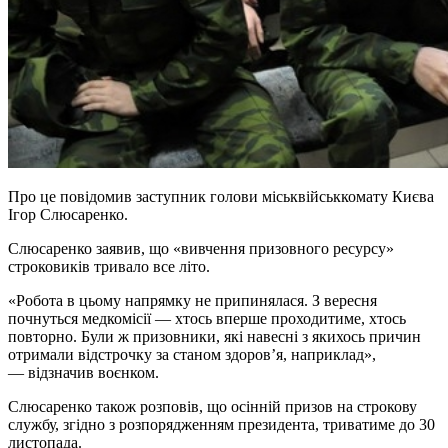
Про це повідомив заступник голови міськвійськкомату Києва
Ігор Слюсаренко.
Слюсаренко заявив, що «вивчення призовного ресурсу»
строковиків тривало все літо.
«Робота в цьому напрямку не припинялася. З вересня
почнуться медкомісії — хтось вперше проходитиме, хтось
повторно. Були ж призовники, які навесні з якихось причин
отримали відстрочку за станом здоров’я, наприклад»,
— відзначив воєнком.
Слюсаренко також розповів, що осінній призов на строкову
службу, згідно з розпорядженням президента, триватиме до 30
листопада.