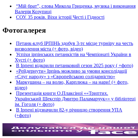
“Мій брат”, слова Микола Гриценка, музика і виконання
Валерія Козупиці
СОУ. 35 років. Віхи історії Честі і Гідності
Фотогалерея
Петанк-клуб ІРПІНЬ здобув 3-тє місце турніру на честь
визволення міста (+ фото, відео)
Успіхи ірпінських петанкістів на Чемпіонаті України в
Хусті (+ фото)
В Ірпені відкрили петанковий сезон 2025 року ( +фото)
«Рейдернути» Ірпінь можливо за умови консолідації
«Слуг народу» з «Європейською солідарністю»
Маркушина – на волю, Карплюка – на нари! (+ фото,
відео)
Презентація книги О.Плаксіної ««Триптих.
Український Шекспір Дмитро Паламарчук»» у бібліотеці
ім. Гоголя (+ фото)
В Ірпені відзначили 82-у річницю створення УПА
(+фото)