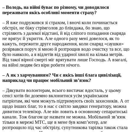
– Володь, на війні буває по різному, чи доводилося
переживати якісь особливі моменти страху?
– Я вже подружився зі страхом, і вночі коли починається
обстріл, не біжу стрімголов до бліндажа, бо знаю, що
стріляють з далекої відстані, й від сліпого попадання снаряда
не врятує й укриття. Але одного разу мені довелося, як то
кажуть, пережити друге народження, коли снаряд «саушки»
розірвався поруч зі мною й розтрощив водо очистку та все, що
було навколо, а я відлетів від ударної хвилі на кілька метрів.
Від такої вірної смерті міг врятувати лише Господь. А взагалі,
на війні людям без віри робити нічого.
– А як з харчуванням? Чи є якісь інші блага цивілізації,
наприклад чи працює мобільний зв’язок?
– Дякувати волонтерам, всього вистачає вдосталь, у цьому
сенсі хотів би доземно вклонитися усім українським
патріотам, які чим можуть підтримують своїх захисників. А от
щодо інших благ, то в нас є світло завдяки генератору, можна
дивитися телевізор. Але він ловить в основному сепаратиські
канали. Тож благом це назвати не можна. Мобільний зв’язок
тільки в мережі МТС, ще в мене був комп’ютер, але
розтрощило під час обстрілу, супутникова тарілка також стала