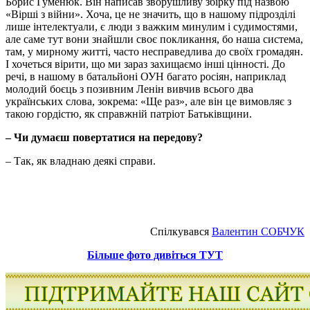
Борис Гуменюк. Він написав зворушливу збірку під назвою
«Вірші з війни». Хоча, це не значить, що в нашому підрозділі
лише інтелектуали, є люди з важким минулим і судимостями,
але саме тут вони знайшли своє покликання, бо наша система,
там, у мирному житті, часто несправедлива до своїх громадян.
І хочеться вірити, що ми зараз захищаємо інші цінності. До
речі, в нашому в батальйоні ОУН багато росіян, наприклад
молодий боєць з позивним Ленін вивчив всього два
українських слова, зокрема: «Ще раз», але він це вимовляє з
такою гордістю, як справжній патріот Батьківщини.
– Чи думаєш повертатися на передову?
– Так, як владнаю деякі справи.
Спілкувався
Валентин СОБЧУК
Більше фото дивіться ТУТ