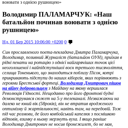
воювати з однією рушницею»
Володимир ПАЛАМАРЧУК: «Наш
батальйон починав воювати з однією
рушницею»
Нд, 01 Бер 2015 10:06:00 +0200
0
C
ин прославленого поета-пекладача Дмитра Паламарчука,
Володимир, позивний Журналіст (батальйон ОУН), приїхав в
рідні пенати на ротацію з однієї найгарячіших точок цієї
неоголошеної і найпідступнішої воєн третього тисячоліття,
селища Тоненького, що знаходиться поблизу Пісок, котрі
прикривають підступи до наших кіборгів, яких порівнюють з
героями Брестської фортеці.
Володимир Дмитрович пішов
на війну добровольцем
з Майдану на якому вершилася
Революція Гідності. Нещодавно про його фронтові будні
демонструвався сюжет на 5-у телеканалі. Незважаючи на
далеко не юний вік (58років), він не втратив вродженого
оптимізму й жартівливості, навіть там, на передовій. Тож
під час розмови, де його ковбойський капелюх з посмішкою
відповів, взимку в ньому мерзнуть вуха. І якщо раніше
Володимир Дмитрович не носив бронежилет, бо не мав,