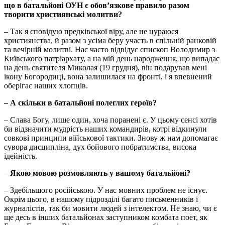
що в батальйоні ОУН є обов’язкове правило разом
творити християнські молитви?
– Так я сповідую предківської віру, але не цураюся
християнства, й разом з усіма беру участь в спільній ранковій
та вечірній молитві. Нас часто відвідує єпископ Володимир з
Київського патріархату, а на мій день народження, що випадає
на день святителя Миколая (19 грудня), він подарував мені
ікону Богородиці, вона залишилася на фронті, і я впевнений
оберігає наших хлопців.
– А скільки в батальйоні полеглих героїв?
– Слава Богу, лише один, хоча поранені є. У цьому сенсі хотів
би відзначити мудрість наших командирів, котрі відкинули
совкові принципи військової тактики. Знову ж нам допомагає
сувора дисципліна, дух бойового побратимства, висока
ідейність.
–
Якою мовою розмовляють у вашому батальйоні?
– Здебільшого російською. У нас мовних проблем не існує.
Окрім цього, в нашому підрозділі багато письменників і
журналістів, так би мовити людей з інтелектом. Не знаю, чи є
ще десь в інших батальйонах заступником комбата поет, як