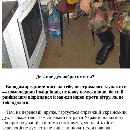
Де живе дух побратимства?
–
Володимире, дивлячись на тебе, не стримаюсь зауважити
— помолодшав і зміцнішав, не кажу помужнішав, бо ти й
раніше цим відрізнявся й завжди йшов проти вітру, як це
тобі вдалося.
– Там, на передовій, друже, гартується справжній український
дух, а також тіло. Там справжні патріоти України, на відміну
від пристосуванців системи споживачів, які навіть після
революції не думають не лише змінюватися, а навпаки