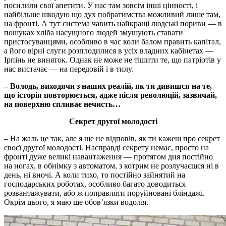
посилили свої апетити. У нас там зовсім інші цінності, і
найбільше шкодую що дух побратимства можливий лише там,
на фронті. А тут система чавить найкращі людські пориви — в
пошуках хліба насущного людей змушують ставати
пристосуванцями, особливо в час коли балом править капітал,
а його вірні слуги розплодилися в усіх владних кабінетах —
Ірпінь не виняток. Однак не може не тішити те, що патріотів у
нас вистачає — на передовій і в тилу.
– Володь, виходячи з наших реалій, як ти дивишся на те,
що історія повторюється, адже після революцій, зазвичай,
на поверхню спливає нечисть…
Секрет другої молодості
– На жаль це так, але я ще не відповів, як ти кажеш про секрет
своєї другої молодості. Насправді секрету немає, просто на
фронті дуже великі навантаження — протягом дня постійно
на ногах, в обнімку з автоматом, з котрим не розлучаєшся ні в
день, ні вночі. А коли тихо, то постійно зайнятий на
господарських роботах, особливо багато доводиться
розвантажувати, або ж поправляти поруйновані бліндажі.
Окрім цього, я маю ще обов’язки водолія.