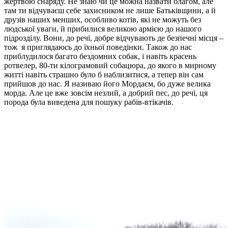
жертвою снаряду. Не знаю чи це можна назвати благом, але
там ти відчуваєш себе захисником не лише Батьківщини, а й
друзів наших менших, особливо котів, які не можуть без
людської уваги, й прибилися великою армією до нашого
підрозділу. Вони, до речі, добре відчувають де безпечні місця –
тож я приглядаюсь до їхньої поведінки. Також до нас
приблудилося багато бездомних собак, і навіть красень
ротвелер, 80-ти кілограмовий собацюра, до якого в мирному
житті навіть страшно було б наблизитися, а тепер він сам
прийшов до нас. Я називаю його Мордаєм, бо дуже велика
морда. Але це вже зовсім незлий, а добрий пес, до речі, ця
порода була виведена для пошуку рабів-втікачів.