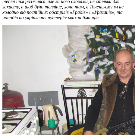
тепер ним розжився, але за його словами, не стільки для
захисту, а щоб було тепліше, хоча там, в Тоненькому їм не
холодно від постійних обстрілів «Градів» і «Ураганів», та
нападів на укріплення путлерівських найманців
.