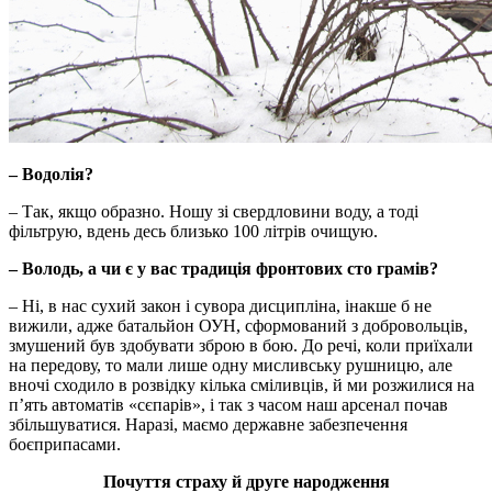
– Водолія?
– Так, якщо образно. Ношу зі свердловини воду, а тоді
фільтрую, вдень десь близько 100 літрів очищую.
– Володь, а чи є у вас традиція фронтових сто грамів?
– Ні, в нас сухий закон і сувора дисципліна, інакше б не
вижили, адже батальйон ОУН, сформований з добровольців,
змушений був здобувати зброю в бою. До речі, коли приїхали
на передову, то мали лише одну мисливську рушницю, але
вночі сходило в розвідку кілька сміливців, й ми розжилися на
п’ять автоматів «сєпарів», і так з часом наш арсенал почав
збільшуватися. Наразі, маємо державне забезпечення
боєприпасами.
Почуття страху й друге народження