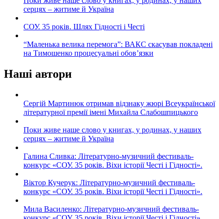
Поки живе наше слово у книгах, у родинах, у наших
серцях – житиме й Україна
СОУ. 35 років. Шлях Гідності і Честі
“Маленька велика перемога”: ВАКС скасував покладені
на Тимошенко процесуальні обов’язки
Наші автори
Сергій Мартинюк отримав відзнаку жюрі Всеукраїнської
літературної премії імені Михайла Слабошпицького
Поки живе наше слово у книгах, у родинах, у наших
серцях – житиме й Україна
Галина Сливка: Літературно-музичний фестиваль-
конкурс «СОУ. 35 років. Віхи історії Честі і Гідності».
Віктор Кучерук: Літературно-музичний фестиваль-
конкурс «СОУ. 35 років. Віхи історії Честі і Гідності».
Мила Василенко: Літературно-музичний фестиваль-
конкурс «СОУ. 35 років. Віхи історії Честі і Гідності».