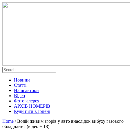
Новини
Статті
Наші автори
Відео
Фотогалерея
АРХІВ НОМЕРІВ
Куди піти в Ірпені
Home
/
Водій живим згорів у авто внаслідок вибуху газового
обладнання (відео + 18)