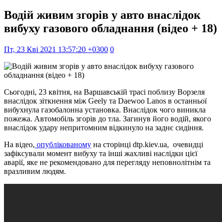
Водій живим згорів у авто внаслідок
вибуху газового обладнання (відео + 18)
Пт, 23 Кві 2021 13:57:20 +0300
0
Сьогодні, 23 квітня, на Варшавській трасі поблизу Ворзеля
внаслідок зіткнення між Geely та Daewoo Lanos в останньої
вибухнула газобалонна установка. Внаслідок чого виникла
пожежа. Автомобіль згорів до тла. Загинув його водій, якого
внаслідок удару непритомним відкинуло на заднє сидіння.
На відео,
опублікованому
на сторінці dtp.kiev.ua, очевидці
зафіксували момент вибуху та інші жахливі наслідки цієї
аварії, яке не рекомендовано для перегляду неповнолітнім та
вразливим людям.