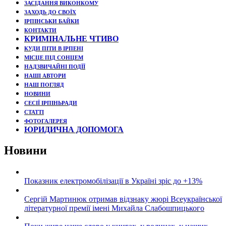
ЗАСІДАННЯ ВИКОНКОМУ
ЗАХОДЬ ДО СВОЇХ
ІРПІНСЬКИ БАЙКИ
КОНТАКТИ
КРИМІНАЛЬНЕ ЧТИВО
КУДИ ПІТИ В ІРПЕНІ
МІСЦЕ ПІД СОНЦЕМ
НАДЗВИЧАЙНІ ПОДЇЇ
НАШІ АВТОРИ
НАШ ПОГЛЯД
НОВИНИ
СЕСІЇ ІРПІНЬРАДИ
СТАТТІ
ФОТОГАЛЕРЕЯ
ЮРИДИЧНА ДОПОМОГА
Новини
Показник електромобілізації в Україні зріс до +13%
Сергій Мартинюк отримав відзнаку жюрі Всеукраїнської
літературної премії імені Михайла Слабошпицького