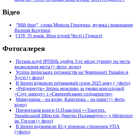
Відео
“Мій брат”, слова Микола Гриценка, музика і виконання
Валерія Козупиці
СОУ. 35 років. Віхи історії Честі і Гідності
Фотогалерея
Петанк-клуб ІРПІНЬ здобув 3-тє місце турніру на честь
визволення міста (+ фото, відео)
Успіхи ірпінських петанкістів на Чемпіонаті України в
Хусті (+ фото)
В Ірпені відкрили петанковий сезон 2025 року ( +фото)
«Рейдернути» Ірпінь можливо за умови консолідації
«Слуг народу» з «Європейською солідарністю»
Маркушина – на волю, Карплюка – на нари! (+ фото,
відео)
Презентація книги О.Плаксіної ««Триптих.
Український Шекспір Дмитро Паламарчук»» у бібліотеці
ім. Гоголя (+ фото)
В Ірпені відзначили 82-у річницю створення УПА
(+фото)