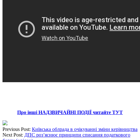
Про інші НАДЗВИЧАЙНІ ПОДІЇ читайте ТУТ
Previous Post:
Київська облрада в очікуванні зміни керівництва
Next Post:
ДПС роз’яснює принципи списання податкового