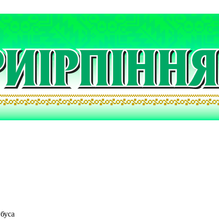
йбуса