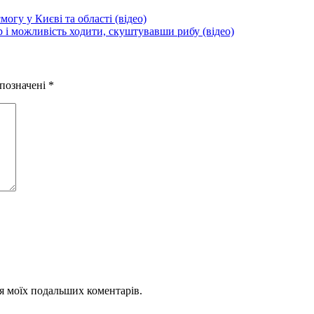
огу у Києві та області (відео)
ір і можливість ходити, скуштувавши рибу (відео)
 позначені
*
для моїх подальших коментарів.