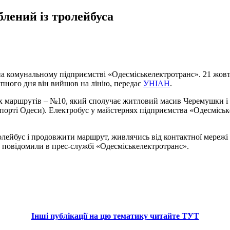
лений із тролейбуса
на комунальному підприємстві «Одесміськелектротранс». 21 жов
упного дня він вийшов на лінію, передає
УНІАН
.
маршрутів – №10, який сполучає житловий масив Черемушки і Пе
нспорті Одеси). Електробус у майстернях підприємства «Одесміськ
олейбус і продовжити маршрут, живлячись від контактної мережі 
 повідомили в прес-службі «Одесміськелектротранс».
Інші публікації на цю тематику читайте ТУТ