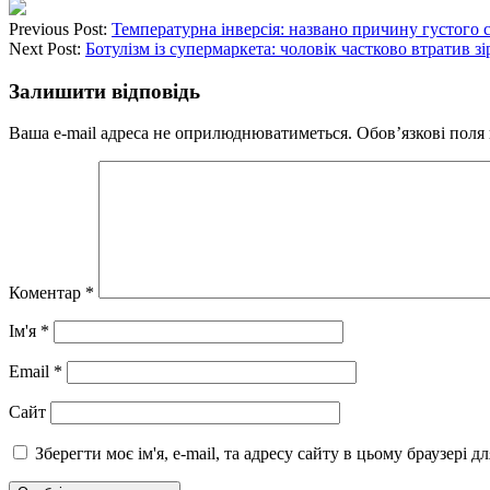
Previous Post:
Температурна інверсія: названо причину густого см
Next Post:
Ботулізм із супермаркета: чоловік частково втратив з
Залишити відповідь
Ваша e-mail адреса не оприлюднюватиметься.
Обов’язкові поля
Коментар
*
Ім'я
*
Email
*
Сайт
Зберегти моє ім'я, e-mail, та адресу сайту в цьому браузері 