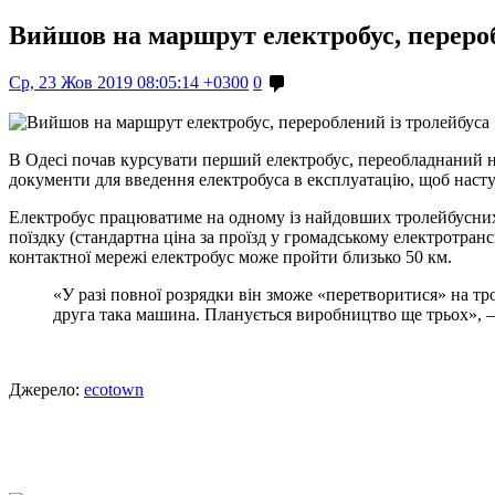
Вийшов на маршрут електробус, перероб
Ср, 23 Жов 2019 08:05:14 +0300
0
В Одесі почав курсувати перший електробус, переобладнаний 
документи для введення електробуса в експлуатацію, щоб наст
Електробус працюватиме на одному із найдовших тролейбусних 
поїздку (стандартна ціна за проїзд у громадському електротра
контактної мережі електробус може пройти близько 50 км.
«У разі повної розрядки він зможе «перетворитися» на тр
друга така машина. Планується виробництво ще трьох», –
Джерело:
ecotown