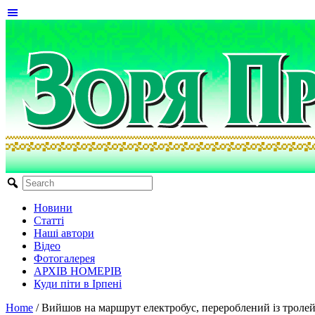
Новини
Статті
Наші автори
Відео
Фотогалерея
АРХІВ НОМЕРІВ
Куди піти в Ірпені
Home
/
Вийшов на маршрут електробус, перероблений із троле