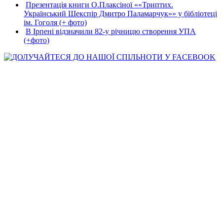
Презентація книги О.Плаксіної ««Триптих.
Український Шекспір Дмитро Паламарчук»» у бібліотеці
ім. Гоголя (+ фото)
В Ірпені відзначили 82-у річницю створення УПА
(+фото)