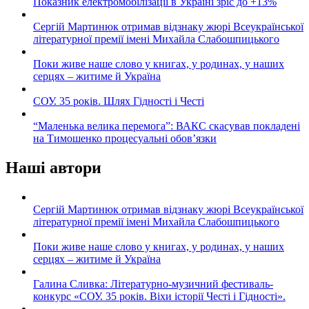
Показник електромобілізації в Україні зріс до +13%
Сергій Мартинюк отримав відзнаку жюрі Всеукраїнської
літературної премії імені Михайла Слабошпицького
Поки живе наше слово у книгах, у родинах, у наших
серцях – житиме й Україна
СОУ. 35 років. Шлях Гідності і Честі
“Маленька велика перемога”: ВАКС скасував покладені
на Тимошенко процесуальні обов’язки
Наші автори
Сергій Мартинюк отримав відзнаку жюрі Всеукраїнської
літературної премії імені Михайла Слабошпицького
Поки живе наше слово у книгах, у родинах, у наших
серцях – житиме й Україна
Галина Сливка: Літературно-музичний фестиваль-
конкурс «СОУ. 35 років. Віхи історії Честі і Гідності».