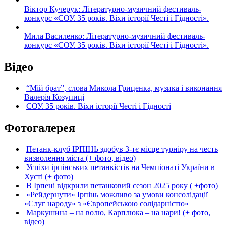
Віктор Кучерук: Літературно-музичний фестиваль-
конкурс «СОУ. 35 років. Віхи історії Честі і Гідності».
Мила Василенко: Літературно-музичний фестиваль-
конкурс «СОУ. 35 років. Віхи історії Честі і Гідності».
Відео
“Мій брат”, слова Микола Гриценка, музика і виконання
Валерія Козупиці
СОУ. 35 років. Віхи історії Честі і Гідності
Фотогалерея
Петанк-клуб ІРПІНЬ здобув 3-тє місце турніру на честь
визволення міста (+ фото, відео)
Успіхи ірпінських петанкістів на Чемпіонаті України в
Хусті (+ фото)
В Ірпені відкрили петанковий сезон 2025 року ( +фото)
«Рейдернути» Ірпінь можливо за умови консолідації
«Слуг народу» з «Європейською солідарністю»
Маркушина – на волю, Карплюка – на нари! (+ фото,
відео)