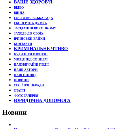
ВАШЕ ЗДОРОВ'Я
ВІДЕО
ВІЙНА
ГОСТОМЕЛЬСЬКА РАДА
ЕКСПЕРТНА ДУМКА
ЗАСІДАННЯ ВИКОНКОМУ
ЗАХОДЬ ДО СВОЇХ
ІРПІНСЬКИ БАЙКИ
КОНТАКТИ
КРИМІНАЛЬНЕ ЧТИВО
КУДИ ПІТИ В ІРПЕНІ
МІСЦЕ ПІД СОНЦЕМ
НАДЗВИЧАЙНІ ПОДЇЇ
НАШІ АВТОРИ
НАШ ПОГЛЯД
НОВИНИ
СЕСІЇ ІРПІНЬРАДИ
СТАТТІ
ФОТОГАЛЕРЕЯ
ЮРИДИЧНА ДОПОМОГА
Новини