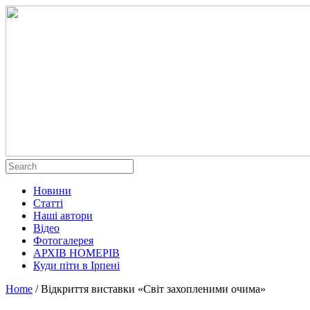
Новини
Статті
Наші автори
Відео
Фотогалерея
АРХІВ НОМЕРІВ
Куди піти в Ірпені
Home
/
Відкриття виставки «Світ захопленими очима»