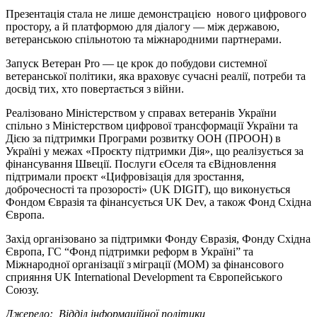
Презентація стала не лише демонстрацією нового цифрового
простору, а й платформою для діалогу — між державою,
ветеранською спільнотою та міжнародними партнерами.
Запуск Ветеран Pro — це крок до побудови системної
ветеранської політики, яка враховує сучасні реалії, потреби та
досвід тих, хто повертається з війни.
Реалізовано Міністерством у справах ветеранів України
спільно з Міністерством цифрової трансформації України та
Дією за підтримки Програми розвитку ООН (ПРООН) в
Україні у межах «Проєкту підтримки Дія», що реалізується за
фінансування Швеції. Послуги єОселя та єВідновлення
підтримали проєкт «Цифровізація для зростання,
доброчесності та прозорості» (UK DIGIT), що виконується
Фондом Євразія та фінансується UK Dev, а також Фонд Східна
Європа.
Захід організовано за підтримки Фонду Євразія, Фонду Східна
Європа, ГС “Фонд підтримки реформ в Україні” та
Міжнародної організації з міграції (МОМ) за фінансового
сприяння UK International Development та Європейського
Союзу.
Джерело: Відділ інформаційної політики