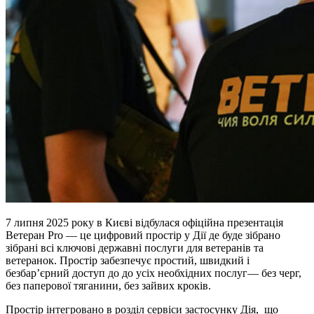
7 липня 2025 року в Києві відбулася офіційна презентація
Ветеран Pro — це цифровий простір у Дії де буде зібрано
зібрані всі ключові державні послуги для ветеранів та
ветеранок. Простір забезпечує простий, швидкий і
безбар’єрний доступ до до усіх необхідних послуг— без черг,
без паперової тяганини, без зайвих кроків.
Простір інтегровано в розділ сервіси застосунку Дія, що