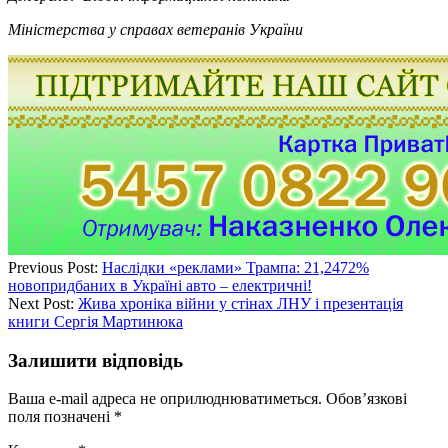
Міністерства у справах ветеранів України
Previous Post:
Наслідки «реклами» Трампа: 21,2472%
новопридбаних в Україні авто – електричні!
Next Post:
Жива хроніка війни у стінах ЛНУ і презентація
книги Сергія Мартинюка
Залишити відповідь
Ваша e-mail адреса не оприлюднюватиметься.
Обов’язкові
поля позначені
*