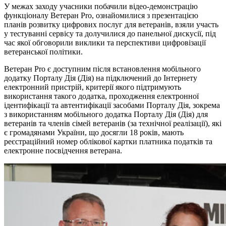
У межах заходу учасники побачили відео-демонстрацію
функціоналу Ветеран Pro, ознайомилися з презентацією
планів розвитку цифрових послуг для ветеранів, взяли участь
у тестуванні сервісу та долучилися до панельної дискусії, під
час якої обговорили виклики та перспективи цифровізації
ветеранської політики.
Ветеран Pro є доступним після встановлення мобільного
додатку Порталу Дія (Дія) на підключений до Інтернету
електронний пристрій, критерії якого підтримують
використання такого додатка, проходження електронної
ідентифікації та автентифікації засобами Порталу Дія, зокрема
з використанням мобільного додатка Порталу Дія (Дія) для
ветеранів та членів сімей ветеранів (за технічної реалізації), які
є громадянами України, що досягли 18 років, мають
реєстраційний номер облікової картки платника податків та
електронне посвідчення ветерана.