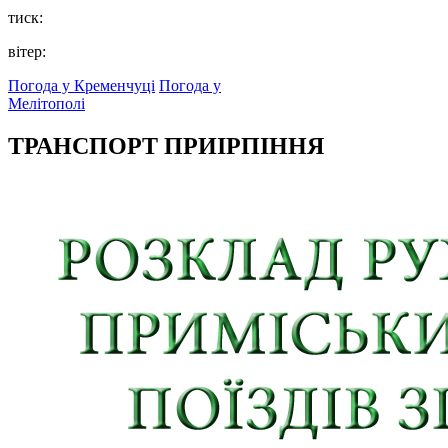
тиск:
вітер:
Погода у Кременчуці
Погода у
Мелітополі
ТРАНСПОРТ ПРИІРПІННЯ