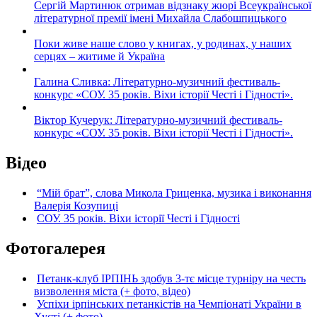
Сергій Мартинюк отримав відзнаку жюрі Всеукраїнської
літературної премії імені Михайла Слабошпицького
Поки живе наше слово у книгах, у родинах, у наших
серцях – житиме й Україна
Галина Сливка: Літературно-музичний фестиваль-
конкурс «СОУ. 35 років. Віхи історії Честі і Гідності».
Віктор Кучерук: Літературно-музичний фестиваль-
конкурс «СОУ. 35 років. Віхи історії Честі і Гідності».
Відео
“Мій брат”, слова Микола Гриценка, музика і виконання
Валерія Козупиці
СОУ. 35 років. Віхи історії Честі і Гідності
Фотогалерея
Петанк-клуб ІРПІНЬ здобув 3-тє місце турніру на честь
визволення міста (+ фото, відео)
Успіхи ірпінських петанкістів на Чемпіонаті України в
Хусті (+ фото)