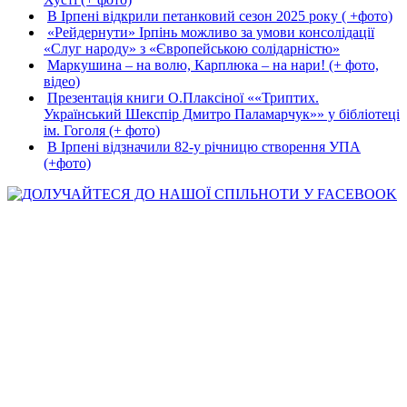
В Ірпені відкрили петанковий сезон 2025 року ( +фото)
«Рейдернути» Ірпінь можливо за умови консолідації
«Слуг народу» з «Європейською солідарністю»
Маркушина – на волю, Карплюка – на нари! (+ фото,
відео)
Презентація книги О.Плаксіної ««Триптих.
Український Шекспір Дмитро Паламарчук»» у бібліотеці
ім. Гоголя (+ фото)
В Ірпені відзначили 82-у річницю створення УПА
(+фото)