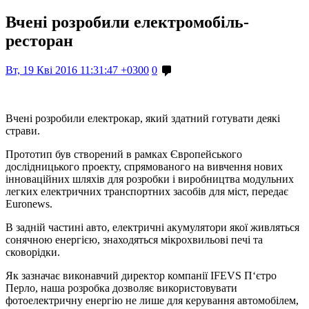
Вчені розробили електромобіль-
ресторан
Вт, 19 Кві 2016 11:31:47 +0300
0
Вчені розробили електрокар, який здатний готувати деякі
страви.
Прототип був створений в рамках Європейського
дослідницького проекту, спрямованого на вивчення нових
інноваційних шляхів для розробки і виробництва модульних
легких електричних транспортних засобів для міст, передає
Euronews.
В задній частині авто, електричні акумулятори якої живляться
сонячною енергією, знаходяться мікрохвильові печі та
сковорідки.
Як зазначає виконавчий директор компанії IFEVS П‘єтро
Перло, наша розробка дозволяє використовувати
фотоелектричну енергію не лише для керування автомобілем,