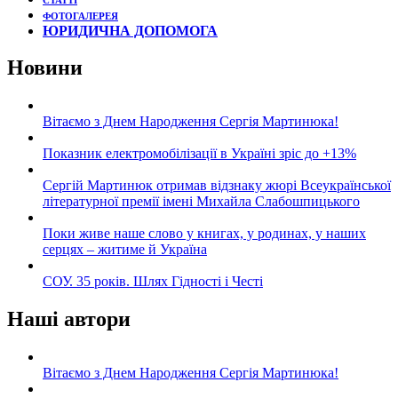
СТАТТІ
ФОТОГАЛЕРЕЯ
ЮРИДИЧНА ДОПОМОГА
Новини
Вітаємо з Днем Народження Сергія Мартинюка!
Показник електромобілізації в Україні зріс до +13%
Сергій Мартинюк отримав відзнаку жюрі Всеукраїнської
літературної премії імені Михайла Слабошпицького
Поки живе наше слово у книгах, у родинах, у наших
серцях – житиме й Україна
СОУ. 35 років. Шлях Гідності і Честі
Наші автори
Вітаємо з Днем Народження Сергія Мартинюка!