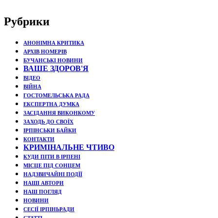
Рубрики
АНОНІМНА КРИТИКА
АРХІВ НОМЕРІВ
БУЧАНСЬКІ НОВИНИ
ВАШЕ ЗДОРОВ'Я
ВІДЕО
ВІЙНА
ГОСТОМЕЛЬСЬКА РАДА
ЕКСПЕРТНА ДУМКА
ЗАСІДАННЯ ВИКОНКОМУ
ЗАХОДЬ ДО СВОЇХ
ІРПІНСЬКИ БАЙКИ
КОНТАКТИ
КРИМІНАЛЬНЕ ЧТИВО
КУДИ ПІТИ В ІРПЕНІ
МІСЦЕ ПІД СОНЦЕМ
НАДЗВИЧАЙНІ ПОДЇЇ
НАШІ АВТОРИ
НАШ ПОГЛЯД
НОВИНИ
СЕСІЇ ІРПІНЬРАДИ