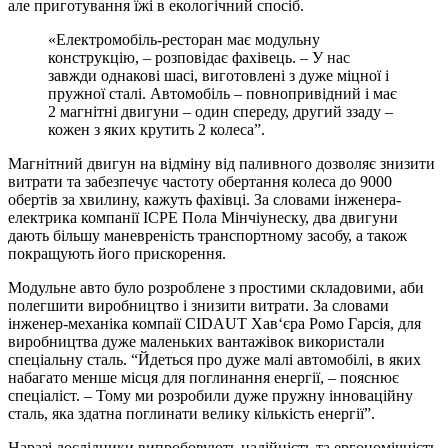
але приготування їжі в екологічний спосіб.
«Електромобіль-ресторан має модульну
конструкцію, – розповідає фахівець. – У нас
завжди однакові шасі, виготовлені з дуже міцної і
пружної сталі. Автомобіль – повнопривідний і має
2 магнітні двигуни – один спереду, другий ззаду –
кожен з яких крутить 2 колеса”.
Магнітний двигун на відміну від паливного дозволяє знизити
витрати та забезпечує частоту обертання колеса до 9000
обертів за хвилину, кажуть фахівці. За словами інженера-
електрика компанії ICPE Пола Мінчіунеску, два двигуни
дають більшу маневреність транспортному засобу, а також
покращують його прискорення.
Модульне авто було розроблене з простими складовими, аби
полегшити виробництво і знизити витрати. За словами
інженер-механіка компаії CIDAUT Хав‘єра Ромо Гарсія, для
виробництва дуже маленьких вантажівок використали
спеціальну сталь. “Йдеться про дуже малі автомобілі, в яких
набагато менше місця для поглинання енергії, – пояснює
спеціаліст. – Тому ми розробили дуже пружну інноваційну
сталь, яка здатна поглинати велику кількість енергії”.
Наразі дослідники випробовують надійність та ергономічність