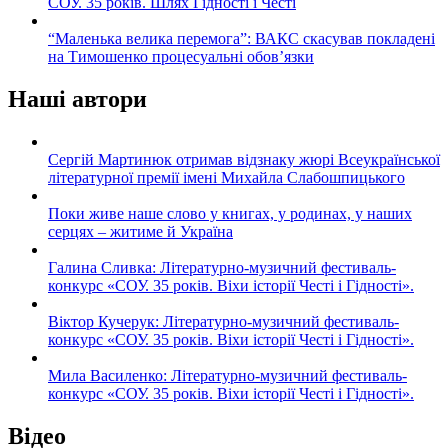
СОУ. 35 років. Шлях Гідності і Честі
“Маленька велика перемога”: ВАКС скасував покладені
на Тимошенко процесуальні обов’язки
Наші автори
Сергій Мартинюк отримав відзнаку жюрі Всеукраїнської
літературної премії імені Михайла Слабошпицького
Поки живе наше слово у книгах, у родинах, у наших
серцях – житиме й Україна
Галина Сливка: Літературно-музичний фестиваль-
конкурс «СОУ. 35 років. Віхи історії Честі і Гідності».
Віктор Кучерук: Літературно-музичний фестиваль-
конкурс «СОУ. 35 років. Віхи історії Честі і Гідності».
Мила Василенко: Літературно-музичний фестиваль-
конкурс «СОУ. 35 років. Віхи історії Честі і Гідності».
Відео