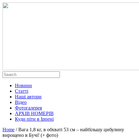
Новини
Статті
Наші автори
Відео
Фотогалерея
АРХІВ НОМЕРІВ
Куди піти в Ірпені
Home
/
Вага 1,8 кг, в обхваті 53 см – найбільшу цибулину
вирощено в Бучі! (+ фото)