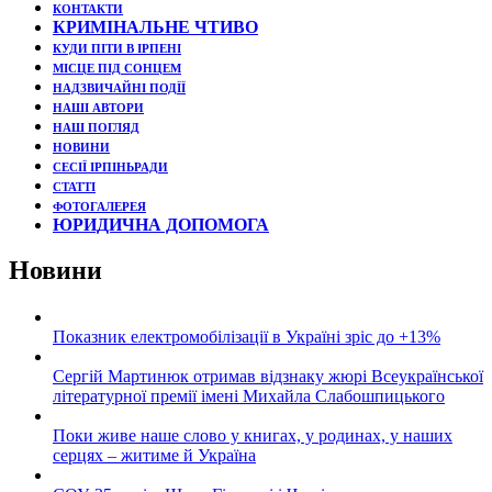
КОНТАКТИ
КРИМІНАЛЬНЕ ЧТИВО
КУДИ ПІТИ В ІРПЕНІ
МІСЦЕ ПІД СОНЦЕМ
НАДЗВИЧАЙНІ ПОДЇЇ
НАШІ АВТОРИ
НАШ ПОГЛЯД
НОВИНИ
СЕСІЇ ІРПІНЬРАДИ
СТАТТІ
ФОТОГАЛЕРЕЯ
ЮРИДИЧНА ДОПОМОГА
Новини
Показник електромобілізації в Україні зріс до +13%
Сергій Мартинюк отримав відзнаку жюрі Всеукраїнської
літературної премії імені Михайла Слабошпицького
Поки живе наше слово у книгах, у родинах, у наших
серцях – житиме й Україна