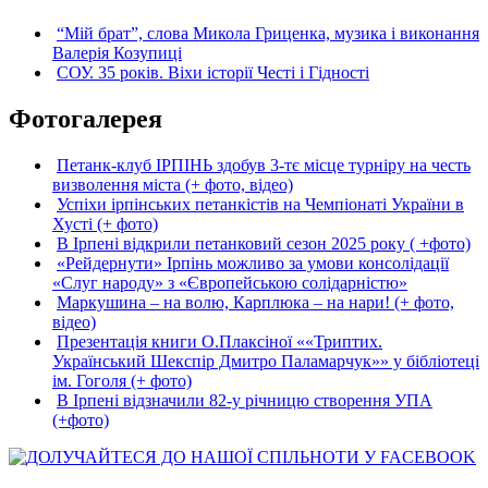
“Мій брат”, слова Микола Гриценка, музика і виконання
Валерія Козупиці
СОУ. 35 років. Віхи історії Честі і Гідності
Фотогалерея
Петанк-клуб ІРПІНЬ здобув 3-тє місце турніру на честь
визволення міста (+ фото, відео)
Успіхи ірпінських петанкістів на Чемпіонаті України в
Хусті (+ фото)
В Ірпені відкрили петанковий сезон 2025 року ( +фото)
«Рейдернути» Ірпінь можливо за умови консолідації
«Слуг народу» з «Європейською солідарністю»
Маркушина – на волю, Карплюка – на нари! (+ фото,
відео)
Презентація книги О.Плаксіної ««Триптих.
Український Шекспір Дмитро Паламарчук»» у бібліотеці
ім. Гоголя (+ фото)
В Ірпені відзначили 82-у річницю створення УПА
(+фото)