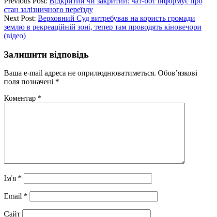
Previous Post:
Відкритий чи закритий: чат-бот інформує про
стан залізничного переїзду
Next Post:
Верховний Суд витребував на користь громади
землю в рекреаційній зоні, тепер там проводять кіновечори
(відео)
Залишити відповідь
Ваша e-mail адреса не оприлюднюватиметься.
Обов’язкові
поля позначені
*
Коментар
*
Ім'я
*
Email
*
Сайт