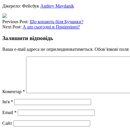
Джерело: Фейсбук
Andrey Maydanik
Previous Post:
Що копають біля Бучанки?
Next Post:
А що сьогодні в Приірпінні?
Залишити відповідь
Ваша e-mail адреса не оприлюднюватиметься.
Обов’язкові поля
Коментар
*
Ім'я
*
Email
*
Сайт