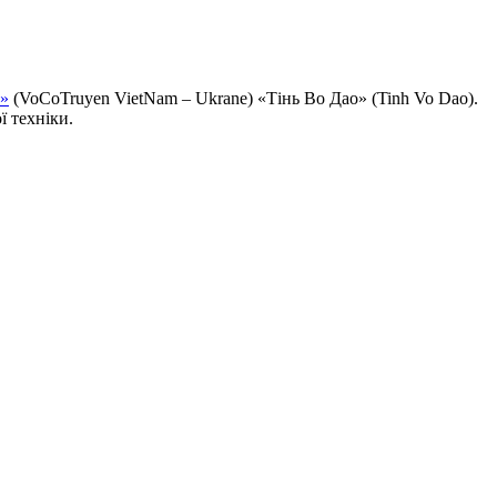
а»
(VoCoTruyen VietNam – Ukrane) «Тінь Во Дао» (Tinh Vo Dao).
ї техніки.