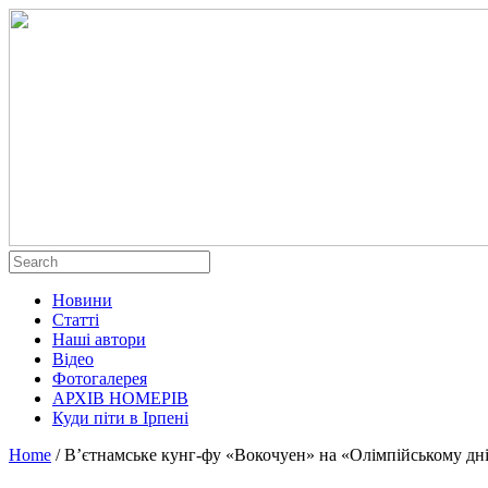
Новини
Статті
Наші автори
Відео
Фотогалерея
АРХІВ НОМЕРІВ
Куди піти в Ірпені
Home
/
В’єтнамське кунг-фу «Вокочуен» на «Олімпійському дн