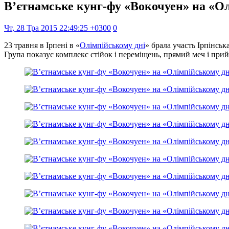
В’єтнамське кунг-фу «Вокочуен» на «О
Чт, 28 Тра 2015 22:49:25 +0300
0
23 травня в Ірпені в «
Олімпійському дні
» брала участь Ірпінсь
Група показує комплекс стійок і переміщень, прямий меч і прий