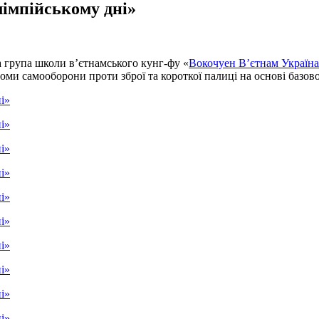
лімпійському дні»
ка група школи в’єтнамського кунг-фу «
Вокочуен В’єтнам Україн
оми самооборони проти зброї та короткої палиці на основі базово