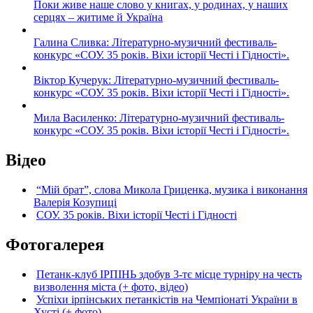
Поки живе наше слово у книгах, у родинах, у наших
серцях – житиме й Україна
Галина Сливка: Літературно-музичний фестиваль-
конкурс «СОУ. 35 років. Віхи історії Честі і Гідності».
Віктор Кучерук: Літературно-музичний фестиваль-
конкурс «СОУ. 35 років. Віхи історії Честі і Гідності».
Мила Василенко: Літературно-музичний фестиваль-
конкурс «СОУ. 35 років. Віхи історії Честі і Гідності».
Відео
“Мій брат”, слова Микола Гриценка, музика і виконання
Валерія Козупиці
СОУ. 35 років. Віхи історії Честі і Гідності
Фотогалерея
Петанк-клуб ІРПІНЬ здобув 3-тє місце турніру на честь
визволення міста (+ фото, відео)
Успіхи ірпінських петанкістів на Чемпіонаті України в
Хусті (+ фото)