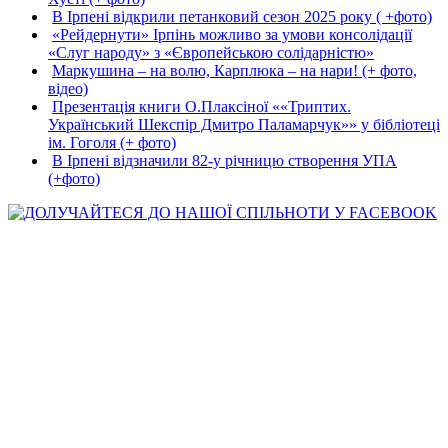
В Ірпені відкрили петанковий сезон 2025 року ( +фото)
«Рейдернути» Ірпінь можливо за умови консолідації
«Слуг народу» з «Європейською солідарністю»
Маркушина – на волю, Карплюка – на нари! (+ фото,
відео)
Презентація книги О.Плаксіної ««Триптих.
Український Шекспір Дмитро Паламарчук»» у бібліотеці
ім. Гоголя (+ фото)
В Ірпені відзначили 82-у річницю створення УПА
(+фото)