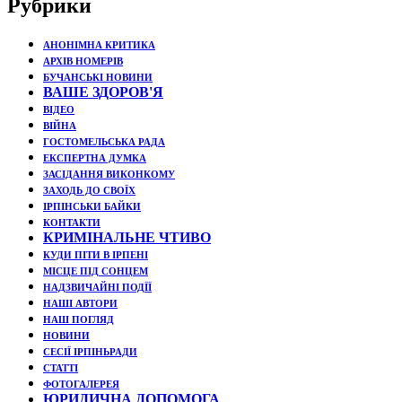
Рубрики
АНОНІМНА КРИТИКА
АРХІВ НОМЕРІВ
БУЧАНСЬКІ НОВИНИ
ВАШЕ ЗДОРОВ'Я
ВІДЕО
ВІЙНА
ГОСТОМЕЛЬСЬКА РАДА
ЕКСПЕРТНА ДУМКА
ЗАСІДАННЯ ВИКОНКОМУ
ЗАХОДЬ ДО СВОЇХ
ІРПІНСЬКИ БАЙКИ
КОНТАКТИ
КРИМІНАЛЬНЕ ЧТИВО
КУДИ ПІТИ В ІРПЕНІ
МІСЦЕ ПІД СОНЦЕМ
НАДЗВИЧАЙНІ ПОДЇЇ
НАШІ АВТОРИ
НАШ ПОГЛЯД
НОВИНИ
СЕСІЇ ІРПІНЬРАДИ
СТАТТІ
ФОТОГАЛЕРЕЯ
ЮРИДИЧНА ДОПОМОГА