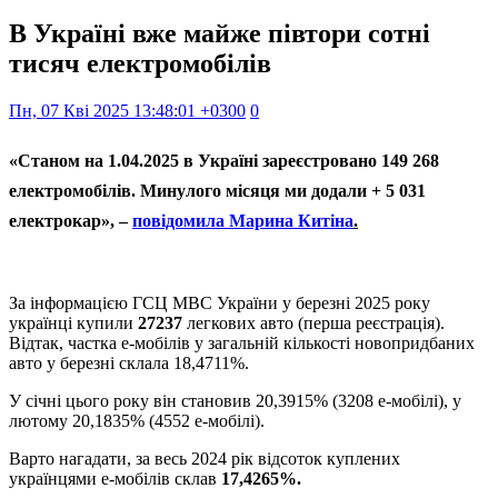
В Україні вже майже півтори сотні
тисяч електромобілів
Пн, 07 Кві 2025 13:48:01 +0300
0
«Станом на 1.04.2025 в Україні зареєстровано 149 268
електромобілів. Минулого місяця ми додали + 5 031
електрокар», –
повідомила Марина Китіна
.
За інформацією ГСЦ МВС України у березні 2025 року
українці купили
27237
легкових авто (перша реєстрація).
Відтак, частка е-мобілів у загальній кількості новопридбаних
авто у березні склала 18,4711%.
У січні цього року він становив 20,3915% (3208 е-мобілі), у
лютому 20,1835% (4552 е-мобілі).
Варто нагадати, за весь 2024 рік відсоток куплених
українцями е-мобілів склав
17,4265%.