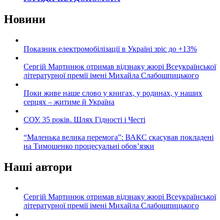
Новини
Показник електромобілізації в Україні зріс до +13%
Сергій Мартинюк отримав відзнаку жюрі Всеукраїнської
літературної премії імені Михайла Слабошпицького
Поки живе наше слово у книгах, у родинах, у наших
серцях – житиме й Україна
СОУ. 35 років. Шлях Гідності і Честі
“Маленька велика перемога”: ВАКС скасував покладені
на Тимошенко процесуальні обов’язки
Наші автори
Сергій Мартинюк отримав відзнаку жюрі Всеукраїнської
літературної премії імені Михайла Слабошпицького