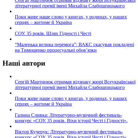
Сергій Мартинюк отримав відзнаку жюрі Всеукраїнської
літературної премії імені Михайла Слабошпицького
Поки живе наше слово у книгах, у родинах, у наших
серцях – житиме й Україна
СОУ. 35 років. Шлях Гідності і Честі
“Маленька велика перемога”: ВАКС скасував покладені
на Тимошенко процесуальні обов’язки
Наші автори
Сергій Мартинюк отримав відзнаку жюрі Всеукраїнської
літературної премії імені Михайла Слабошпицького
Поки живе наше слово у книгах, у родинах, у наших
серцях – житиме й Україна
Галина Сливка: Літературно-музичний фестиваль-
конкурс «СОУ. 35 років. Віхи історії Честі і Гідності».
Віктор Кучерук: Літературно-музичний фестиваль-
конкурс «СОУ. 35 років. Віхи історії Честі і Гідності».