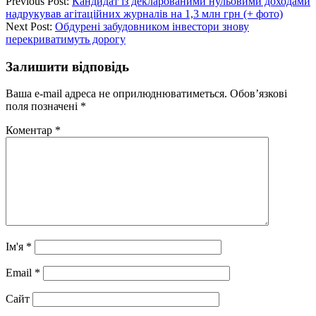
Previous Post:
Кандидат із декларованими нульовими доходами
надрукував агітаційних журналів на 1,3 млн грн (+ фото)
Next Post:
Обдурені забудовником інвестори знову
перекриватимуть дорогу
Залишити відповідь
Ваша e-mail адреса не оприлюднюватиметься.
Обов’язкові
поля позначені
*
Коментар
*
Ім'я
*
Email
*
Сайт