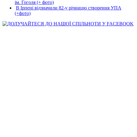
ім. Гоголя (+ фото)
В Ірпені відзначили 82-у річницю створення УПА
(+фото)