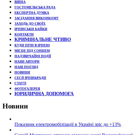
ВІЙНА
ГОСТОМЕЛЬСЬКА РАДА
ЕКСПЕРТНА ДУМКА
ЗАСІДАННЯ ВИКОНКОМУ
ЗАХОДЬ ДО СВОЇХ
ІРПІНСЬКИ БАЙКИ
КОНТАКТИ
КРИМІНАЛЬНЕ ЧТИВО
КУДИ ПІТИ В ІРПЕНІ
МІСЦЕ ПІД СОНЦЕМ
НАДЗВИЧАЙНІ ПОДЇЇ
НАШІ АВТОРИ
НАШ ПОГЛЯД
НОВИНИ
СЕСІЇ ІРПІНЬРАДИ
СТАТТІ
ФОТОГАЛЕРЕЯ
ЮРИДИЧНА ДОПОМОГА
Новини
Показник електромобілізації в Україні зріс до +13%