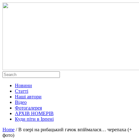
Новини
Статті
Наші автори
Відео
Фотогалерея
АРХІВ НОМЕРІВ
Куди піти в Ірпені
Home
/
В озері на рибацький гачок впіймалася… черепаха (+
фото)