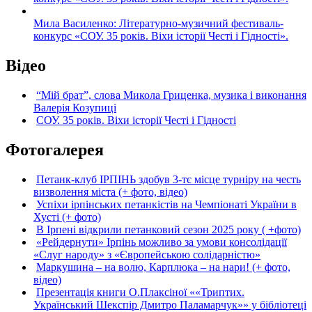
Мила Василенко: Літературно-музичний фестиваль-
конкурс «СОУ. 35 років. Віхи історії Честі і Гідності».
Відео
“Мій брат”, слова Микола Гриценка, музика і виконання
Валерія Козупиці
СОУ. 35 років. Віхи історії Честі і Гідності
Фотогалерея
Петанк-клуб ІРПІНЬ здобув 3-тє місце турніру на честь
визволення міста (+ фото, відео)
Успіхи ірпінських петанкістів на Чемпіонаті України в
Хусті (+ фото)
В Ірпені відкрили петанковий сезон 2025 року ( +фото)
«Рейдернути» Ірпінь можливо за умови консолідації
«Слуг народу» з «Європейською солідарністю»
Маркушина – на волю, Карплюка – на нари! (+ фото,
відео)
Презентація книги О.Плаксіної ««Триптих.
Український Шекспір Дмитро Паламарчук»» у бібліотеці