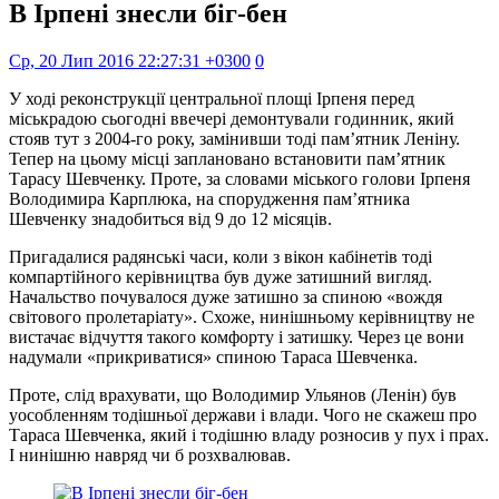
В Ірпені знесли біг-бен
Ср, 20 Лип 2016 22:27:31 +0300
0
У ході реконструкції центральної площі Ірпеня перед
міськрадою сьогодні ввечері демонтували годинник, який
стояв тут з 2004-го року, замінивши тоді пам’ятник Леніну.
Тепер на цьому місці заплановано встановити пам’ятник
Тарасу Шевченку. Проте, за словами міського голови Ірпеня
Володимира Карплюка, на спорудження пам’ятника
Шевченку знадобиться від 9 до 12 місяців.
Пригадалися радянські часи, коли з вікон кабінетів тоді
компартійного керівництва був дуже затишний вигляд.
Начальство почувалося дуже затишно за спиною «вождя
світового пролетаріату». Схоже, нинішньому керівництву не
вистачає відчуття такого комфорту і затишку. Через це вони
надумали «прикриватися» спиною Тараса Шевченка.
Проте, слід врахувати, що Володимир Ульянов (Ленін) був
уособленням тодішньої держави і влади. Чого не скажеш про
Тараса Шевченка, який і тодішню владу розносив у пух і прах.
І нинішню навряд чи б розхвалював.