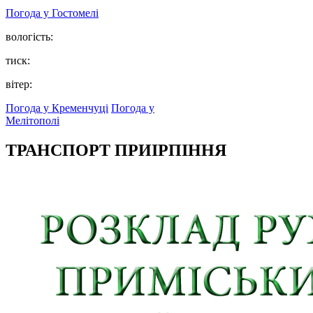
Погода у
Гостомелі
вологість:
тиск:
вітер:
Погода у Кременчуці
Погода у
Мелітополі
ТРАНСПОРТ ПРИІРПІННЯ