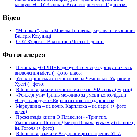
конкурс «СОУ. 35 років. Віхи історії Честі і Гідності».
Відео
“Мій брат”, слова Микола Гриценка, музика і виконання
Валерія Козупиці
СОУ. 35 років. Віхи історії Честі і Гідності
Фотогалерея
Петанк-клуб ІРПІНЬ здобув 3-тє місце турніру на честь
визволення міста (+ фото, відео)
Успіхи ірпінських петанкістів на Чемпіонаті України в
Хусті (+ фото)
В Ірпені відкрили петанковий сезон 2025 року ( +фото)
«Рейдернути» Ірпінь можливо за умови консолідації
«Слуг народу» з «Європейською солідарністю»
Маркушина – на волю, Карплюка – на нари! (+ фото,
відео)
Презентація книги О.Плаксіної ««Триптих.
Український Шекспір Дмитро Паламарчук»» у бібліотеці
ім. Гоголя (+ фото)
В Ірпені відзначили 82-у річницю створення УПА