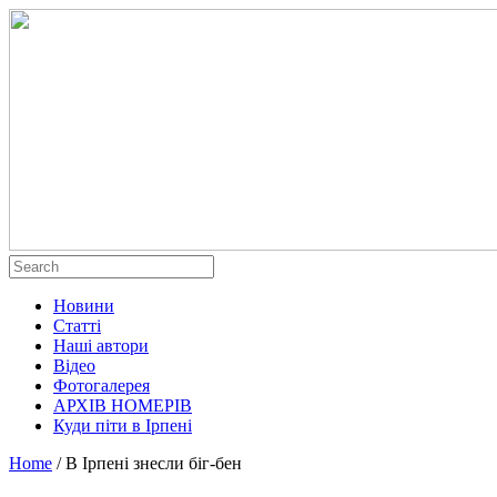
Новини
Статті
Наші автори
Відео
Фотогалерея
АРХІВ НОМЕРІВ
Куди піти в Ірпені
Home
/
В Ірпені знесли біг-бен