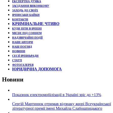
ЕКСПЕРТНА ДУМКА
ЗАСІДАННЯ ВИКОНКОМУ
ЗАХОДЬ ДО СВОЇХ
ІРПІНСЬКИ БАЙКИ
КОНТАКТИ
КРИМІНАЛЬНЕ ЧТИВО
КУДИ ПІТИ В ІРПЕНІ
МІСЦЕ ПІД СОНЦЕМ
НАДЗВИЧАЙНІ ПОДЇЇ
НАШІ АВТОРИ
НАШ ПОГЛЯД
НОВИНИ
СЕСІЇ ІРПІНЬРАДИ
СТАТТІ
ФОТОГАЛЕРЕЯ
ЮРИДИЧНА ДОПОМОГА
Новини
Показник електромобілізації в Україні зріс до +13%
Сергій Мартинюк отримав відзнаку жюрі Всеукраїнської
літературної премії імені Михайла Слабошпицького