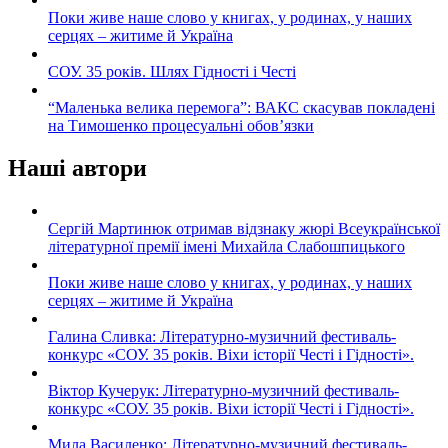
Поки живе наше слово у книгах, у родинах, у наших
серцях – житиме й Україна
СОУ. 35 років. Шлях Гідності і Честі
“Маленька велика перемога”: ВАКС скасував покладені
на Тимошенко процесуальні обов’язки
Наші автори
Сергій Мартинюк отримав відзнаку жюрі Всеукраїнської
літературної премії імені Михайла Слабошпицького
Поки живе наше слово у книгах, у родинах, у наших
серцях – житиме й Україна
Галина Сливка: Літературно-музичний фестиваль-
конкурс «СОУ. 35 років. Віхи історії Честі і Гідності».
Віктор Кучерук: Літературно-музичний фестиваль-
конкурс «СОУ. 35 років. Віхи історії Честі і Гідності».
Мила Василенко: Літературно-музичний фестиваль-