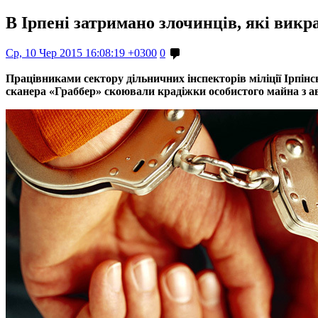
В Ірпені затримано злочинців, які викра
Ср, 10 Чер 2015 16:08:19 +0300
0
Працівниками сектору дільничних інспекторів міліції
Ірпінс
сканера «Граббер» скоювали крадіжки особистого майна з ав