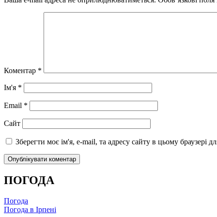
Коментар
*
Ім'я
*
Email
*
Сайт
Зберегти моє ім'я, e-mail, та адресу сайту в цьому браузері 
ПОГОДА
Погода
Погода в
Ірпені