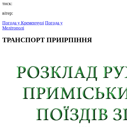
тиск:
вітер:
Погода у Кременчуці
Погода у
Мелітополі
ТРАНСПОРТ ПРИІРПІННЯ