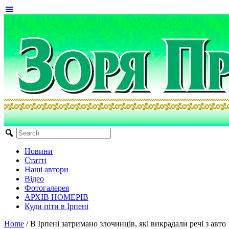
Новини
Статті
Наші автори
Відео
Фотогалерея
АРХІВ НОМЕРІВ
Куди піти в Ірпені
Home
/
В Ірпені затримано злочинців, які викрадали речі з авто