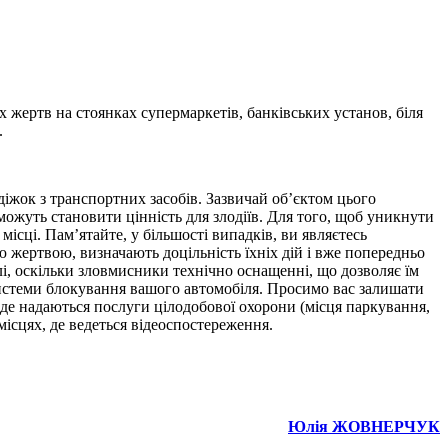
жертв на стоянках супермаркетів, банківських установ, біля
.
діжок з транспортних засобів. Зазвичай об’єктом цього
і можуть становити цінність для злодіїв. Для того, щоб уникнути
місці. Пам’ятайте, у більшості випадків, ви являєтесь
жертвою, визначають доцільність їхніх дій і вже попередньо
лі, оскільки зловмисники технічно оснащенні, що дозволяє їм
системи блокування вашого автомобіля. Просимо вас залишати
, де надаються послуги цілодобової охорони (місця паркування,
місцях, де ведеться відеоспостереження.
Юлія ЖОВНЕРЧУК