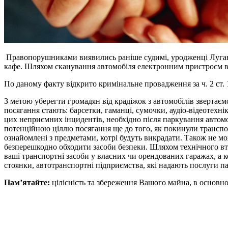
Правопорушниками виявились раніше судимі, уродженці Лугансь
кафе. Шляхом сканування автомобіля електронним пристроєм від
По даному факту відкрито кримінальне провадження за ч. 2 ст.
З метою уберегти громадян від крадіжок з автомобілів звертаєм
посягання стають: барсетки, гаманці, сумочки, аудіо-відеотехні
цих неприємних інцидентів, необхідно після паркування автомобі
потенційною ціллю посягання ще до того, як покинули транспо
ознайомлені з предметами, котрі будуть викрадати. Також не м
безперешкодно обходити засоби безпеки. Шляхом технічного втр
ваші транспортні засоби у власних чи орендованих гаражах, а к
стоянки, автотранспортні підприємства, які надають послуги пар
Пам’ятайте:
цілісність та збереження Вашого майна, в основно