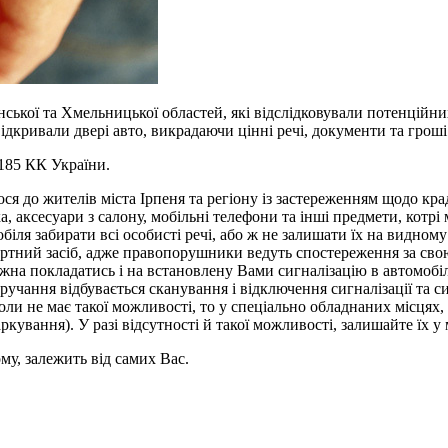
кої та Хмельницької областей, які відслідковували потенційних 
кривали двері авто, викрадаючи цінні речі, документи та гроші
 185 КК України.
ося до жителів міста Ірпеня та регіону із застереженням щодо кра
ка, аксесуари з салону, мобільні телефони та інші предмети, котр
ля забирати всі особисті речі, або ж не залишати їх на видному 
ртний засіб, адже правопорушники ведуть спостереження за свою 
ожна покладатись і на встановлену Вами сигналізацію в автомобі
учання відбувається сканування і відключення сигналізації та 
оли не має такої можливості, то у спеціально обладнаних місцях
кування). У разі відсутності й такої можливості, залишайте їх у 
му, залежить від самих Вас.